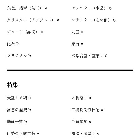
糸魚川翡翠（勾玉）
クラスター（水晶）
クラスター（アメジスト）
クラスター（その他）
ジオード（晶洞）
丸玉
化石
原石
クリスタル
水晶台座・座布団
特集
大型しめ縄
人物語り
宮忠の歴史
工場長制作日記
動画一覧
企画参加
伊勢の伝統工芸
盛器・漆塗り