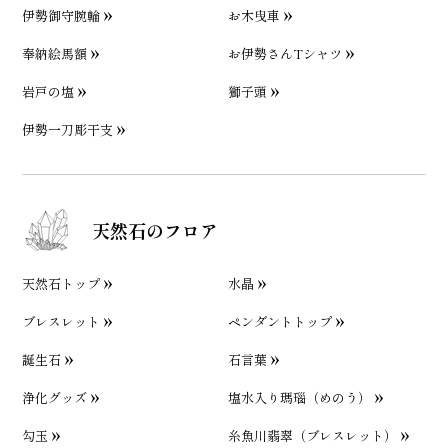
伊勢御守腕輪
お木曳車
奉納絵馬額
お伊勢さんTシャツ
岩戸の塩
獅子頭
伊勢一刀彫干支
天然石のフロア
天然石トップ
水晶
ブレスレット
ペンダントトップ
誕生石
石言葉
浄化グッズ
塩水入り瑪瑙（めのう）
勾玉
糸魚川翡翠（ブレスレット）