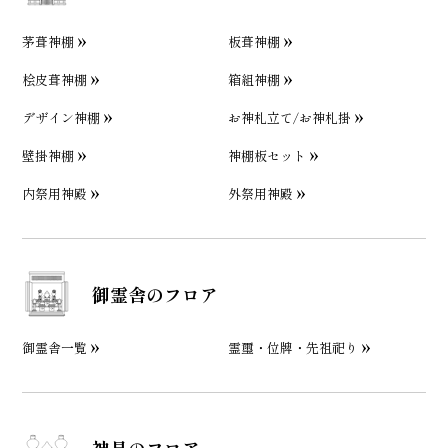
茅葺神棚
板葺神棚
桧皮葺神棚
箱組神棚
デザイン神棚
お神札立て/お神札掛
壁掛神棚
神棚板セット
内祭用神殿
外祭用神殿
御霊舎のフロア
御霊舎一覧
霊璽・位牌・先祖祀り
神具のフロア