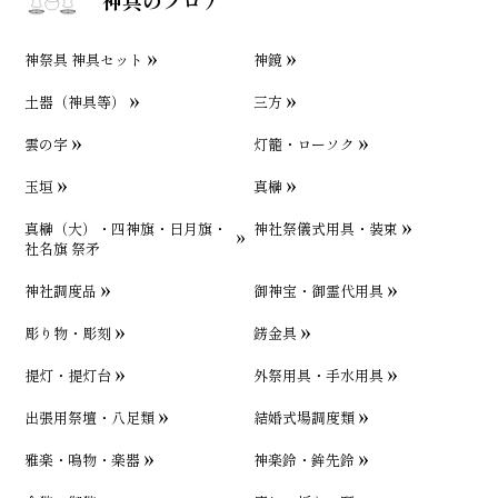
神祭具 神具セット
神鏡
土器（神具等）
三方
雲の字
灯籠・ローソク
玉垣
真榊
真榊（大）・四神旗・日月旗・
神社祭儀式用具・装束
社名旗 祭矛
神社調度品
御神宝・御霊代用具
彫り物・彫刻
錺金具
提灯・提灯台
外祭用具・手水用具
出張用祭壇・八足類
結婚式場調度類
雅楽・鳴物・楽器
神楽鈴・鉾先鈴