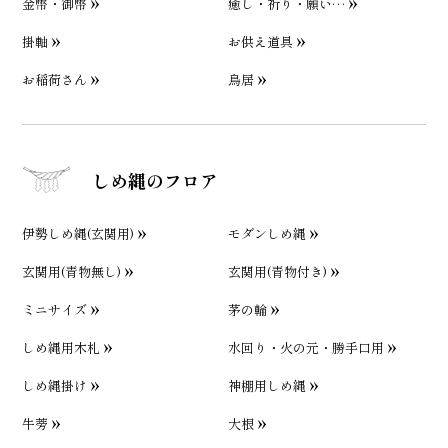
金幣・御幣
癒し・祈り・願い…
掛軸
お供え道具
お稲荷さん
鳥居
しめ縄のフロア
伊勢しめ縄(玄関用)
モダンしめ縄
玄関用(青物無し)
玄関用(青物付き)
ミニサイズ
茅の輪
しめ縄用木札
水回り・火の元・勝手口用
しめ縄掛け
神棚用しめ縄
牛蒡
大根