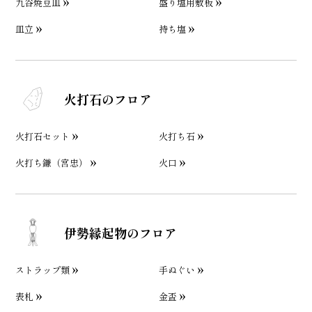
九谷焼豆皿
盛り塩用敷板
皿立
持ち塩
火打石のフロア
火打石セット
火打ち石
火打ち鎌（宮忠）
火口
伊勢縁起物のフロア
ストラップ類
手ぬぐい
表札
金盃