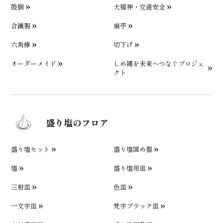
鼓胴
大福神・交通安全
合繊製
麻苧
六角棒
切下げ
オーダーメイド
しめ縄を未来へつなぐプロジェ
クト
盛り塩のフロア
盛り塩セット
盛り塩固め器
塩
盛り塩用皿
三柑皿
色皿
一文字皿
梵字ブラック皿