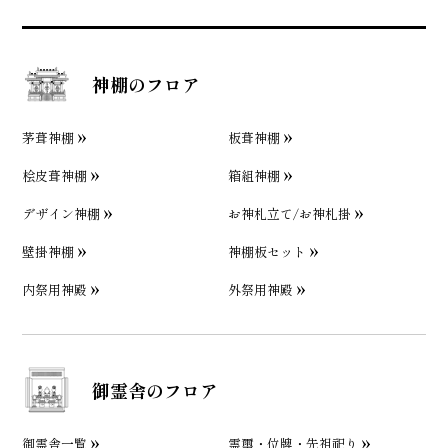
神棚のフロア
茅葺神棚
板葺神棚
桧皮葺神棚
箱組神棚
デザイン神棚
お神札立て/お神札掛
壁掛神棚
神棚板セット
内祭用神殿
外祭用神殿
御霊舎のフロア
御霊舎一覧
霊璽・位牌・先祖祀り