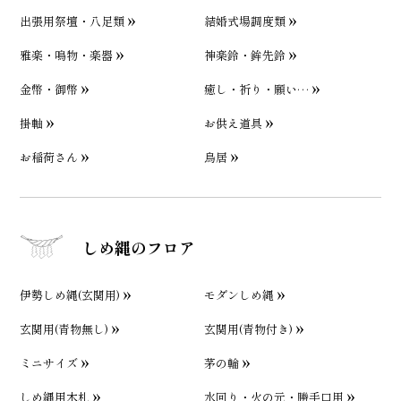
出張用祭壇・八足類
結婚式場調度類
雅楽・鳴物・楽器
神楽鈴・鉾先鈴
金幣・御幣
癒し・祈り・願い…
掛軸
お供え道具
お稲荷さん
鳥居
しめ縄のフロア
伊勢しめ縄(玄関用)
モダンしめ縄
玄関用(青物無し)
玄関用(青物付き)
ミニサイズ
茅の輪
しめ縄用木札
水回り・火の元・勝手口用