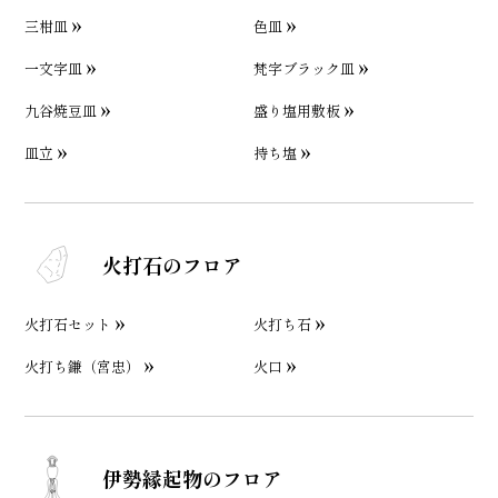
三柑皿
色皿
一文字皿
梵字ブラック皿
九谷焼豆皿
盛り塩用敷板
皿立
持ち塩
火打石のフロア
火打石セット
火打ち石
火打ち鎌（宮忠）
火口
伊勢縁起物のフロア