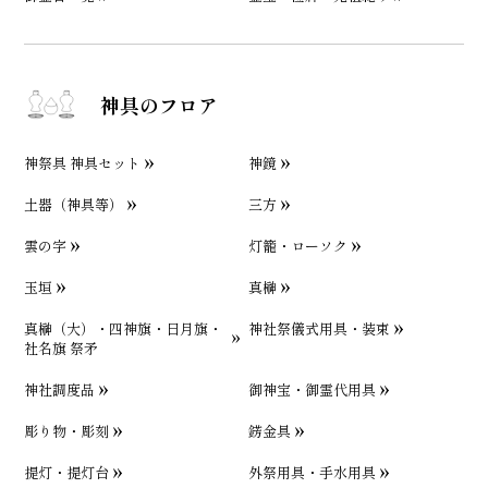
神具のフロア
神祭具 神具セット
神鏡
土器（神具等）
三方
雲の字
灯籠・ローソク
玉垣
真榊
真榊（大）・四神旗・日月旗・
神社祭儀式用具・装束
社名旗 祭矛
神社調度品
御神宝・御霊代用具
彫り物・彫刻
錺金具
提灯・提灯台
外祭用具・手水用具