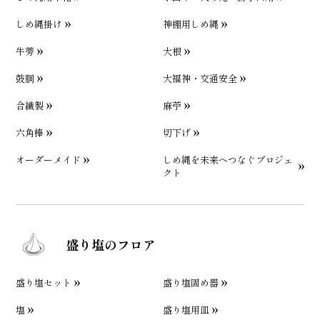
しめ縄掛け
神棚用しめ縄
牛蒡
大根
鼓胴
大福神・交通安全
合繊製
麻苧
六角棒
切下げ
オーダーメイド
しめ縄を未来へつなぐプロジェ
クト
盛り塩のフロア
盛り塩セット
盛り塩固め器
塩
盛り塩用皿