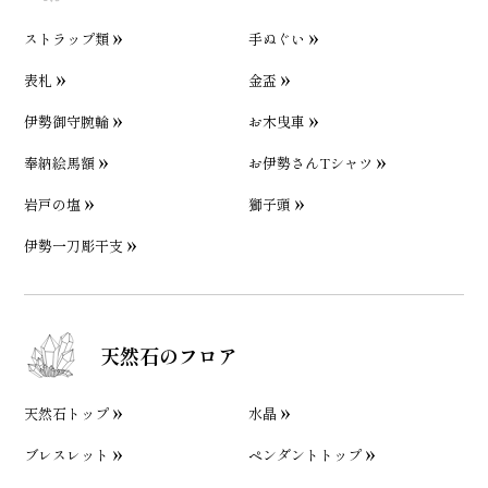
ストラップ類
手ぬぐい
表札
金盃
伊勢御守腕輪
お木曳車
奉納絵馬額
お伊勢さんTシャツ
岩戸の塩
獅子頭
伊勢一刀彫干支
天然石のフロア
天然石トップ
水晶
ブレスレット
ペンダントトップ