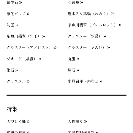
誕生石
石言葉
浄化グッズ
塩水入り瑪瑙（めのう）
勾玉
糸魚川翡翠（ブレスレット）
糸魚川翡翠（勾玉）
クラスター（水晶）
クラスター（アメジスト）
クラスター（その他）
ジオード（晶洞）
丸玉
化石
原石
クリスタル
水晶台座・座布団
特集
大型しめ縄
人物語り
宮忠の歴史
工場長制作日記