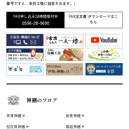
番号ですと、本社工場に設定されます。）
FAX申し込み24時間受付中
FAX注文書 ダウンロードはこ
0596-28-9690
ちら
神棚のフロア
茅葺神棚
板葺神棚
桧皮葺神棚
箱組神棚