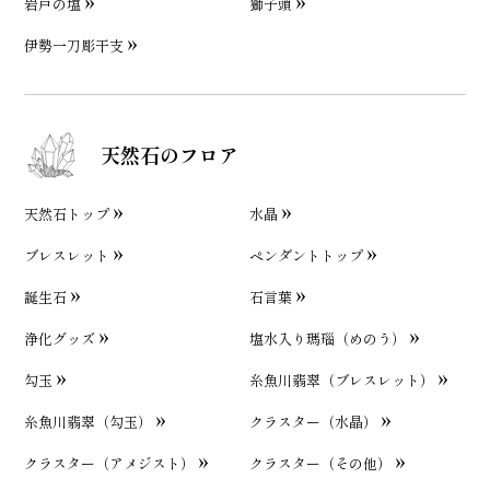
岩戸の塩
獅子頭
伊勢一刀彫干支
天然石のフロア
天然石トップ
水晶
ブレスレット
ペンダントトップ
誕生石
石言葉
浄化グッズ
塩水入り瑪瑙（めのう）
勾玉
糸魚川翡翠（ブレスレット）
糸魚川翡翠（勾玉）
クラスター（水晶）
クラスター（アメジスト）
クラスター（その他）