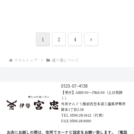
次
1
2
4
へ
コラムトップ
盛り塩について
0120-07-4138
【受付】AM9:00～PM4:00（土日祝除
く）
外宮せんぐう館前宮忠本店三重県伊勢市
岡本1丁目2-38
TEL 0596-28-0412（代表）
FAX 0596-28-9690
お店にお越しの際は、住所でカーナビ設定をお願い致します。（電話