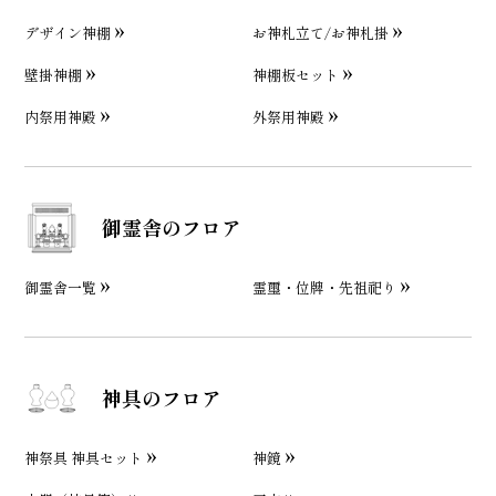
デザイン神棚
お神札立て/お神札掛
壁掛神棚
神棚板セット
内祭用神殿
外祭用神殿
御霊舎のフロア
御霊舎一覧
霊璽・位牌・先祖祀り
神具のフロア
神祭具 神具セット
神鏡