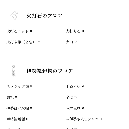
火打石のフロア
火打石セット
火打ち石
火打ち鎌（宮忠）
火口
伊勢縁起物のフロア
ストラップ類
手ぬぐい
表札
金盃
伊勢御守腕輪
お木曳車
奉納絵馬額
お伊勢さんTシャツ