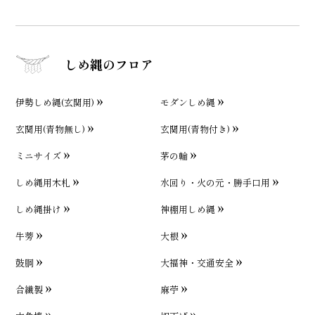
しめ縄のフロア
伊勢しめ縄(玄関用)
モダンしめ縄
玄関用(青物無し)
玄関用(青物付き)
ミニサイズ
茅の輪
しめ縄用木札
水回り・火の元・勝手口用
しめ縄掛け
神棚用しめ縄
牛蒡
大根
鼓胴
大福神・交通安全
合繊製
麻苧