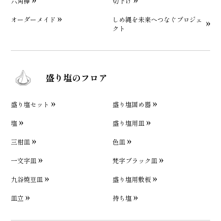
六角棒
切下げ
オーダーメイド
しめ縄を未来へつなぐプロジェ
クト
盛り塩のフロア
盛り塩セット
盛り塩固め器
塩
盛り塩用皿
三柑皿
色皿
一文字皿
梵字ブラック皿
九谷焼豆皿
盛り塩用敷板
皿立
持ち塩