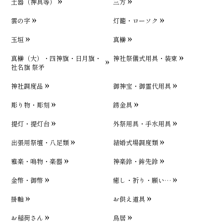
土器（神具等）
三方
雲の字
灯籠・ローソク
玉垣
真榊
真榊（大）・四神旗・日月旗・
神社祭儀式用具・装束
社名旗 祭矛
神社調度品
御神宝・御霊代用具
彫り物・彫刻
錺金具
提灯・提灯台
外祭用具・手水用具
出張用祭壇・八足類
結婚式場調度類
雅楽・鳴物・楽器
神楽鈴・鉾先鈴
金幣・御幣
癒し・祈り・願い…
掛軸
お供え道具
お稲荷さん
鳥居