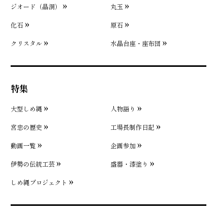
ジオード（晶洞）
丸玉
化石
原石
クリスタル
水晶台座・座布団
特集
大型しめ縄
人物語り
宮忠の歴史
工場長制作日記
動画一覧
企画参加
伊勢の伝統工芸
盛器・漆塗り
しめ縄プロジェクト