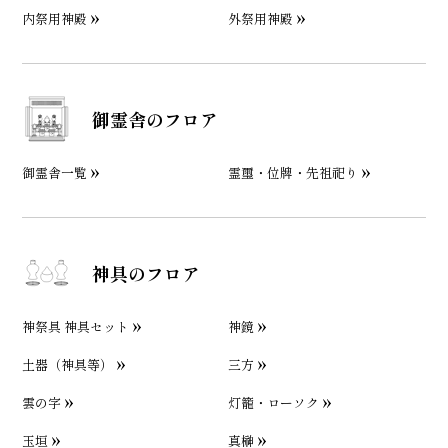
内祭用神殿
外祭用神殿
御霊舎のフロア
御霊舎一覧
霊璽・位牌・先祖祀り
神具のフロア
神祭具 神具セット
神鏡
土器（神具等）
三方
雲の字
灯籠・ローソク
玉垣
真榊