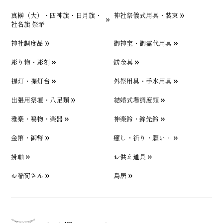
真榊（大）・四神旗・日月旗・
神社祭儀式用具・装束
社名旗 祭矛
神社調度品
御神宝・御霊代用具
彫り物・彫刻
錺金具
提灯・提灯台
外祭用具・手水用具
出張用祭壇・八足類
結婚式場調度類
雅楽・鳴物・楽器
神楽鈴・鉾先鈴
金幣・御幣
癒し・祈り・願い…
掛軸
お供え道具
お稲荷さん
鳥居