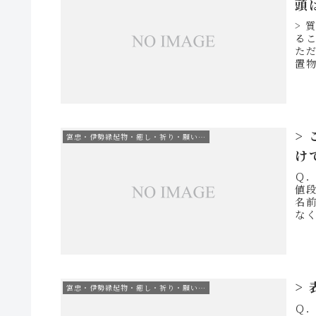
頭
> 
る
た
置
ござ
>
宮忠・伊勢縁起物・癒し・祈り・願い…
け
Ｑ
値段
名
な
く大
>
宮忠・伊勢縁起物・癒し・祈り・願い…
Ｑ．