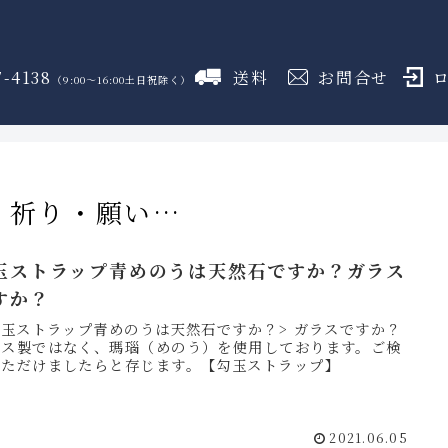
7-4138
送料
お問合せ
（9:00～16:00土日祝除く）
御霊舎
神具
しめ縄
盛り塩
火打石
のフロア
のフロア
のフロア
のフロア
のフロア
・祈り・願い…
玉ストラップ青めのうは天然石ですか？ガラス
すか？
勾玉ストラップ青めのうは天然石ですか？> ガラスですか？
ラス製ではなく、瑪瑙（めのう）を使用しております。ご検
いただけましたらと存じます。【勾玉ストラップ】
2021.06.05