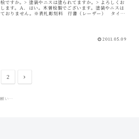
桧ですか。> 塗装やニスは塗られてますか。> よろしくお
いします。Ａ．はい。木曽桧製でございます。塗装やニスは
っておりません。※表札彫刻料 行書（レーザー） タイプ
彫...
2011.05.09
次
2
へ
願い…