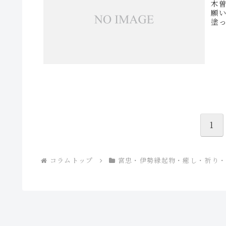
木曽
願
塗
Ａは
1
コラムトップ
宮忠・伊勢縁起物・癒し・祈り・