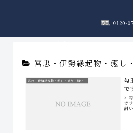
0120-0
神棚
のフロア
宮忠・伊勢縁起物・癒し
勾
宮忠・伊勢縁起物・癒し・祈り・願い…
で
> 
ガ
討