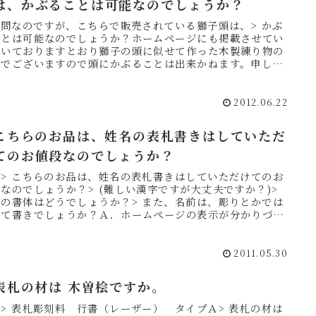
は、かぶることは可能なのでしょうか？
質問なのですが、こちらで販売されている獅子頭は、> かぶ
ことは可能なのでしょうか？ホームページにも掲載させてい
だいておりますとおり獅子の頭に似せて作った木製練り物の
物でございますので頭にかぶることは出来かねます。申し訳
いません...
2012.06.22
 こちらのお品は、姓名の表札書きはしていただ
てのお値段なのでしょうか？
．> こちらのお品は、姓名の表札書きはしていただけてのお
なのでしょうか？> (難しい漢字ですが大丈夫ですか？)>
前の書体はどうでしょうか？> また、名前は、彫りとかでは
くて書きでしょうか？Ａ．ホームページの表示が分かりづら
変...
2011.05.30
 表札の材は 木曽桧ですか。
> 表札彫刻料 行書（レーザー） タイプＡ> 表札の材は