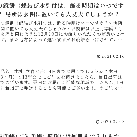
の鏡餅（蝶結び水引付は、飾る時期はいつです
？ 場所は玄関に置いても大丈夫でしょうか？
木の鏡餅（蝶結び水引付は、飾る時期はいつですか？> 場所
玄関に置いても大丈夫でしょうか？お鏡餅はお正月準備とし
め縄と同じように12月28日にお飾りいただくのが良いと存
ます。また地方によって違いますがお鏡餅を下げさせていた
日は...
2021.02.16
商品名：木札 立春大吉> 4日までに届くでしょうか？本日
/3・月）の13時までにご注文を頂けましたら、当日出荷は
能でございます。翌日にお届けが可能な地域でしたら2月4日
火）着指定で発送することも可能でございます。※ご注文の
「...
2020.02.03
帳(ご朱印帳) 桐箱には何冊まで入ります