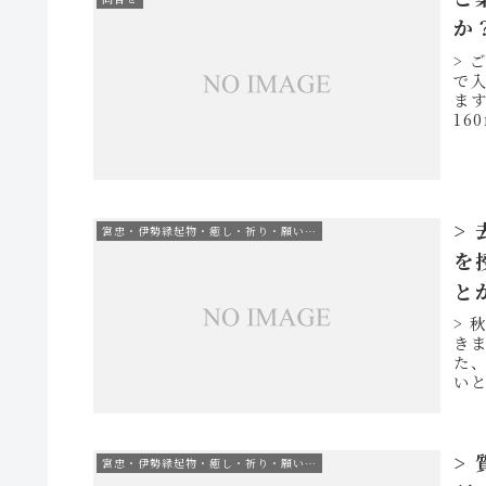
か
> 
で
ます
16
>
宮忠・伊勢縁起物・癒し・祈り・願い…
を
と
>
き
た
い
宮忠
>
宮忠・伊勢縁起物・癒し・祈り・願い…