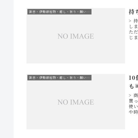
持
宮忠・伊勢縁起物・癒し・祈り・願い…
>
し
た
じ
1
宮忠・伊勢縁起物・癒し・祈り・願い…
も
> 
買
使
や
承く