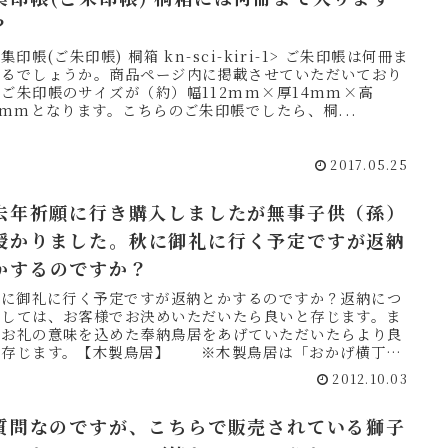
？
ご集印帳(ご朱印帳) 桐箱 kn-sci-kiri-1> ご朱印帳は何冊ま
入るでしょうか。商品ページ内に掲載させていただいており
ご朱印帳のサイズが（約）幅112mm×厚14mm×高
0mmとなります。こちらのご朱印帳でしたら、桐...
2017.05.25
 去年祈願に行き購入しましたが無事子供（孫）
授かりました。秋に御礼に行く予定ですが返納
かするのですか？
 秋に御礼に行く予定ですが返納とかするのですか？返納につ
ましては、お客様でお決めいただいたら良いと存じます。ま
、お礼の意味を込めた奉納鳥居をあげていただいたらより良
と存じます。【木製鳥居】 ※木製鳥居は「おかげ横丁
」でも販売...
2012.10.03
 質問なのですが、こちらで販売されている獅子