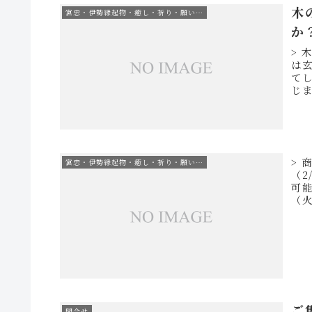
木
宮忠・伊勢縁起物・癒し・祈り・願い…
か
> 
は
てし
じ
だく
> 
宮忠・伊勢縁起物・癒し・祈り・願い…
（2
可
（
際は
ご集印
問合せ