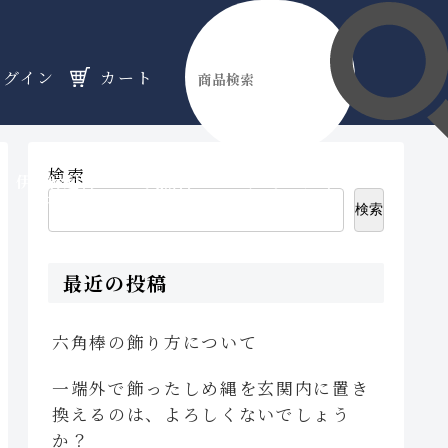
ログイン
カート
検索
伊勢縁起物
天然石
オーダーメイド
のフロア
のフロア
のフロア
検索
最近の投稿
六角棒の飾り方について
一端外で飾ったしめ縄を玄関内に置き
換えるのは、よろしくないでしょう
か？