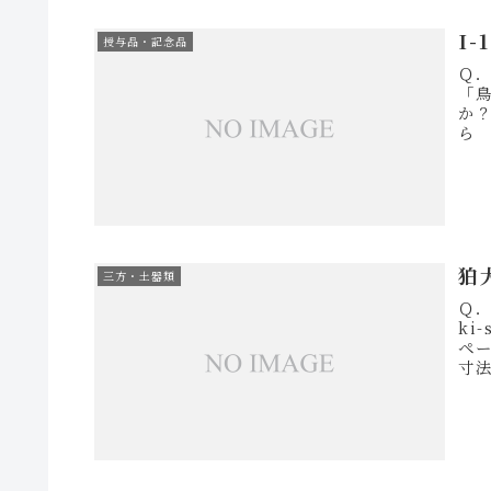
I
授与品・記念品
Ｑ
「
か
ら
じ
狛
三方・土器類
Ｑ
k
ペ
寸法