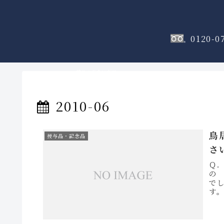
0120-0
神棚
のフロア
2010-06
鳥
授与品・記念品
さ
Ｑ
の
で
す
総高