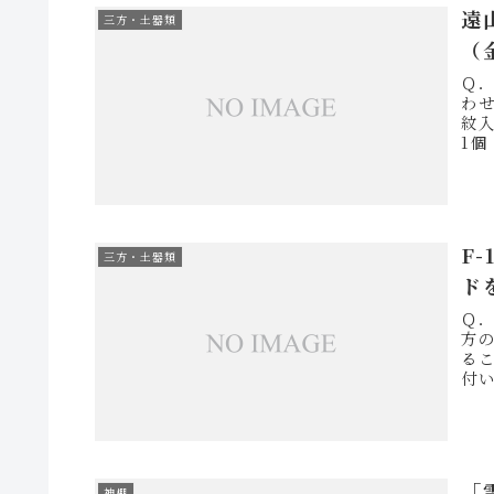
遠
三方・土器類
（
Ｑ
わ
紋
1
桧 
F
三方・土器類
ド
Ｑ
方
る
付
いた
「
神棚