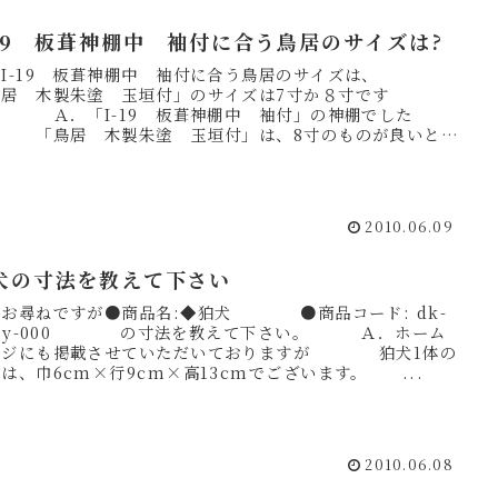
-19 板葺神棚中 袖付に合う鳥居のサイズは?
．I-19 板葺神棚中 袖付に合う鳥居のサイズは、
鳥居 木製朱塗 玉垣付」のサイズは7寸か８寸です
？ Ａ．「I-19 板葺神棚中 袖付」の神棚でした
 「鳥居 木製朱塗 玉垣付」は、8寸のものが良いと存
ます。 ...
2010.06.09
犬の寸法を教えて下さい
．お尋ねですが●商品名:◆狛犬 ●商品コード: dk-
i-sy-000 の寸法を教えて下さい。 Ａ．ホーム
ージにも掲載させていただいておりますが 狛犬1体の
は、巾6cm×行9cm×高13cmでございます。 ...
2010.06.08