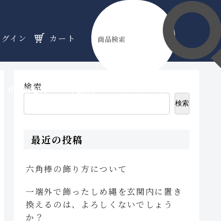
ログイン
カート
検索
伊勢縁起物
天然石
オーダーメイド
のフロア
のフロア
のフロア
検索
最近の投稿
六角棒の飾り方について
一端外で飾ったしめ縄を玄関内に置き
換えるのは、よろしくないでしょう
か？