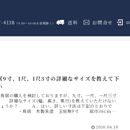
7-4138
送料
お問合せ
（9:00～16:00土日祝除く）
御霊舎
神具
しめ縄
盛り塩
火打石
のフロア
のフロア
のフロア
のフロア
のフロア
居9寸、1尺、1尺3寸の詳細なサイズを教えて下
い
．鳥居の購入を検討しておりますが、九寸、一尺、一尺三寸
 詳細なサイズ(幅、高さ、奥行)を教えていただけない
しょうか？ Ａ．はい、詳しい寸法は下記のとおりで
。 ・鳥居 木製朱塗 玉垣無9寸 総巾36cm×
32cm...
2010.06.10