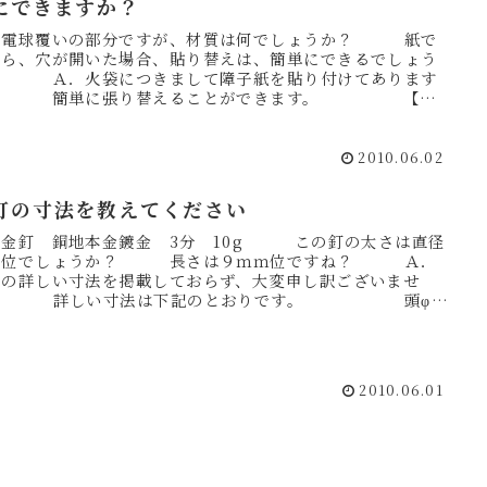
にできますか？
．電球覆いの部分ですが、材質は何でしょうか？ 紙で
たら、穴が開いた場合、貼り替えは、簡単にできるでしょう
？ Ａ．火袋につきまして障子紙を貼り付けてあります
で 簡単に張り替えることができます。 【灯
】 神棚 ...
2010.06.02
釘の寸法を教えてください
．金釘 銅地本金鍍金 3分 10g この釘の太さは直径
の位でしょうか？ 長さは９ｍｍ位ですね？ Ａ．
釘の詳しい寸法を掲載しておらず、大変申し訳ございませ
。 詳しい寸法は下記のとおりです。 頭φ：
4mm...
2010.06.01