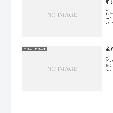
単
Ｑ
し
か
の
篭
金
扉金具・錺金具類
Ｑ
ど
金
ん
2.0