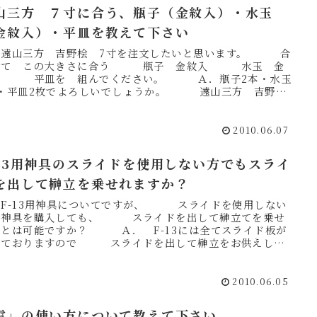
山三方 ７寸に合う、瓶子（金紋入）・水玉
金紋入）・平皿を教えて下さい
．遠山三方 吉野桧 7寸を注文したいと思います。 合
せて この大きさに合う 瓶子 金紋入 水玉 金
入 平皿を 組んでください。 Ａ．瓶子2本・水玉
個・平皿2枚でよろしいでしょうか。 遠山三方 吉野
7寸に合...
2010.06.07
-13用神具のスライドを使用しない方でもスライ
を出して榊立を乗せれますか？
．F-13用神具についてですが、 スライドを使用しない
の神具を購入しても、 スライドを出して榊立てを乗せ
ことは可能ですか？ Ａ． F-13には全てスライド板が
いておりますので スライドを出して榊立をお供えして
だく...
2010.06.05
雲」の使い方について教えて下さい