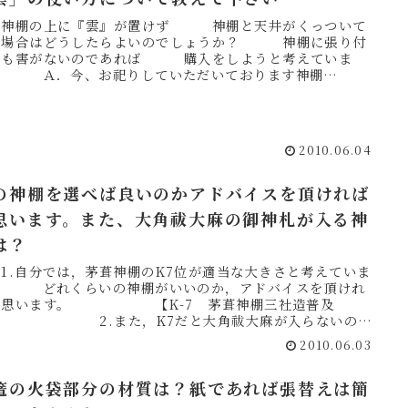
．神棚の上に『雲』が置けず 神棚と天井がくっついて
る場合はどうしたらよいのでしょうか？ 神棚に張り付
ても害がないのであれば 購入をしようと考えていま
。 Ａ．今、お祀りしていただいております神棚
 どのような形をし...
2010.06.04
の神棚を選べば良いのかアドバイスを頂ければ
思います。また、大角祓大麻の御神札が入る神
は？
1.自分では，茅葺神棚のK7位が適当な大きさと考えていま
。 どれくらいの神棚がいいのか，アドバイスを頂けれ
と思います。 【K-7 茅葺神棚三社造普及
】 2.また，K7だと大角祓大麻が入らないので
，我が...
2010.06.03
篭の火袋部分の材質は？紙であれば張替えは簡