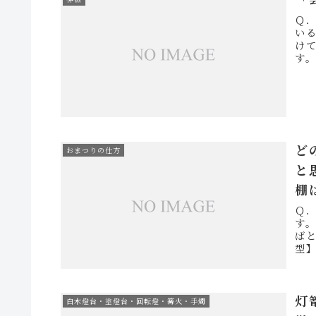
Ｑ
い
け
す
が
ど
おまつりの仕方
と
棚
Ｑ．
す
ば
型
すが
灯
白木燈台・塗燈台・回転燈・篝火・手燭