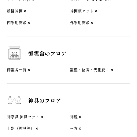
壁掛神棚
神棚板セット
内祭用神殿
外祭用神殿
御霊舎のフロア
御霊舎一覧
霊璽・位牌・先祖祀り
神具のフロア
神祭具 神具セット
神鏡
土器（神具等）
三方