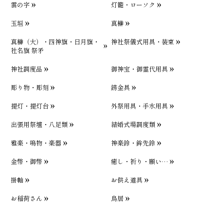
雲の字
灯籠・ローソク
玉垣
真榊
真榊（大）・四神旗・日月旗・
神社祭儀式用具・装束
社名旗 祭矛
神社調度品
御神宝・御霊代用具
彫り物・彫刻
錺金具
提灯・提灯台
外祭用具・手水用具
出張用祭壇・八足類
結婚式場調度類
雅楽・鳴物・楽器
神楽鈴・鉾先鈴
金幣・御幣
癒し・祈り・願い…
掛軸
お供え道具
お稲荷さん
鳥居