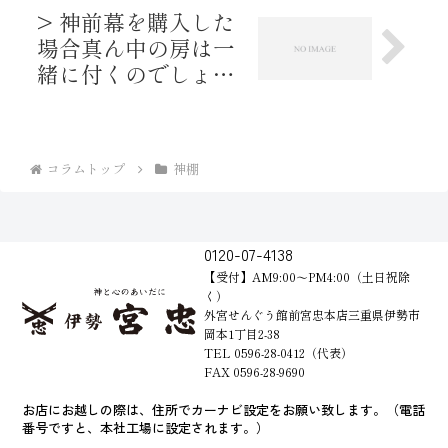
れば良いでしょう
> 神前幕を購入した
か。
場合真ん中の房は一
緒に付くのでしょう
か？
コラムトップ
神棚
0120-07-4138
【受付】AM9:00～PM4:00（土日祝除
く）
外宮せんぐう館前宮忠本店三重県伊勢市
岡本1丁目2-38
TEL 0596-28-0412（代表）
FAX 0596-28-9690
お店にお越しの際は、住所でカーナビ設定をお願い致します。（電話
番号ですと、本社工場に設定されます。）