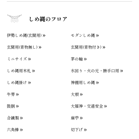
しめ縄のフロア
伊勢しめ縄(玄関用)
モダンしめ縄
玄関用(青物無し)
玄関用(青物付き)
ミニサイズ
茅の輪
しめ縄用木札
水回り・火の元・勝手口用
しめ縄掛け
神棚用しめ縄
牛蒡
大根
鼓胴
大福神・交通安全
合繊製
麻苧
六角棒
切下げ