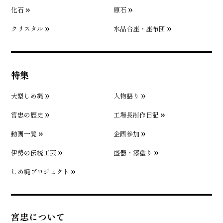
化石
原石
クリスタル
水晶台座・座布団
特集
大型しめ縄
人物語り
宮忠の歴史
工場長制作日記
動画一覧
企画参加
伊勢の伝統工芸
盛器・漆塗り
しめ縄プロジェクト
宮忠について