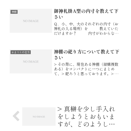
うとすると一社扉神棚の内陣(御神札を
おさめるお部屋です)は、三体のお札を
御神札掛A型の内寸を教えて下
横一列に並べるだけの巾が足りない...
神棚
さい
Ｑ．小、中、大のそれぞれの内寸（お
神札の入る場所）を 教えていた
だけますか？ 内寸がわからない
ので、お神札が入るかどうかがわかり
ません。 高さが３０．５センチ
あるお札です。 Ａ．ホームペー
神棚の祀り方について教えて下
ジに掲載させて頂いております内陣寸
おまつりの仕方
法...
さい
> その際に、現在ある神棚（結構複数
ある）をコンパクトに一つにまとめ
て、> 祀ろうと思っております。> 例
えば、「H-4 桧皮葺神棚通三社造」な
どです。> この場合、具体的にどのよ
うな手続きをすれば良いのでしょう
か？神棚の購入をご検討いただ...
> 真榊を少し手入れ
をしようとおもいま
すが、どのようしす