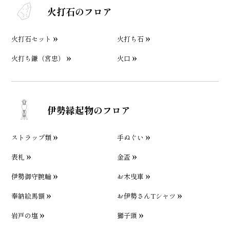
火打石のフロア
火打石セット
火打ち石
火打ち鎌（宮忠）
火口
伊勢縁起物のフロア
ストラップ類
手ぬぐい
表札
金盃
伊勢御守腕輪
お木曳車
奉納絵馬額
お伊勢さんTシャツ
岩戸の塩
獅子頭