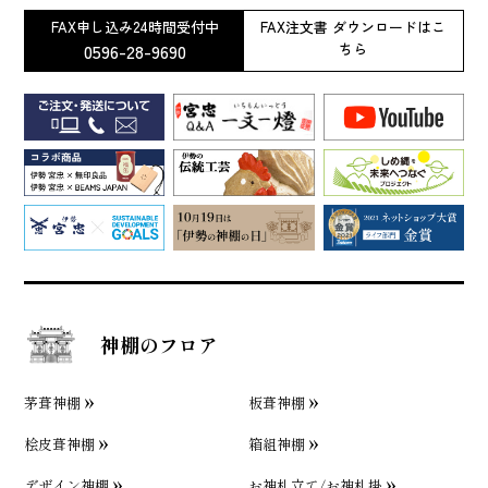
FAX申し込み24時間受付中
FAX注文書 ダウンロードはこ
0596-28-9690
ちら
神棚のフロア
茅葺神棚
板葺神棚
桧皮葺神棚
箱組神棚
デザイン神棚
お神札立て/お神札掛