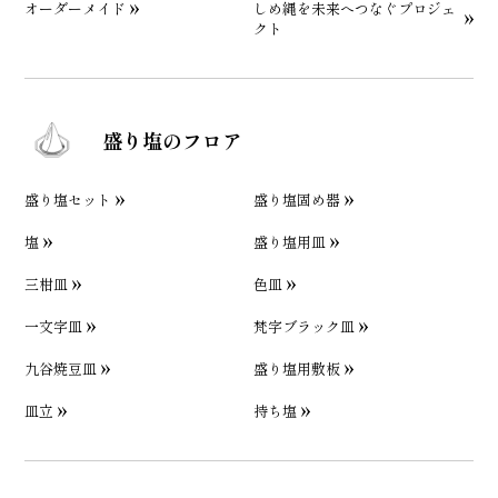
オーダーメイド
しめ縄を未来へつなぐプロジェ
クト
盛り塩のフロア
盛り塩セット
盛り塩固め器
塩
盛り塩用皿
三柑皿
色皿
一文字皿
梵字ブラック皿
九谷焼豆皿
盛り塩用敷板
皿立
持ち塩