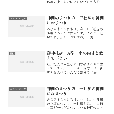
仏壇の上にもお使いいただいても結構
かと存じます。【天井用文字】
神棚のまつり方 三社扉の神棚
おまつりの仕方
におまつり
みなさまこんにちは。今日は三社扉の
神棚についてご案内です。これが三社
扉です。扉が三つですね。 実
は・・・本来は、一枚扉のお社を3社お
まつり頂き一つのお社に一枚ずつ御神
札をおまつり頂くのが好ましいので
御神札掛 A型 小の内寸を教
す。しかし、それは寸法的なことも含
神棚
め難しい...
えて下さい
Ｑ．札入れＡ型小の内寸のサイズを教
えて下さい。 Ａ．内寸とは、御
神札を入れていただく部分の寸法
で よろしいでしょうか。
ホームページに掲載させて頂いており
ます内陣寸法が お札を入れて頂
神棚のまつり方 一社扉の神棚
く部分の寸法でございま
おまつりの仕方
す。 御...
におまつり
みなさまこんにちは。今日は、一社扉
の神棚について。一社扉とは、字の通
り扉が一つだけついている神棚のこと
です。例えば三体の御神札をおさめよ