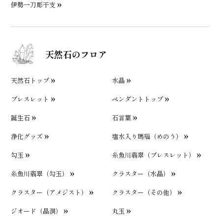
伊勢一刀彫干支
天然石のフロア
天然石トップ
水晶
ブレスレット
ペンダントトップ
誕生石
石言葉
浄化グッズ
塩水入り瑪瑙（めのう）
勾玉
糸魚川翡翠（ブレスレット）
糸魚川翡翠（勾玉）
クラスター（水晶）
クラスター（アメジスト）
クラスター（その他）
ジオード（晶洞）
丸玉