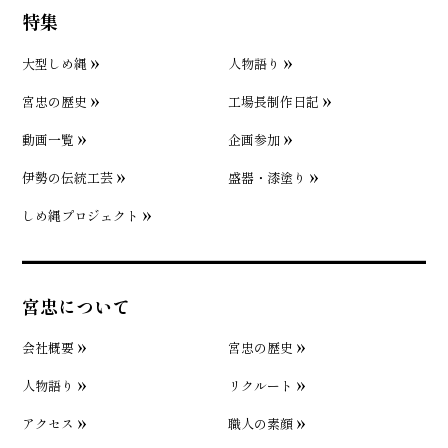
特集
大型しめ縄
人物語り
宮忠の歴史
工場長制作日記
動画一覧
企画参加
伊勢の伝統工芸
盛器・漆塗り
しめ縄プロジェクト
宮忠について
会社概要
宮忠の歴史
人物語り
リクルート
アクセス
職人の素顔