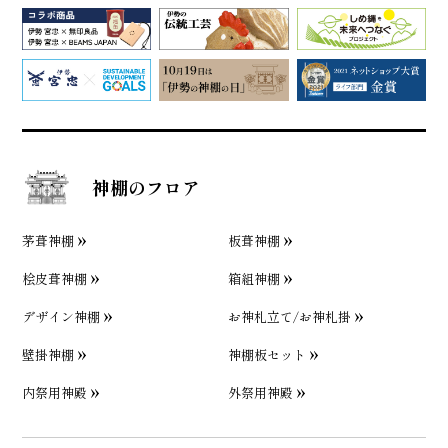
神棚のフロア
茅葺神棚
板葺神棚
桧皮葺神棚
箱組神棚
デザイン神棚
お神札立て/お神札掛
壁掛神棚
神棚板セット
内祭用神殿
外祭用神殿