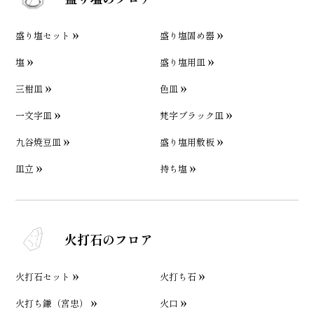
盛り塩セット
盛り塩固め器
塩
盛り塩用皿
三柑皿
色皿
一文字皿
梵字ブラック皿
九谷焼豆皿
盛り塩用敷板
皿立
持ち塩
火打石のフロア
火打石セット
火打ち石
火打ち鎌（宮忠）
火口