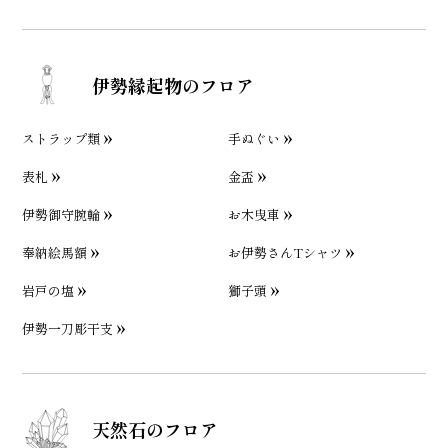
伊勢縁起物のフロア
ストラップ類
手ぬぐい
表札
金盃
伊勢御守腕輪
お木曳車
奉納絵馬額
お伊勢さんTシャツ
岩戸の塩
獅子頭
伊勢一刀彫干支
天然石のフロア