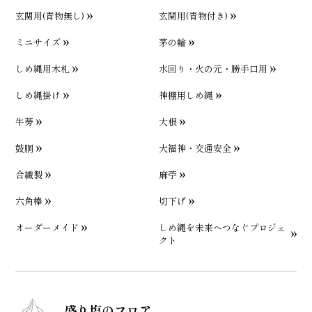
玄関用(青物無し)
玄関用(青物付き)
ミニサイズ
茅の輪
しめ縄用木札
水回り・火の元・勝手口用
しめ縄掛け
神棚用しめ縄
牛蒡
大根
鼓胴
大福神・交通安全
合繊製
麻苧
六角棒
切下げ
オーダーメイド
しめ縄を未来へつなぐプロジェ
クト
盛り塩のフロア