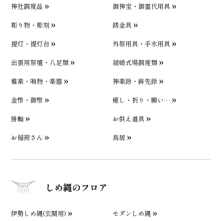
神社調度品
御神宝・御霊代用具
彫り物・彫刻
錺金具
提灯・提灯台
外祭用具・手水用具
出張用祭壇・八足類
結婚式場調度類
雅楽・鳴物・楽器
神楽鈴・鉾先鈴
金幣・御幣
癒し・祈り・願い…
掛軸
お供え道具
お稲荷さん
鳥居
しめ縄のフロア
伊勢しめ縄(玄関用)
モダンしめ縄