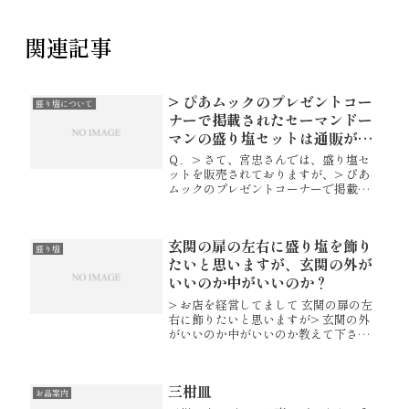
関連記事
> ぴあムックのプレゼントコー
盛り塩について
ナーで掲載されたセーマンドー
マンの盛り塩セットは通販がな
されていないのでしょうか？
Ｑ．> さて、宮忠さんでは、盛り塩セ
ットを販売されておりますが、> ぴあ
ムックのプレゼントコーナーで掲載さ
れたセーマンドーマンの盛り塩セット
は通販がなされていないのでしょう
か？Ａ．弊社では、「海女の祈り」と
玄関の扉の左右に盛り塩を飾り
いう名前で販売させていただいており...
盛り塩
たいと思いますが、玄関の外が
いいのか中がいいのか？
> お店を経営してまして 玄関の扉の左
右に飾りたいと思いますが> 玄関の外
がいいのか中がいいのか教えて下さ
い。> それから 部屋に一つ飾ってもい
いのですか？一般的に玄関や建物の入
り口等には入り口"外側"の両端に盛り
三柑皿
塩を置いていただきます。住...
お品案内