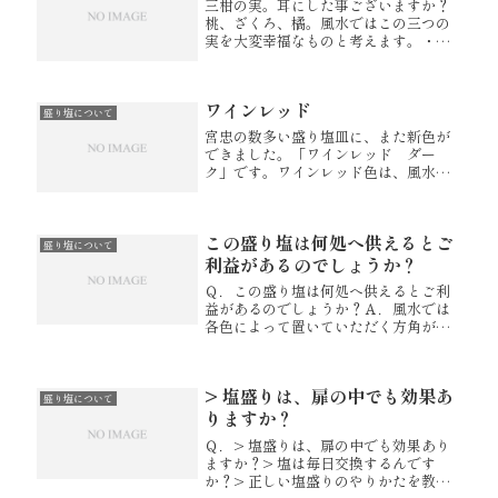
三柑の実。耳にした事ございますか？
桃、ざくろ、橘。風水ではこの三つの
実を大変幸福なものと考えます。・
桃・・・ご縁や子宝に恵まれる。・ざ
くろ・・・安産や子宝に恵まれる。・
橘・・・金運が上がる。このたび宮忠
ワインレッド
では、この三柑の絵をつけて盛り塩用
盛り塩について
のお...
宮忠の数多い盛り塩皿に、また新色が
できました。「ワインレッド ダー
ク」です。ワインレッド色は、風水に
おける今年のラッキカラーと言われて
いるようで、既に宮忠では商品化して
おりました。もともと美しい色で、自
この盛り塩は何処へ供えるとご
信作でございます。今回、さらに深い
盛り塩について
色を...
利益があるのでしょうか？
Ｑ．この盛り塩は何処へ供えるとご利
益があるのでしょうか？Ａ．風水では
各色によって置いていただく方角がご
ざいます。2012年の色風水とその他の
色風水の説明書を添付させていただき
ますのでご参照くださいませ。2012年
> 塩盛りは、扉の中でも効果あ
色風水・色風水説明書.pdf...
盛り塩について
りますか？
Ｑ．> 塩盛りは、扉の中でも効果あり
ますか？> 塩は毎日交換するんです
か？> 正しい塩盛りのやりかたを教え