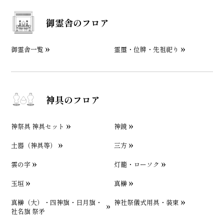
御霊舎のフロア
御霊舎一覧
霊璽・位牌・先祖祀り
神具のフロア
神祭具 神具セット
神鏡
土器（神具等）
三方
雲の字
灯籠・ローソク
玉垣
真榊
真榊（大）・四神旗・日月旗・
神社祭儀式用具・装束
社名旗 祭矛