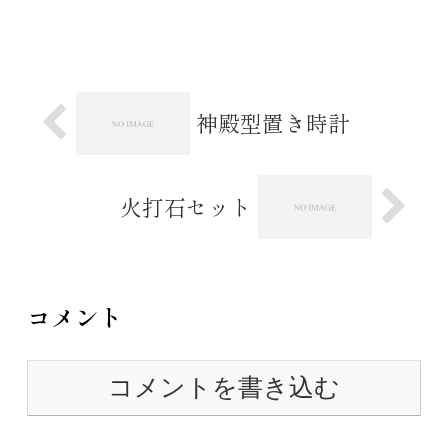
てください。Ａ．盛り塩を置いていた
だく場所につきましては、特に決まり
はございませんので扉の中に置いてい
ただいても効果はあると存じます。...
神殿型置き時計
火打石セット
コメント
コメントを書き込む