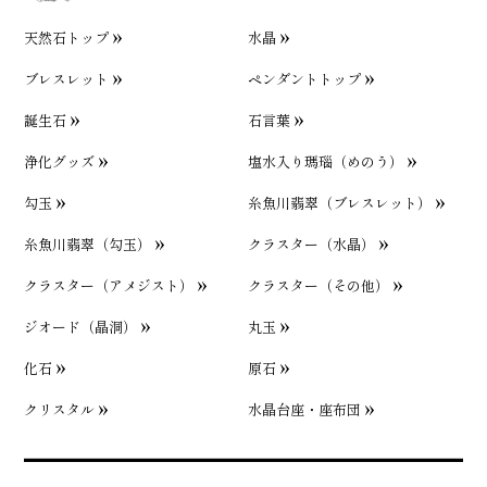
天然石トップ
水晶
ブレスレット
ペンダントトップ
誕生石
石言葉
浄化グッズ
塩水入り瑪瑙（めのう）
勾玉
糸魚川翡翠（ブレスレット）
糸魚川翡翠（勾玉）
クラスター（水晶）
クラスター（アメジスト）
クラスター（その他）
ジオード（晶洞）
丸玉
化石
原石
クリスタル
水晶台座・座布団