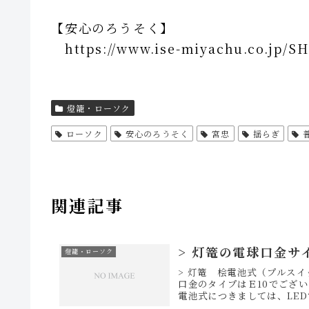
【安心のろうそく】
https://www.ise-miyachu.co.jp/SH
燈籠・ローソク
ローソク
安心のろうそく
宮忠
揺らぎ
関連記事
> 灯篭の電球口金サ
燈籠・ローソク
> 灯篭 桧電池式（プルス
口金のタイプはＥ10でござい
電池式につきましては、LED