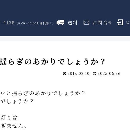
7-4138
送料
お問合せ
（9:00～16:00土日祝除く）
御霊舎
神具
しめ縄
盛り塩
火打石
のフロア
のフロア
のフロア
のフロア
のフロア
揺らぎのあかりでしょうか？
2018.02.10
2025.05.26
ホワと揺らぎのあかりでしょうか？
までしょうか？
の灯りは
らぎません。