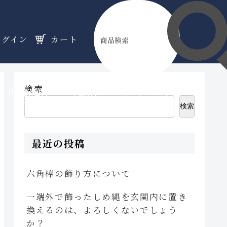
ログイン
カート
検索
伊勢縁起物
天然石
オーダーメイド
のフロア
のフロア
のフロア
検索
最近の投稿
六角棒の飾り方について
一端外で飾ったしめ縄を玄関内に置き
換えるのは、よろしくないでしょう
か？