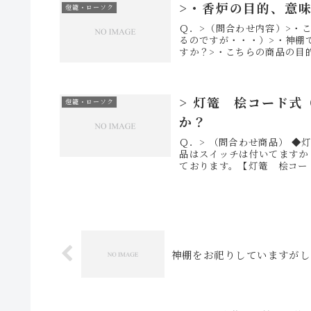
>・香炉の目的、意
燈籠・ローソク
Ｑ．>（問合わせ内容）>・
るのですが・・・）>・神棚
すか？>・こちらの商品の目的
> 灯篭 桧コード
燈籠・ローソク
か？
Ｑ．> （問合わせ商品） ◆灯
品はスイッチは付いてますか
ております。【灯篭 桧コード
神棚をお祀りしていますがし