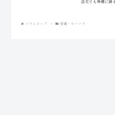
造花でも神棚に飾
コラムトップ
燈籠・ローソク