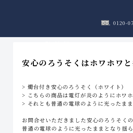
0120-0
神棚
のフロア
安心のろうそくはホワホワと
> 燭台付き安心のろうそく（ホワイト）
> こちらの商品は電灯が炎のようにホワ
> それとも普通の電球のように光ったま
お問合せいただきました安心のろうそく
普通の電球のように光ったままとなり揺