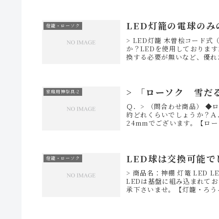
LED灯籠の電球の
燈籠・ローソク
> LED灯籠 木曽桧コード式
か？LEDを使用しておりま
換する必要が無いなど、優れた特
> 「ローソク 雪
家庭用神祭具-2
Ｑ．> （問合わせ商品） ◆ロ
約どれくらいでしょうか？Ａ
24mmでございます。【ロー
LED球は交換可能で
燈籠・ローソク
> 商品名：神棚 灯篭 LED
LEDは基盤に組み込まれて
承下さいませ。【灯籠・ろう