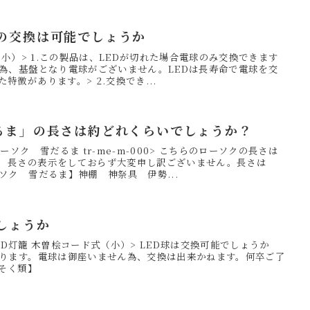
みの交換は可能でしょうか
（小）> 1.この製品は、LEDが切れた場合電球のみ交換できます
す為、基盤となり電球がございません。LEDは長寿命で電球を交
徴があります。> 2.交換でき...
だるま」の長さは約どれくらいでしょうか？
ーソク 雪だるま tr-me-m-000> こちらのローソクの長さは
．長さの表示をしておらず大変申し訳ございません。長さは
ソク 雪だるま】神棚 神祭具 伊勢...
しょうか
 LED灯籠 木曽桧コード式（小）> LED球は交換可能でしょうか
おります。電球は御座いません為、交換は出来かねます。何卒ご了
そく類】