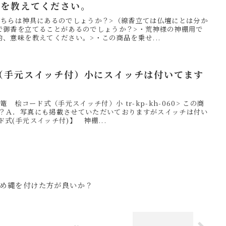
味を教えてください。
こちらは神具にあるのでしょうか？>（線香立ては仏壇にとは分か
で御香を立てることがあるのでしょうか？>・荒神様の神棚用で
、意味を教えてください。>・この商品を乗せ...
式（手元スイッチ付）小にスイッチは付いてます
篭 桧コード式（手元スイッチ付）小 tr-kp-kh-060> この商
？Ａ．写真にも掲載させていただいておりますがスイッチは付い
式(手元スイッチ付)】 神棚...
め縄を付けた方が良いか？