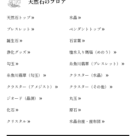
天然石のフロア
天然石トップ
水晶
ブレスレット
ペンダントトップ
誕生石
石言葉
浄化グッズ
塩水入り瑪瑙（めのう）
勾玉
糸魚川翡翠（ブレスレット）
糸魚川翡翠（勾玉）
クラスター（水晶）
クラスター（アメジスト）
クラスター（その他）
ジオード（晶洞）
丸玉
化石
原石
クリスタル
水晶台座・座布団