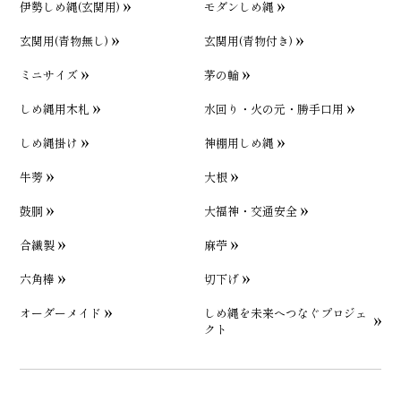
伊勢しめ縄(玄関用)
モダンしめ縄
玄関用(青物無し)
玄関用(青物付き)
ミニサイズ
茅の輪
しめ縄用木札
水回り・火の元・勝手口用
しめ縄掛け
神棚用しめ縄
牛蒡
大根
鼓胴
大福神・交通安全
合繊製
麻苧
六角棒
切下げ
オーダーメイド
しめ縄を未来へつなぐプロジェ
クト