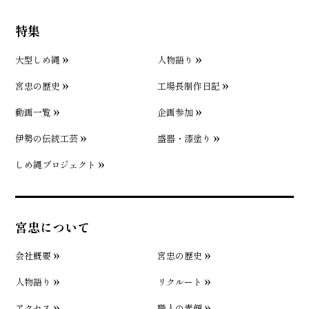
特集
大型しめ縄
人物語り
宮忠の歴史
工場長制作日記
動画一覧
企画参加
伊勢の伝統工芸
盛器・漆塗り
しめ縄プロジェクト
宮忠について
会社概要
宮忠の歴史
人物語り
リクルート
アクセス
職人の素顔