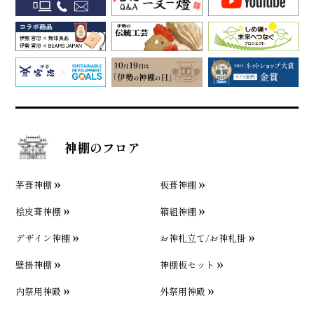
神棚のフロア
茅葺神棚
板葺神棚
桧皮葺神棚
箱組神棚
デザイン神棚
お神札立て/お神札掛
壁掛神棚
神棚板セット
内祭用神殿
外祭用神殿