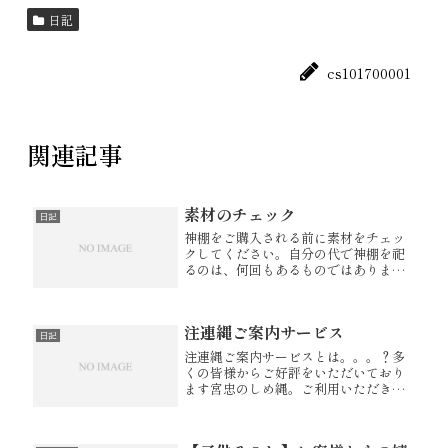
日記
cs101700001
関連記事
素材のチェック
日記
神棚をご購入される前に素材をチェッ
クしてください。自分の代で神棚を祀
るのは、何回もあるものではありませ
ん。ほとんどの方は自分の一生に一度
祀るものですから、「安かろう」「悪
かろう」ではなく良材で作られた良い
注連縄ご案内サービス
神棚をお祀りください。当店の神棚は
日記
安...
注連縄ご案内サービスとは。。。？多
くの皆様からご好評をいただいており
ます宮忠のしめ縄。ご利用いただきま
したお客様より、高い評価をいただけ
る程の自慢のしめ縄です。宮忠では、
「注連縄ご案内サービス」 を行ってお