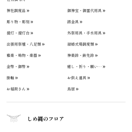
神社調度品
御神宝・御霊代用具
彫り物・彫刻
錺金具
提灯・提灯台
外祭用具・手水用具
出張用祭壇・八足類
結婚式場調度類
雅楽・鳴物・楽器
神楽鈴・鉾先鈴
金幣・御幣
癒し・祈り・願い…
掛軸
お供え道具
お稲荷さん
鳥居
しめ縄のフロア