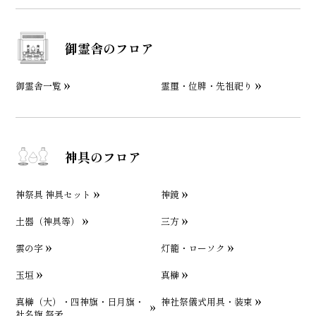
御霊舎のフロア
御霊舎一覧
霊璽・位牌・先祖祀り
神具のフロア
神祭具 神具セット
神鏡
土器（神具等）
三方
雲の字
灯籠・ローソク
玉垣
真榊
真榊（大）・四神旗・日月旗・
神社祭儀式用具・装束
社名旗 祭矛