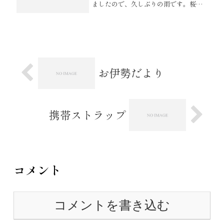
ましたので、久しぶりの雨です。桜の
木にほんの少しだけ残っている花びら
も綺麗に落ちていくことでしょう。少
しずつ季節がかわっていくのです
ね。 そんなうつり行く季節の中、宮
忠ホー...
お伊勢だより
携帯ストラップ
コメント
コメントを書き込む