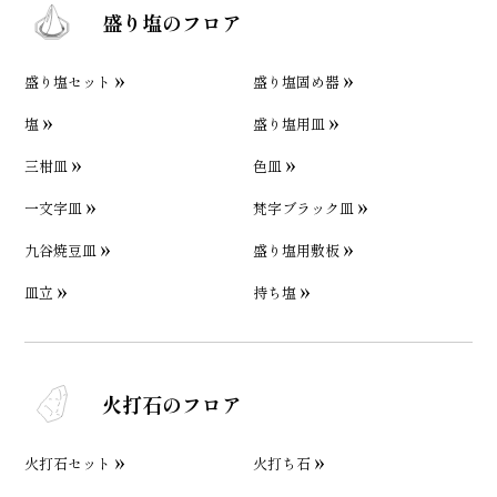
盛り塩のフロア
盛り塩セット
盛り塩固め器
塩
盛り塩用皿
三柑皿
色皿
一文字皿
梵字ブラック皿
九谷焼豆皿
盛り塩用敷板
皿立
持ち塩
火打石のフロア
火打石セット
火打ち石