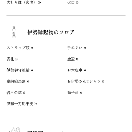
火打ち鎌（宮忠）
火口
伊勢縁起物のフロア
ストラップ類
手ぬぐい
表札
金盃
伊勢御守腕輪
お木曳車
奉納絵馬額
お伊勢さんTシャツ
岩戸の塩
獅子頭
伊勢一刀彫干支