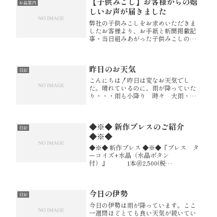
【子供みこし】お客様からの嬉
ります。毎年10月に入りましたら宮...
お品案内
しいお声が届きました
弊社の子供みこしをお求めいただきま
したお客様より、お手紙と新聞掲載記
事・当日組みあがった子供みこしの写
真が届きました！写真の子供みこし
は、とても凛としていて華やかな雰囲
気でした。新聞にのっている写真で
昨日のお天気
は、興味津々な子供たちの顏がみてと
日記
れまし...
こんにちは！昨日は変なお天気でし
た。晴れているのに、雨が降っていた
り・・・雨も小降り 時々 大雨・ど
しゃ降りな、感じでした。そんなお天
気でしたが、一時は虹が架かり憂鬱な
気分を 晴れやかにしてくれました♪こ
◆※◆ 新作ブレスのご紹介
れです↓しかも、この画像！なんと虹
日記
が...
◆※◆
◆※◆ 新作ブレス ◆※◆『ブレス タ
ーコイズ+水晶（水晶ボタン
付）』 1本＠2,500(税
込) 『ブレス ラピスラズ
リ+水晶（水晶ボタン付）』 1本
＠2,500(税込) この
今日の伊勢
夏、数量限定で販売します！！！...
日記
今日の伊勢は雨が降っています。ここ
一週間ほどとても良い天気が続いてい