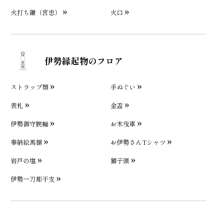
火打ち鎌（宮忠）
火口
伊勢縁起物のフロア
ストラップ類
手ぬぐい
表札
金盃
伊勢御守腕輪
お木曳車
奉納絵馬額
お伊勢さんTシャツ
岩戸の塩
獅子頭
伊勢一刀彫干支