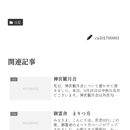
日記
cs101700001
関連記事
神宮観月会
日記
先日、神宮観月会について書かせて頂
きました。本日、9月25日は中秋の名月
でございます。神宮観月会は外宮勾玉
池の奉納舞台で催されます。舞台の真
上には中秋の名月が昇り、あたりは幻
想的な雰囲気に包まれます。。。。今
御霊舎 まりつ方
回、宮忠スタッフも参加いたします...
日記
みなさま、こんにちは。宮忠HPにこの
度、御霊舎のまつり方ページがアップ
されました。お祀りする場所や、お供