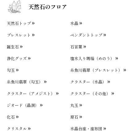
天然石のフロア
天然石トップ
水晶
ブレスレット
ペンダントトップ
誕生石
石言葉
浄化グッズ
塩水入り瑪瑙（めのう）
勾玉
糸魚川翡翠（ブレスレット）
糸魚川翡翠（勾玉）
クラスター（水晶）
クラスター（アメジスト）
クラスター（その他）
ジオード（晶洞）
丸玉
化石
原石
クリスタル
水晶台座・座布団