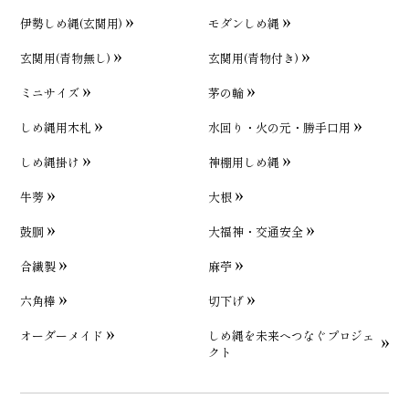
伊勢しめ縄(玄関用)
モダンしめ縄
玄関用(青物無し)
玄関用(青物付き)
ミニサイズ
茅の輪
しめ縄用木札
水回り・火の元・勝手口用
しめ縄掛け
神棚用しめ縄
牛蒡
大根
鼓胴
大福神・交通安全
合繊製
麻苧
六角棒
切下げ
オーダーメイド
しめ縄を未来へつなぐプロジェ
クト