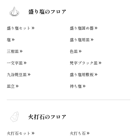
盛り塩のフロア
盛り塩セット
盛り塩固め器
塩
盛り塩用皿
三柑皿
色皿
一文字皿
梵字ブラック皿
九谷焼豆皿
盛り塩用敷板
皿立
持ち塩
火打石のフロア
火打石セット
火打ち石