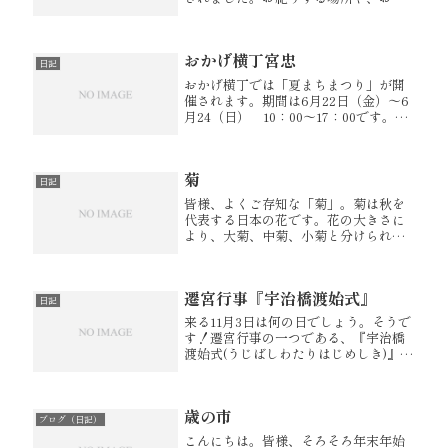
えもの、神具の配置図などを写真や図
を織り交ぜてご説明させて頂いており
ます。参考にして頂ければ幸いでござ
おかげ横丁宮忠
います。 【御霊舎のまつり方】
日記
おかげ横丁では「夏まちまつり」が開
催されます。期間は6月22日（金）～6
月24（日） 10：00～17：00です。昔
はクーラーも扇風機もなく、今よりず
っと暑かった夏。人々は、通りに打ち
水をし、風鈴を吊って、簾を下げ
菊
て・・・と、それぞれの暮ら...
日記
皆様、よくご存知な「菊」。菊は秋を
代表する日本の花です。花の大きさに
より、大菊、中菊、小菊と分けられま
す。おかげ横丁には季節にあった鉢植
えが所々に置いてございます。もうす
ぐ季節を迎える「菊」。今年も立派な
遷宮行事『宇治橋渡始式』
菊が見られることでしょう。そんな季
日記
節...
来る11月3日は何の日でしょう。そうで
す！遷宮行事の一つである、『宇治橋
渡始式(うじばしわたりはじめしき)』が
行われます！！全国からたくさんの方
がそれは、それは、たくさんの方が見
えられるそうです！私自身初めての体
歳の市
験なので、是非、体感してきた...
ブログ（日記）
こんにちは。皆様、そろそろ年末年始