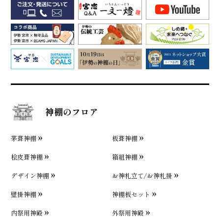
神棚のフロア
茅葺神棚
板葺神棚
桧皮葺神棚
箱組神棚
デザイン神棚
お神札立て/お神札掛
壁掛神棚
神棚板セット
内祭用神殿
外祭用神殿