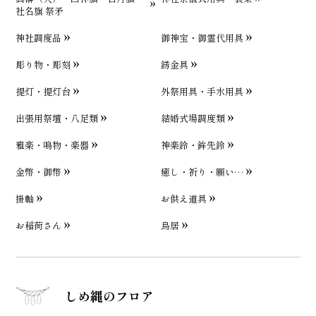
社名旗 祭矛
神社調度品
御神宝・御霊代用具
彫り物・彫刻
錺金具
提灯・提灯台
外祭用具・手水用具
出張用祭壇・八足類
結婚式場調度類
雅楽・鳴物・楽器
神楽鈴・鉾先鈴
金幣・御幣
癒し・祈り・願い…
掛軸
お供え道具
お稲荷さん
鳥居
しめ縄のフロア