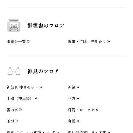
御霊舎のフロア
御霊舎一覧
霊璽・位牌・先祖祀り
神具のフロア
神祭具 神具セット
神鏡
土器（神具等）
三方
雲の字
灯籠・ローソク
玉垣
真榊
真榊（大）・四神旗・日月旗・
神社祭儀式用具・装束