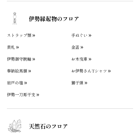
伊勢縁起物のフロア
ストラップ類
手ぬぐい
表札
金盃
伊勢御守腕輪
お木曳車
奉納絵馬額
お伊勢さんTシャツ
岩戸の塩
獅子頭
伊勢一刀彫干支
天然石のフロア