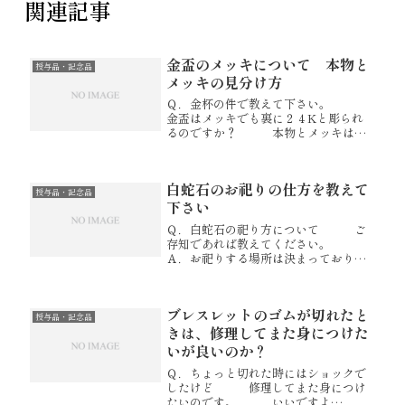
関連記事
金盃のメッキについて 本物と
授与品・記念品
メッキの見分け方
Ｑ．金杯の件で教えて下さい。
金盃はメッキでも裏に２４Kと彫られ
るのですか？ 本物とメッキはど
こで見分けますか？ よろしくお
願い致します。 Ａ．金盃の裏に
「24KGP」と彫ってあります。
白蛇石のお祀りの仕方を教えて
この「GP」が金メッキという意味...
授与品・記念品
下さい
Ｑ．白蛇石の祀り方について ご
存知であれば教えてください。
Ａ．お祀りする場所は決まっておりま
せんが、 水をお供えしていただ
いたら良いと存じます。 また、
お祀りする場所が注連縄を付けられる
ブレスレットのゴムが切れたと
場所でしたら 注連縄も付けてい
授与品・記念品
た...
きは、修理してまた身につけた
いが良いのか？
Ｑ．ちょっと切れた時にはショックで
したけど 修理してまた身につけ
たいのです。 いいですよ