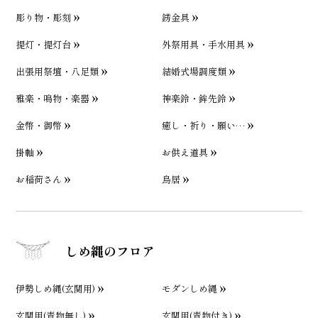
彫り物・彫刻
錺金具
提灯・提灯台
外祭用具・手水用具
出張用祭壇・八足類
結婚式場調度類
雅楽・鳴物・楽器
神楽鈴・鉾先鈴
金幣・御幣
癒し・祈り・願い…
掛軸
お供え道具
お稲荷さん
鳥居
しめ縄のフロア
伊勢しめ縄(玄関用)
モダンしめ縄
玄関用(青物無し)
玄関用(青物付き)