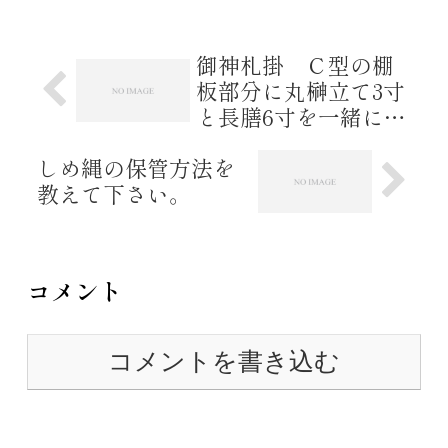
桧材・ワックス塗でございま
す。 重さは、約...
御神札掛 Ｃ型の棚
板部分に丸榊立て3寸
と長膳6寸を一緒に載
せることできますで
しめ縄の保管方法を
しょうか?
教えて下さい。
コメント
コメントを書き込む