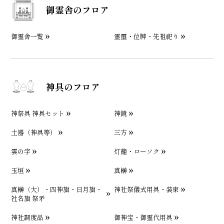
御霊舎のフロア
御霊舎一覧
霊璽・位牌・先祖祀り
神具のフロア
神祭具 神具セット
神鏡
土器（神具等）
三方
雲の字
灯籠・ローソク
玉垣
真榊
真榊（大）・四神旗・日月旗・
神社祭儀式用具・装束
社名旗 祭矛
神社調度品
御神宝・御霊代用具