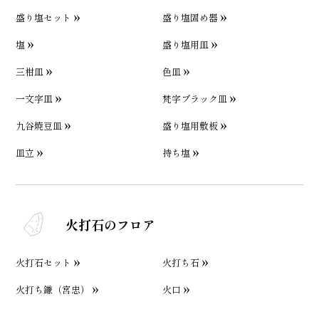
盛り塩セット
盛り塩固め器
塩
盛り塩用皿
三柑皿
色皿
一文字皿
梵字ブラック皿
九谷焼豆皿
盛り塩用敷板
皿立
持ち塩
火打石のフロア
火打石セット
火打ち石
火打ち鎌（宮忠）
火口