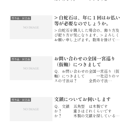
ね…？ Ａ．ブレスレットが身代
わりに切れ、 難を逃れたと思う
ところがあるのであれば そのブ
> 白蛇石は、年に１回はお払い
レスレットにお礼を言い、きれいな川
授与品・記念品
へ流して...
等が必要なのでしょうか。
> 白蛇石を購入した場合の、飾り方及
び祀り方が気になります、> よろしく
お願い申し上げます。数珠を掛けてあ
る物を見ました、> 年に１回はお払い
等が必要なのでしょうか。お祀りする
場所や祀り方は決まっておりません
お問い合わせの全国一宮巡り
が、水をお供えしていただいたり、...
授与品・記念品
（仮軸）につきまして
Ｑ．お問い合わせの全国一宮巡り（仮
軸）につきまして 一社辺りのマ
スの寸法は？ 全長の寸法
は？ ご朱印部は布製？和紙
製？ 「天照皇大神」部の特徴
は？ 一宮以外の神社用の掛軸は
文鎮についてお伺いします
無いですか？ Ａ．横2寸5分（約
授与品・記念品
7.5cm）...
Ｑ．文鎮 五角型 は木製です
か？ 重さはどれくらいです
か？ 木製の文鎮を探しているの
ですが、他のデザインのはありません
か？ 購入の場合は、送料等の負
担はどうなりますか？ Ａ．木曽