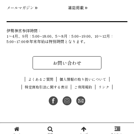
メールマガジン
雑誌掲載
伊勢神宮参拝時間：
1〜4月、9月：5:00~18:00、5〜8月：5:00~19:00、10〜12月：
5:00~17:00※年末年始は特別時間となります。
お問い合わせ
よくあるご質問
個人情報の取り扱いについて
特定商取引法に関する表示
ご利用規約
リンク
古物商許可番号：三重県公安委員会許可第551320183500号
Copyright (C) MIYACHU. All Rights Reserved.