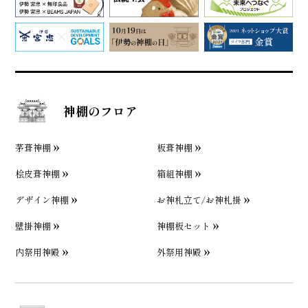
神棚のフロア
茅葺神棚
板葺神棚
桧皮葺神棚
箱組神棚
デザイン神棚
お神札立て/お神札掛
壁掛神棚
神棚板セット
内祭用神殿
外祭用神殿