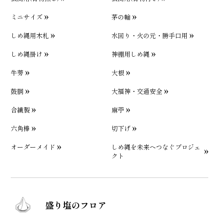
ミニサイズ
茅の輪
しめ縄用木札
水回り・火の元・勝手口用
しめ縄掛け
神棚用しめ縄
牛蒡
大根
鼓胴
大福神・交通安全
合繊製
麻苧
六角棒
切下げ
オーダーメイド
しめ縄を未来へつなぐプロジェ
クト
盛り塩のフロア