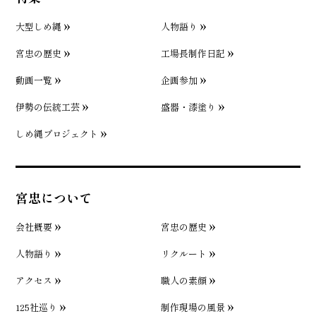
大型しめ縄
人物語り
宮忠の歴史
工場長制作日記
動画一覧
企画参加
伊勢の伝統工芸
盛器・漆塗り
しめ縄プロジェクト
宮忠について
会社概要
宮忠の歴史
人物語り
リクルート
アクセス
職人の素顔
125社巡り
制作現場の風景