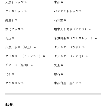
天然石トップ
水晶
ブレスレット
ペンダントトップ
誕生石
石言葉
浄化グッズ
塩水入り瑪瑙（めのう）
勾玉
糸魚川翡翠（ブレスレット）
糸魚川翡翠（勾玉）
クラスター（水晶）
クラスター（アメジスト）
クラスター（その他）
ジオード（晶洞）
丸玉
化石
原石
クリスタル
水晶台座・座布団
特集