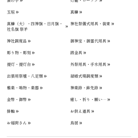
雲の字
灯籠・ローソク
玉垣
真榊
真榊（大）・四神旗・日月旗・
神社祭儀式用具・装束
社名旗 祭矛
神社調度品
御神宝・御霊代用具
彫り物・彫刻
錺金具
提灯・提灯台
外祭用具・手水用具
出張用祭壇・八足類
結婚式場調度類
雅楽・鳴物・楽器
神楽鈴・鉾先鈴
金幣・御幣
癒し・祈り・願い…
掛軸
お供え道具
お稲荷さん
鳥居