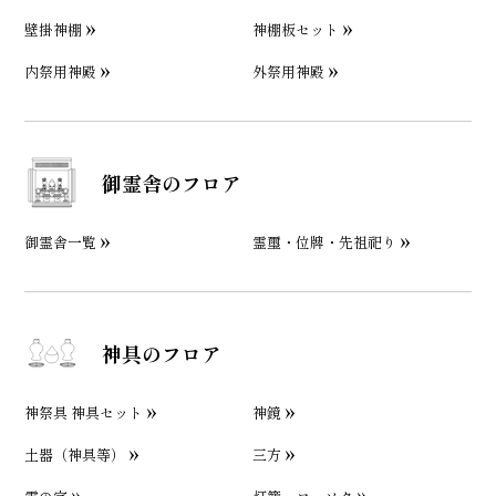
壁掛神棚
神棚板セット
内祭用神殿
外祭用神殿
御霊舎のフロア
御霊舎一覧
霊璽・位牌・先祖祀り
神具のフロア
神祭具 神具セット
神鏡
土器（神具等）
三方