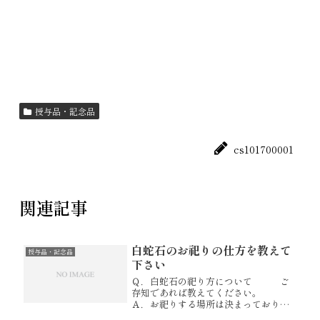
授与品・記念品
cs101700001
関連記事
白蛇石のお祀りの仕方を教えて
授与品・記念品
下さい
Ｑ．白蛇石の祀り方について ご
存知であれば教えてください。
Ａ．お祀りする場所は決まっておりま
せんが、 水をお供えしていただ