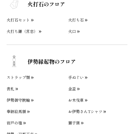
火打石のフロア
火打石セット
火打ち石
火打ち鎌（宮忠）
火口
伊勢縁起物のフロア
ストラップ類
手ぬぐい
表札
金盃
伊勢御守腕輪
お木曳車
奉納絵馬額
お伊勢さんTシャツ
岩戸の塩
獅子頭