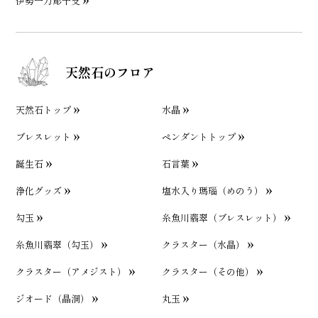
伊勢一刀彫干支
天然石のフロア
天然石トップ
水晶
ブレスレット
ペンダントトップ
誕生石
石言葉
浄化グッズ
塩水入り瑪瑙（めのう）
勾玉
糸魚川翡翠（ブレスレット）
糸魚川翡翠（勾玉）
クラスター（水晶）
クラスター（アメジスト）
クラスター（その他）
ジオード（晶洞）
丸玉