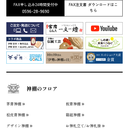
FAX申し込み24時間受付中
FAX注文書 ダウンロードはこ
0596-28-9690
ちら
神棚のフロア
茅葺神棚
板葺神棚
桧皮葺神棚
箱組神棚
デザイン神棚
お神札立て/お神札掛