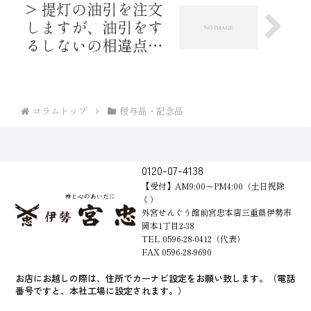
> 提灯の油引を注文
しますが、油引をす
るしないの相違点を
お教えください。
コラムトップ
授与品・記念品
0120-07-4138
【受付】AM9:00～PM4:00（土日祝除
く）
外宮せんぐう館前宮忠本店三重県伊勢市
岡本1丁目2-38
TEL 0596-28-0412（代表）
FAX 0596-28-9690
お店にお越しの際は、住所でカーナビ設定をお願い致します。（電話
番号ですと、本社工場に設定されます。）