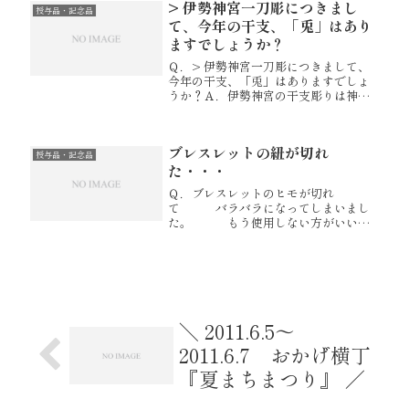
> 伊勢神宮一刀彫につきまし
表がございます。 ご参考下
授与品・記念品
さ...
て、今年の干支、「兎」はあり
ますでしょうか？
Ｑ．> 伊勢神宮一刀彫につきまして、
今年の干支、「兎」はありますでしょ
うか？Ａ．伊勢神宮の干支彫りは神宮
にしかございません。一般のお店が扱
えるものではございません。神宮と同
じ『伊勢一刀彫』で彫られた干支の兎
ブレスレットの紐が切れ
は宮忠で取り扱いしております。神宮...
授与品・記念品
た・・・
Ｑ．ブレスレットのヒモが切れ
て バラバラになってしまいまし
た。 もう使用しない方がいいの
でしょうか？ それともビーズの
ヒモで直して利用してもいいのでしょ
うか？ Ａ．ブレスレットが身代
わりに切れ、 難を逃れたと思う
ところが...
＼ 2011.6.5～
2011.6.7 おかげ横丁
『夏まちまつり』 ／