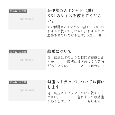
いたら良いと存じます。 また、
お祀りする場所が注連縄を付けられる
お伊勢さんTシャツ（黒）
場所でしたら 注連縄も付けてい
授与品・記念品
た...
XXLのサイズを教えてくださ
い。
> お伊勢さんTシャツ（黒） XXLの
サイズを教えてください。サイズをご
連絡させていただきます。XXL／着
丈：80、身幅：65、肩幅：59、袖丈：
25cm
絵馬について
授与品・記念品
Ｑ．絵馬はどのような目的で奉納しま
すか。 図柄にはどのような意味
がありますか。 Ａ．ご自分の願
いを添えて奉納していただきま
す。 一般的に厄年に奉納される
人もありますし、 何かの記念に
勾玉ストラップについてお伺い
奉納される方もあります。 何か
授与品・記念品
の節目に...
します
Ｑ．勾玉ストラップについて教えてく
ださい。 色によっての効能
がありますか？ もしあるの
なら効能が知りたいので教えてくださ
い。 Ａ．石によりそれぞれ効能
がございます。 石の効能の