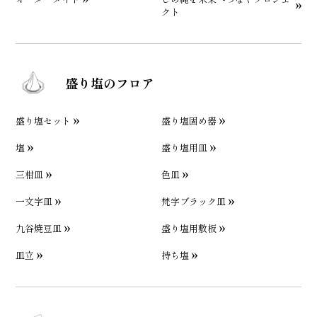
クト
盛り塩のフロア
盛り塩セット
盛り塩固め器
塩
盛り塩用皿
三柑皿
色皿
一文字皿
梵字ブラック皿
九谷焼豆皿
盛り塩用敷板
皿立
持ち塩