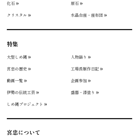
化石
原石
クリスタル
水晶台座・座布団
特集
大型しめ縄
人物語り
宮忠の歴史
工場長制作日記
動画一覧
企画参加
伊勢の伝統工芸
盛器・漆塗り
しめ縄プロジェクト
宮忠について