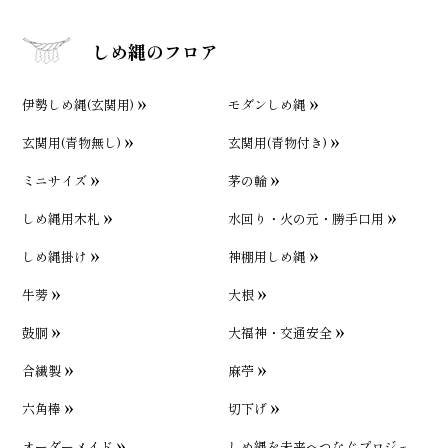
しめ縄のフロア
伊勢しめ縄(玄関用)
モダンしめ縄
玄関用(青物無し)
玄関用(青物付き)
ミニサイズ
茅の輪
しめ縄用木札
水回り・火の元・勝手口用
しめ縄掛け
神棚用しめ縄
牛蒡
大根
鼓胴
大福神・交通安全
合繊製
麻苧
六角棒
切下げ
オーダーメイド
しめ縄を未来へつなぐプロジェ