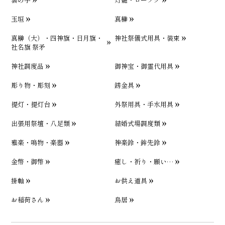
玉垣
真榊
真榊（大）・四神旗・日月旗・
神社祭儀式用具・装束
社名旗 祭矛
神社調度品
御神宝・御霊代用具
彫り物・彫刻
錺金具
提灯・提灯台
外祭用具・手水用具
出張用祭壇・八足類
結婚式場調度類
雅楽・鳴物・楽器
神楽鈴・鉾先鈴
金幣・御幣
癒し・祈り・願い…
掛軸
お供え道具
お稲荷さん
鳥居