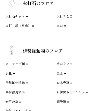
火打石のフロア
火打石セット
火打ち石
火打ち鎌（宮忠）
火口
伊勢縁起物のフロア
ストラップ類
手ぬぐい
表札
金盃
伊勢御守腕輪
お木曳車
奉納絵馬額
お伊勢さんTシャツ
岩戸の塩
獅子頭
伊勢一刀彫干支