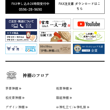
FAX申し込み24時間受付中
FAX注文書 ダウンロードはこ
0596-28-9690
ちら
神棚のフロア
茅葺神棚
板葺神棚
桧皮葺神棚
箱組神棚
デザイン神棚
お神札立て/お神札掛