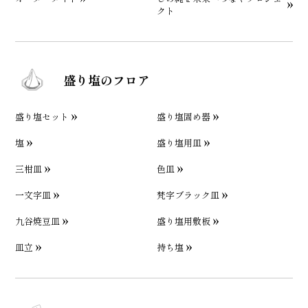
クト
盛り塩のフロア
盛り塩セット
盛り塩固め器
塩
盛り塩用皿
三柑皿
色皿
一文字皿
梵字ブラック皿
九谷焼豆皿
盛り塩用敷板
皿立
持ち塩