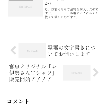
か？
Ｑ．以前そちらで金幣を購入したので
すが、 神棚のどこにおくか
教えて欲しいのですが。 通
常、扉の前とありますが、神鏡の前で
しょうか、 後ろでしょう
か？どちらでもいいのでしょう
か？ 以前、神社では神鏡の
前にあった...
霊璽の文字書きにつ
いてお伺いします
宮忠オリジナル『お
伊勢さんＴシャツ』
販売開始！！！！
コメント