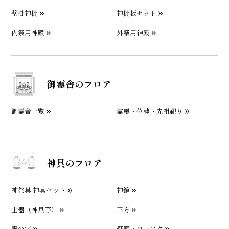
壁掛神棚
神棚板セット
内祭用神殿
外祭用神殿
御霊舎のフロア
御霊舎一覧
霊璽・位牌・先祖祀り
神具のフロア
神祭具 神具セット
神鏡
土器（神具等）
三方
雲の字
灯籠・ローソク