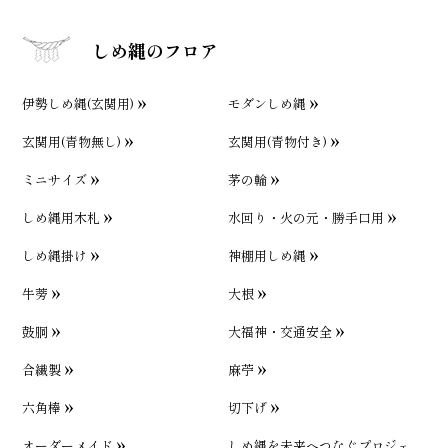
しめ縄のフロア
伊勢しめ縄(玄関用)
モダンしめ縄
玄関用(青物無し)
玄関用(青物付き)
ミニサイズ
茅の輪
しめ縄用木札
水回り・火の元・勝手口用
しめ縄掛け
神棚用しめ縄
牛蒡
大根
鼓胴
大福神・交通安全
合繊製
麻苧
六角棒
切下げ
オーダーメイド
しめ縄を未来へつなぐプロジェ