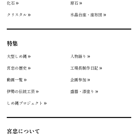
化石
原石
クリスタル
水晶台座・座布団
特集
大型しめ縄
人物語り
宮忠の歴史
工場長制作日記
動画一覧
企画参加
伊勢の伝統工芸
盛器・漆塗り
しめ縄プロジェクト
宮忠について