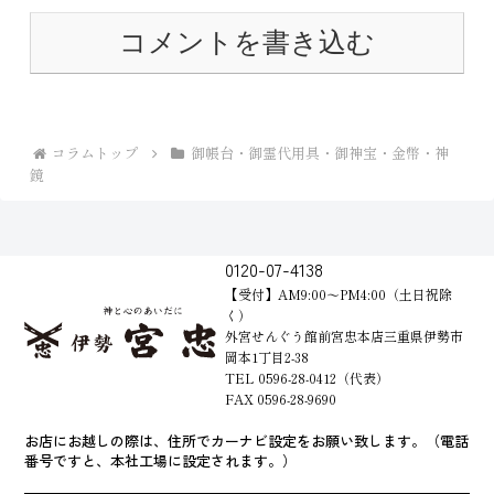
コメントを書き込む
コラムトップ
御帳台・御霊代用具・御神宝・金幣・神
鏡
0120-07-4138
【受付】AM9:00～PM4:00（土日祝除
く）
外宮せんぐう館前宮忠本店三重県伊勢市
岡本1丁目2-38
TEL 0596-28-0412（代表）
FAX 0596-28-9690
お店にお越しの際は、住所でカーナビ設定をお願い致します。（電話
番号ですと、本社工場に設定されます。）