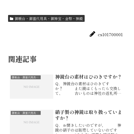
御帳台・御霊代用具・御神宝・金幣・神鏡
cs101700001
関連記事
神鏡台の素材はひのきですか？
御帳台・御霊代用具・御神宝・金幣・神鏡
Ｑ．神鏡台の素材はひのきです
か？ また鏡はくもったら交換し
て、 古いものは神社の返札所に
納めればよろしいものでしょう
か？ Ａ．雲形台は木曽桧製でご
ざいます。 古い鏡は、お焚き上
硝子製の神鏡は取り扱っていま
げが出来ないため お塩で清めて
御帳台・御霊代用具・御神宝・金幣・神鏡
いただき不燃物...
すか？
Ｑ．お聞きしたいのですが、 神
鏡の硝子のは販売していないのです