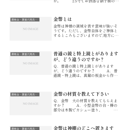
か。 2.5寸でお洒落な硝子制の神
鏡を探してますので返事宜しくお願い
致します。 Ａ．硝子の鏡は取扱
がございません。申し訳ございませ
金幣とは
ん。 弊社で販売しております鏡
御帳台・御霊代用具・御神宝・金幣・神鏡
は...
金幣は神様の領域を表す意味が強いそ
うです。ただし、金幣自体をご神体と
するところもございますので,地方によ
り、様々な解釈があるようです。宮忠
では様々な金幣を取り扱っておりま
す。是非一度ご覧くださいませ。金幣
普通の鏡と特上鏡とがあります
ページはこちらよりどうぞ。
御帳台・御霊代用具・御神宝・金幣・神鏡
が、どう違うのですか？
Ｑ．普通の鏡と特上鏡とがあります
が、どう違うのですか？ Ａ．普
通鏡・特上鏡は、真鍮の板金から作ら
れている鏡です。（ホームセンターな
どで取り扱われているブリキを曲げた
ようなものとは違い神社などで置かれ
金幣の材質を教えて下さい
ている本格的なものです）。これにニ
御帳台・御霊代用具・御神宝・金幣・神鏡
ッケ...
Ｑ．金幣 大の材質を教えてもらえま
すか？ Ａ．小型金幣の台・棒の
部分は木製でカシュー塗り、 幣
の部分は真鍮板に金鍍金でございま
す。 【金幣 大】 神
棚 神祭具 伊勢 宮忠
金幣は神棚のどこへ置きます
御帳台・御霊代用具・御神宝・金幣・神鏡