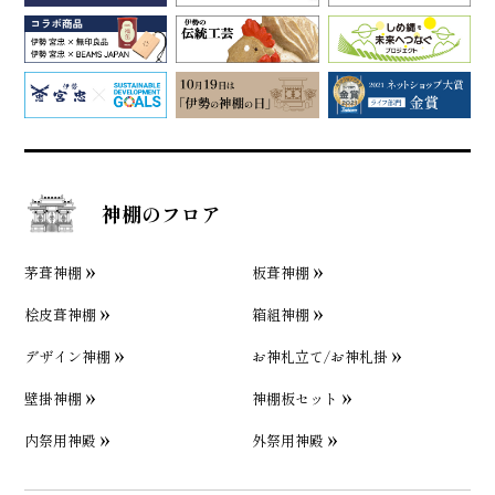
神棚のフロア
茅葺神棚
板葺神棚
桧皮葺神棚
箱組神棚
デザイン神棚
お神札立て/お神札掛
壁掛神棚
神棚板セット
内祭用神殿
外祭用神殿