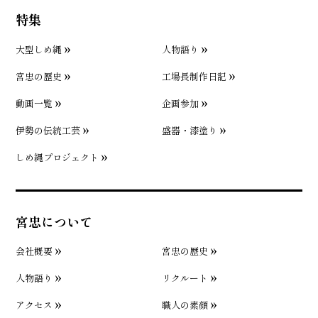
特集
大型しめ縄
人物語り
宮忠の歴史
工場長制作日記
動画一覧
企画参加
伊勢の伝統工芸
盛器・漆塗り
しめ縄プロジェクト
宮忠について
会社概要
宮忠の歴史
人物語り
リクルート
アクセス
職人の素顔