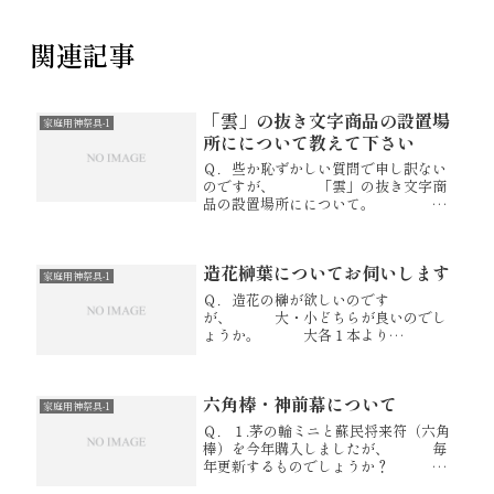
関連記事
「雲」の抜き文字商品の設置場
家庭用神祭具-1
所にについて教えて下さい
Ｑ．些か恥ずかしい質問で申し訳ない
のですが、 「雲」の抜き文字商
品の設置場所にについて。 神
棚が小さくまた高さもあまりない
為、 社部分で一階の天井ぎりぎ
りまであります。 この場合はど
造花榊葉についてお伺いします
のように設置すればよろしいのでしょ
家庭用神祭具-1
うか？...
Ｑ．造花の榊が欲しいのです
が、 大・小どちらが良いのでし
ょうか。 大各１本より
も、 小各2本のほうが見栄えが良
いかと思うのですが如何でしょう
か。 榊をさす花瓶は真鍮製の比
六角棒・神前幕について
較的小型のものを使用します。
家庭用神祭具-1
Ａ．榊立てが比較的小...
Ｑ．１.茅の輪ミニと蘇民将来符（六角
棒）を今年購入しましたが、 毎
年更新するものでしょうか？ ２.
神前幕の紋は無地がベストでしょう