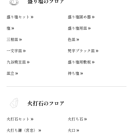
盛り塩のフロア
盛り塩セット
盛り塩固め器
塩
盛り塩用皿
三柑皿
色皿
一文字皿
梵字ブラック皿
九谷焼豆皿
盛り塩用敷板
皿立
持ち塩
火打石のフロア
火打石セット
火打ち石
火打ち鎌（宮忠）
火口