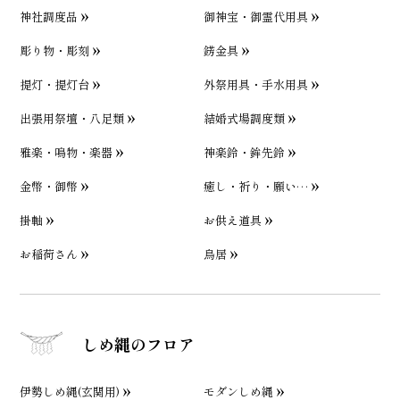
神社調度品
御神宝・御霊代用具
彫り物・彫刻
錺金具
提灯・提灯台
外祭用具・手水用具
出張用祭壇・八足類
結婚式場調度類
雅楽・鳴物・楽器
神楽鈴・鉾先鈴
金幣・御幣
癒し・祈り・願い…
掛軸
お供え道具
お稲荷さん
鳥居
しめ縄のフロア
伊勢しめ縄(玄関用)
モダンしめ縄