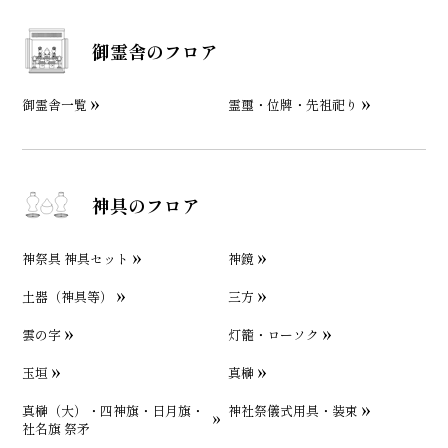
御霊舎のフロア
御霊舎一覧
霊璽・位牌・先祖祀り
神具のフロア
神祭具 神具セット
神鏡
土器（神具等）
三方
雲の字
灯籠・ローソク
玉垣
真榊
真榊（大）・四神旗・日月旗・
神社祭儀式用具・装束
社名旗 祭矛