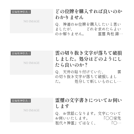
か？（神社によって神紋が違うの
で） Ａ．１.はい、毎年新しくし
どの位牌を購入すれば良いのか
ていただくと良いと存じます。
家庭用神祭具-1
２...
わかりません
Ｑ．神道のお位牌を購入したいと思い
ましたが、 どれを求めたらよい
のか解りません。 霊璽 角柱 錦袋
付で良いのか？ 霊璽 大人用 なの
か？ Ａ．特に決まりはござい
ません。 どちらをお使いいただ
雲の切り抜き文字が落ちて破損
いても良いと存じます。 ...
家庭用神祭具-1
しました。処分はどのようにし
たら良いのか？
Ｑ．天井の貼り付けていた、 雲
の切り抜き文字が落ちて破損しまし
た。 処分して新しいものにした
いのですが、 一般ゴミとして出
してもバチは当らないでしょう
か？ それとも神社でお焚き上げ
霊璽の文字書きについてお伺い
をしてもらったもうがいいのでしょう
家庭用神祭具-1
か？ ...
します
Ｑ．お世話になります。文字について
お伺いいたします。 「○○家先
祖代々神霊」ではなく、 「○○
家先祖代々之霊位」と書いて頂く事は
可能でしょうか。 Ａ．はい。可