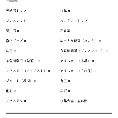
天然石トップ
水晶
ブレスレット
ペンダントトップ
誕生石
石言葉
浄化グッズ
塩水入り瑪瑙（めのう）
勾玉
糸魚川翡翠（ブレスレット）
糸魚川翡翠（勾玉）
クラスター（水晶）
クラスター（アメジスト）
クラスター（その他）
ジオード（晶洞）
丸玉
化石
原石
クリスタル
水晶台座・座布団