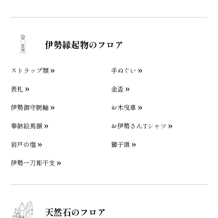
伊勢縁起物のフロア
ストラップ類
手ぬぐい
表札
金盃
伊勢御守腕輪
お木曳車
奉納絵馬額
お伊勢さんTシャツ
岩戸の塩
獅子頭
伊勢一刀彫干支
天然石のフロア