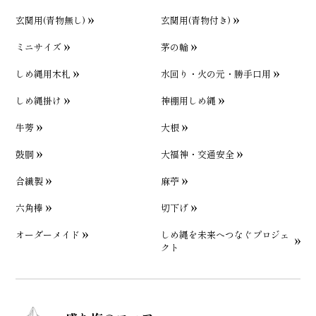
玄関用(青物無し)
玄関用(青物付き)
ミニサイズ
茅の輪
しめ縄用木札
水回り・火の元・勝手口用
しめ縄掛け
神棚用しめ縄
牛蒡
大根
鼓胴
大福神・交通安全
合繊製
麻苧
六角棒
切下げ
オーダーメイド
しめ縄を未来へつなぐプロジェ
クト