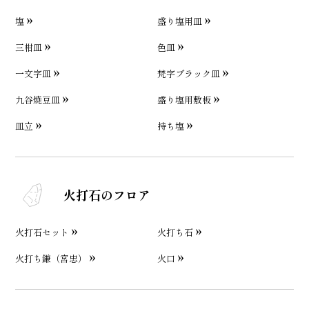
塩
盛り塩用皿
三柑皿
色皿
一文字皿
梵字ブラック皿
九谷焼豆皿
盛り塩用敷板
皿立
持ち塩
火打石のフロア
火打石セット
火打ち石
火打ち鎌（宮忠）
火口