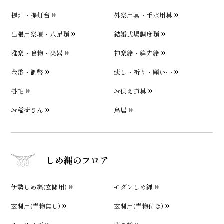
提灯・提灯台
外祭用具・手水用具
出張用祭壇・八足類
結婚式場調度類
雅楽・鳴物・楽器
神楽鈴・鉾先鈴
金幣・御幣
癒し・祈り・願い…
掛軸
お供え道具
お稲荷さん
鳥居
しめ縄のフロア
伊勢しめ縄(玄関用)
モダンしめ縄
玄関用(青物無し)
玄関用(青物付き)