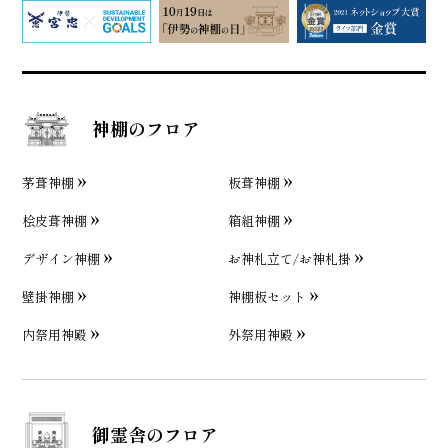
神棚のフロア
茅葺神棚
板葺神棚
桧皮葺神棚
箱組神棚
デザイン神棚
お神札立て/お神札掛
壁掛神棚
神棚板セット
内祭用神殿
外祭用神殿
御霊舎のフロア