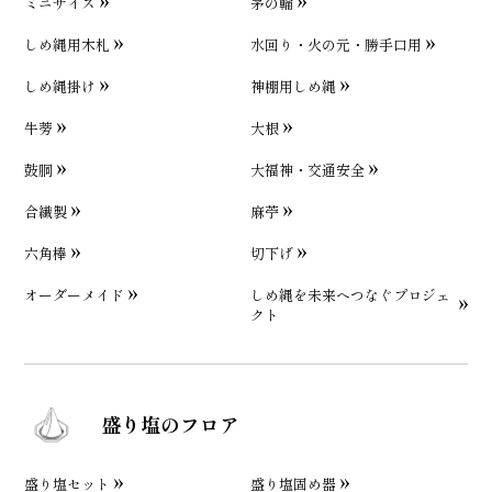
ミニサイズ
茅の輪
しめ縄用木札
水回り・火の元・勝手口用
しめ縄掛け
神棚用しめ縄
牛蒡
大根
鼓胴
大福神・交通安全
合繊製
麻苧
六角棒
切下げ
オーダーメイド
しめ縄を未来へつなぐプロジェ
クト
盛り塩のフロア
盛り塩セット
盛り塩固め器