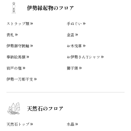
伊勢縁起物のフロア
ストラップ類
手ぬぐい
表札
金盃
伊勢御守腕輪
お木曳車
奉納絵馬額
お伊勢さんTシャツ
岩戸の塩
獅子頭
伊勢一刀彫干支
天然石のフロア
天然石トップ
水晶