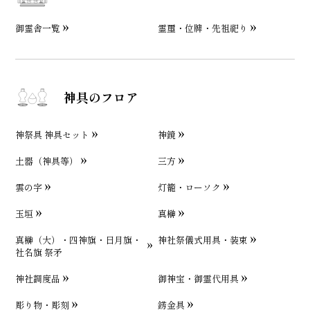
御霊舎一覧
霊璽・位牌・先祖祀り
神具のフロア
神祭具 神具セット
神鏡
土器（神具等）
三方
雲の字
灯籠・ローソク
玉垣
真榊
真榊（大）・四神旗・日月旗・
神社祭儀式用具・装束
社名旗 祭矛
神社調度品
御神宝・御霊代用具
彫り物・彫刻
錺金具