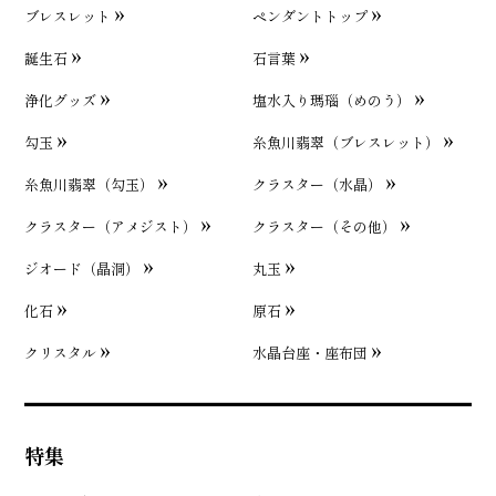
ブレスレット
ペンダントトップ
誕生石
石言葉
浄化グッズ
塩水入り瑪瑙（めのう）
勾玉
糸魚川翡翠（ブレスレット）
糸魚川翡翠（勾玉）
クラスター（水晶）
クラスター（アメジスト）
クラスター（その他）
ジオード（晶洞）
丸玉
化石
原石
クリスタル
水晶台座・座布団
特集