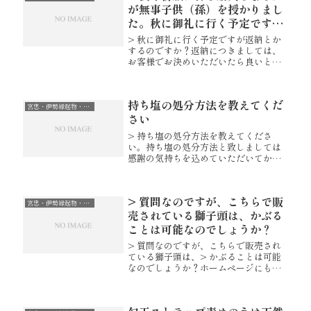
が無事子供（孫）を授かりまし
た。秋に御礼に行く予定ですが
返納とかするのですか？
> 秋に御礼に行く予定ですが返納とか
するのですか？返納につきましては、
お客様でお決めいただいたら良いと存
じます。また、お礼の意味を込めた奉
納鳥居をあげていただいたらより良い
と存じます。【木製鳥居】 ※木製
持ち塩の処分方法を教えてくだ
鳥居は「おかげ横丁 宮忠」でも販売...
宮忠・伊勢縁起物・癒し・祈り・願い…
さい
> 持ち塩の処分方法を教えてくださ
い。持ち塩の処分方法と致しましては
感謝の気持ちを込めていただいてから
水に流していただく（※）か、可燃物
として処分していただけましたらと存
じます。※白い包み紙は可燃物として
> 質問なのですが、こちらで販
処分下さい。【持ち塩】
宮忠・伊勢縁起物・癒し・祈り・願い…
売されている獅子頭は、かぶる
ことは可能なのでしょうか？
> 質問なのですが、こちらで販売され
ている獅子頭は、> かぶることは可能
なのでしょうか？ホームページにも掲
載させていただいておりますとおり獅
子の頭に似せて作った木製練り物の置
物でございますので頭にかぶることは