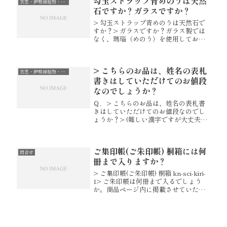
勾玉ストラップ青めのうは天然
出来かねます。申し訳ございません...
宮忠・伊勢縁起物・癒し・祈り・願い…
石ですか？ガラスですか？
> 勾玉ストラップ青めのうは天然石で
すか？> ガラスですか？ガラス製では
なく、瑪瑙（めのう）を使用しており
ます。ご検討いただけましたらと存じ
ます。【勾玉ストラップ】
> こちらのお品は、姓名の表札
宮忠・伊勢縁起物・癒し・祈り・願い…
書きはしていただけてのお値段
なのでしょうか？
Ｑ．> こちらのお品は、姓名の表札書
きはしていただけてのお値段なのでし
ょうか？> (難しい漢字ですが大丈夫で
すか？)> 名前の書体はどうでしょう
か？> また、名前は、彫りとかではな
くて書きでしょうか？Ａ．ホームペー
ご集印帳(ご朱印帳) 桐箱には何
ジの表示が分かりづらく大変...
問合せ
冊まで入りますか？
> ご集印帳(ご朱印帳) 桐箱 kn-sci-kiri-
1> ご朱印帳は何冊まで入るでしょう
か。商品ページ内に掲載させていただ
いておりますご朱印帳のサイズが
（約）幅112mm×厚14mm×高160mm
となります。こちらのご朱印帳でした
ら、桐...