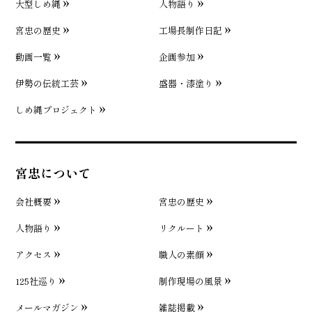
大型しめ縄
人物語り
宮忠の歴史
工場長制作日記
動画一覧
企画参加
伊勢の伝統工芸
盛器・漆塗り
しめ縄プロジェクト
宮忠について
会社概要
宮忠の歴史
人物語り
リクルート
アクセス
職人の素顔
125社巡り
制作現場の風景
メールマガジン
雑誌掲載