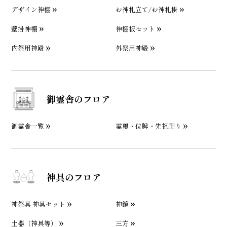
デザイン神棚
お神札立て/お神札掛
壁掛神棚
神棚板セット
内祭用神殿
外祭用神殿
御霊舎のフロア
御霊舎一覧
霊璽・位牌・先祖祀り
神具のフロア
神祭具 神具セット
神鏡
土器（神具等）
三方