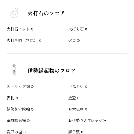
火打石のフロア
火打石セット
火打ち石
火打ち鎌（宮忠）
火口
伊勢縁起物のフロア
ストラップ類
手ぬぐい
表札
金盃
伊勢御守腕輪
お木曳車
奉納絵馬額
お伊勢さんTシャツ
岩戸の塩
獅子頭