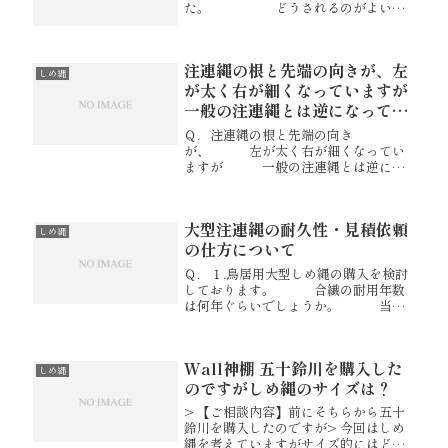
た。 どうされるのがよいの
でしょうか？ Ａ．こちら伊勢で
は、橙も注連縄同様に 一年
中かざっておくのが一般的でございま
注連縄の根と先端の向きが、左
す。 黒くなっても取らずに
しめ縄
そのまま...
が太く右が細くなっていますが
一般の注連縄とは逆になってい
るのは伊勢特有のものなのでし
Ｑ．注連縄の根と先端の向き
ょうか？
が、 左が太く右が細くなってい
ますが 一般の注連縄とは逆にな
っているのは伊勢特有のものなのでし
ょうか？ 一昨年にそちらで買っ
た神棚にもしめ縄が張ってあるのです
大型注連縄の耐久性・見積依頼
が 向きはどちらにしたらいいの
しめ縄
でしょうか...
の仕方について
Ｑ．１.鳥居用大型しめ縄の購入を検討
しております。 合繊の耐用年数
は何年ぐらいでしょうか。 当地
は北陸の気候で、冬場は、積雪、雨が
多いので、心配です。 ２.正味寸
法、結び代とありますが、長さの測り
Wall神棚 五十鈴川を購入した
方が解りません。 鳥居の...
しめ縄
のですがしめ縄のサイズは？
> 【ご相談内容】前にそちらから五十
鈴川を購入したのですが> 今回はしめ
縄を考えていますがサイズ的にはどろ