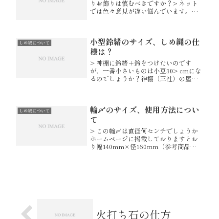
りお飾りは慎むべきですか？> ネット
では色々意見が違い悩んでいます。伊
勢地方では、不幸事があった際には、
玄関しめ縄を取り外す風習がございま
す。年が開けてから新しいものにする
小型鈴緒のサイズ、しめ縄の仕
ご家庭もあれば、初盆を迎えてか...
しめ縄について
様は？
> 神棚に鈴緒＋鈴をつけたいのです
が、一番小さいものは小豆30> cmにな
るのでしょうか？神棚（三社）の屋根
から棚までが約28cmほどしかあり> ま
せん。申し訳ございません。小豆30cm
が一番小さな鈴緒となります。> その
輪〆のサイズ、使用方法につい
際、つりカンを自分...
しめ縄について
て
> この輪〆は直径何センチでしょうか
ホームページに掲載しておりますとお
り幅140mm×径160mm（参考商品）
です。> 玄関用として使用してもいい
のでしょうかドアノブやお車のバック
ミラーにお飾りいただく方もいらっし
ゃいますが玄関用としてお使...
火打ち石の仕方