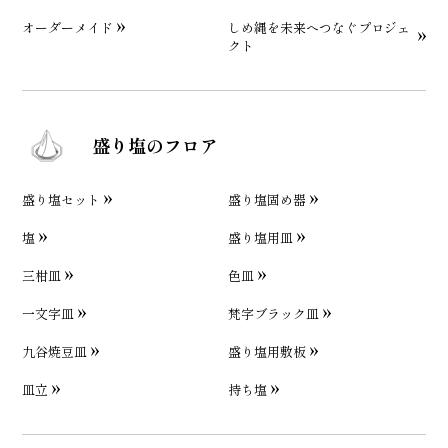
オーダーメイド
しめ縄を未来へつなぐプロジェ
クト
盛り塩のフロア
盛り塩セット
盛り塩固め器
塩
盛り塩用皿
三柑皿
色皿
一文字皿
梵字ブラック皿
九谷焼豆皿
盛り塩用敷板
皿立
持ち塩