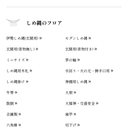
しめ縄のフロア
伊勢しめ縄(玄関用)
モダンしめ縄
玄関用(青物無し)
玄関用(青物付き)
ミニサイズ
茅の輪
しめ縄用木札
水回り・火の元・勝手口用
しめ縄掛け
神棚用しめ縄
牛蒡
大根
鼓胴
大福神・交通安全
合繊製
麻苧
六角棒
切下げ