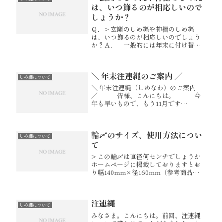
は、いつ飾るのが相応しいので
しょうか？
Ｑ．> 玄関のしめ縄や神棚のしめ縄
は、いつ飾るのが相応しいのでしょう
か？Ａ． 一般的には年末に付け替え
をします。１２月２８日が多いように
存じます。２９日は「二重苦」３１日
は「一日飾り」と言って避けることが
＼ 年末注連縄のご案内 ／
多いようです。また地方によっての違
しめ縄について
い...
＼ 年末注連縄（しめなわ）のご案内
／ 皆様、こんにちは。 今
年も早いもので、もう11月です
ね！ 宮忠では先日年末注連縄(し
めなわ)のご案内メールを出させていた
だきました！ こちらのブログで
輪〆のサイズ、使用方法につい
もご紹介させて頂きます。 --...
しめ縄について
て
> この輪〆は直径何センチでしょうか
ホームページに掲載しておりますとお
り幅140mm×径160mm（参考商品）
です。> 玄関用として使用してもいい
のでしょうかドアノブやお車のバック
ミラーにお飾りいただく方もいらっし
注連縄
ゃいますが玄関用としてお使...
しめ縄について
みなさま。こんにちは。前回、注連縄