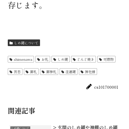
存じます。
しめ縄について
shimenawa
お札
しめ縄
どんど焼き
可燃物
宮忠
御札
御神札
注連縄
神社様
cs101700001
関連記事
> 玄関のしめ縄や神棚のしめ縄
しめ縄について