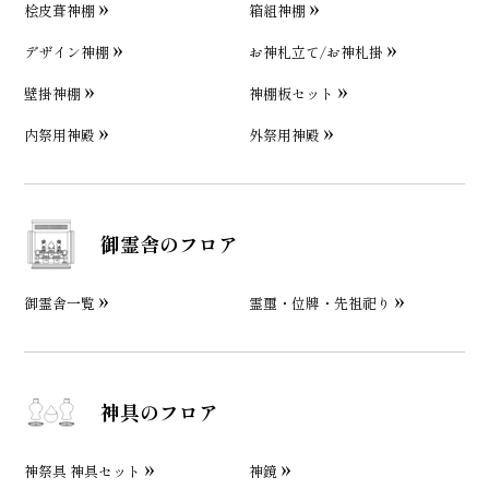
桧皮葺神棚
箱組神棚
デザイン神棚
お神札立て/お神札掛
壁掛神棚
神棚板セット
内祭用神殿
外祭用神殿
御霊舎のフロア
御霊舎一覧
霊璽・位牌・先祖祀り
神具のフロア
神祭具 神具セット
神鏡