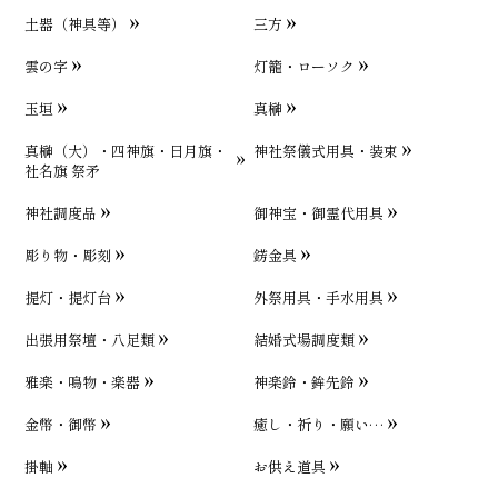
土器（神具等）
三方
雲の字
灯籠・ローソク
玉垣
真榊
真榊（大）・四神旗・日月旗・
神社祭儀式用具・装束
社名旗 祭矛
神社調度品
御神宝・御霊代用具
彫り物・彫刻
錺金具
提灯・提灯台
外祭用具・手水用具
出張用祭壇・八足類
結婚式場調度類
雅楽・鳴物・楽器
神楽鈴・鉾先鈴
金幣・御幣
癒し・祈り・願い…
掛軸
お供え道具