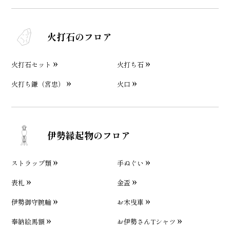
火打石のフロア
火打石セット
火打ち石
火打ち鎌（宮忠）
火口
伊勢縁起物のフロア
ストラップ類
手ぬぐい
表札
金盃
伊勢御守腕輪
お木曳車
奉納絵馬額
お伊勢さんTシャツ