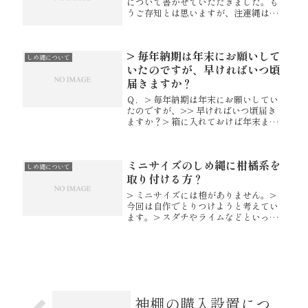
について書かせていただきました。も
うご存知とは思いますが、注連縄はし
めなわと読んで頂きます。その注連縄
について。。。今年は天候不順の影響
を受けて、この伊勢では毎年お盆前に
> 毎年納期は年末にお願いして
は稲刈りが行われるのが、今年は月末
しめ縄について
に...
いたのですが、早ければいつ頃
届きますか？
Ｑ．> 毎年納期は年末にお願いしてい
たのですが、>> 早ければいつ頃届き
ますか？> 箱に入れておけば年末まで
藁の色も >> 青いまま変わらず
に保存できるのでしょうか？？Ａ．す
ぐにご入金が確認出来ましたら9月初め
ミニサイズのしめ縄に柑橘系を
頃でございます。 注連縄は...
しめ縄について
取り付ける方？
> ミニサイズには橙がありません。>
今回は自作でとりつけようと考えてい
ます。> スダチやライムなどといった
小さい柑橘系をと考えているのです
が、> その取り付け方について、どう
取り付けたらいいのかわかりません。
> アドバイスを頂戴できればと...
神棚の購入設置につ