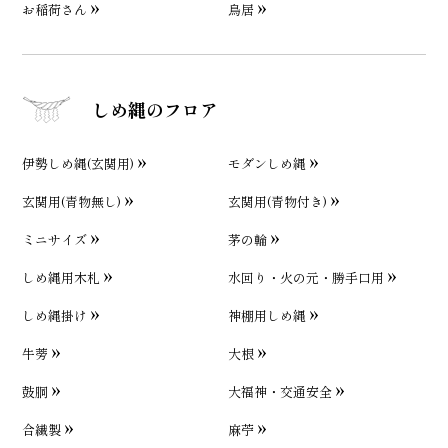
お稲荷さん
鳥居
しめ縄のフロア
伊勢しめ縄(玄関用)
モダンしめ縄
玄関用(青物無し)
玄関用(青物付き)
ミニサイズ
茅の輪
しめ縄用木札
水回り・火の元・勝手口用
しめ縄掛け
神棚用しめ縄
牛蒡
大根
鼓胴
大福神・交通安全
合繊製
麻苧