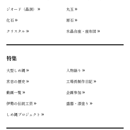
ジオード（晶洞）
丸玉
化石
原石
クリスタル
水晶台座・座布団
特集
大型しめ縄
人物語り
宮忠の歴史
工場長制作日記
動画一覧
企画参加
伊勢の伝統工芸
盛器・漆塗り
しめ縄プロジェクト