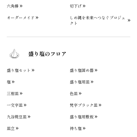
六角棒
切下げ
オーダーメイド
しめ縄を未来へつなぐプロジェ
クト
盛り塩のフロア
盛り塩セット
盛り塩固め器
塩
盛り塩用皿
三柑皿
色皿
一文字皿
梵字ブラック皿
九谷焼豆皿
盛り塩用敷板
皿立
持ち塩