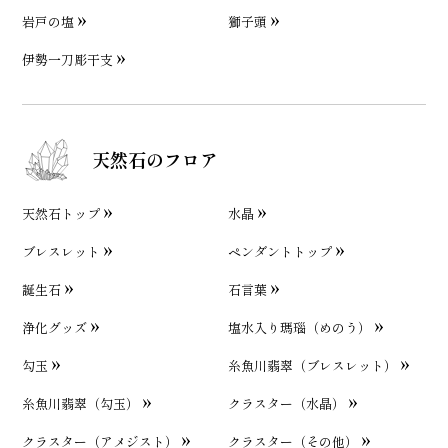
岩戸の塩
獅子頭
伊勢一刀彫干支
天然石のフロア
天然石トップ
水晶
ブレスレット
ペンダントトップ
誕生石
石言葉
浄化グッズ
塩水入り瑪瑙（めのう）
勾玉
糸魚川翡翠（ブレスレット）
糸魚川翡翠（勾玉）
クラスター（水晶）
クラスター（アメジスト）
クラスター（その他）