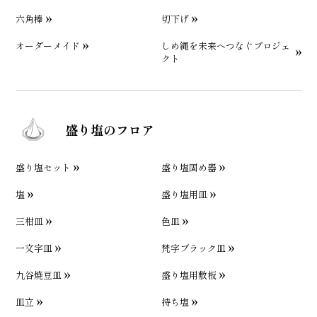
六角棒
切下げ
オーダーメイド
しめ縄を未来へつなぐプロジェ
クト
盛り塩のフロア
盛り塩セット
盛り塩固め器
塩
盛り塩用皿
三柑皿
色皿
一文字皿
梵字ブラック皿
九谷焼豆皿
盛り塩用敷板
皿立
持ち塩