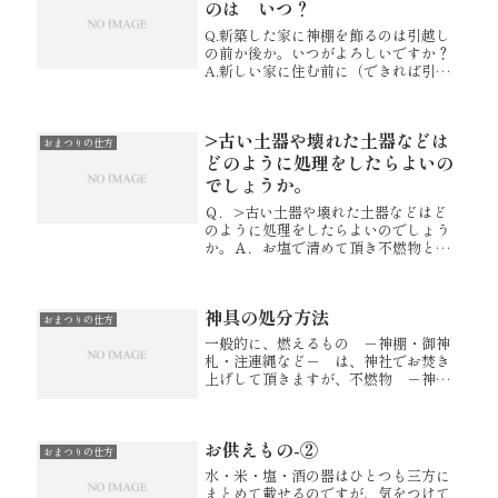
のは いつ？
Q.新築した家に神棚を飾るのは引越し
の前か後か。いつがよろしいですか？
A.新しい家に住む前に（できれば引越
しの荷物を入れる前に）一番先に神棚
をお祀りし、新家をお清めいただいて
から引越しされるのがよろしいでしょ
>古い土器や壊れた土器などは
う。
おまつりの仕方
どのように処理をしたらよいの
でしょうか。
Ｑ．>古い土器や壊れた土器などはど
のように処理をしたらよいのでしょう
か。Ａ．お塩で清めて頂き不燃物とし
て処理していただきましたら良いと存
じます。【初めての神棚 ～まつり方・
選び方～ 】神棚 神祭具 伊勢 宮忠
神具の処分方法
おまつりの仕方
一般的に、燃えるもの －神棚・御神
札・注連縄など－ は、神社でお焚き
上げして頂きますが、不燃物 －神
鏡・榊立てなど神具類－ の処分につ
いてはどうでしょう。神社さんに預か
っていただくのは少々難しい場合もあ
お供えもの-②
ろうかというものです。まず、今まで
おまつりの仕方
使わ...
水・米・塩・酒の器はひとつも三方に
まとめて載せるのですが、気をつけて