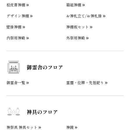
桧皮葺神棚
箱組神棚
デザイン神棚
お神札立て/お神札掛
壁掛神棚
神棚板セット
内祭用神殿
外祭用神殿
御霊舎のフロア
御霊舎一覧
霊璽・位牌・先祖祀り
神具のフロア
神祭具 神具セット
神鏡