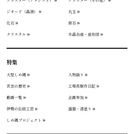
クラスター（アメジスト）
クラスター（その他）
ジオード（晶洞）
丸玉
化石
原石
クリスタル
水晶台座・座布団
特集
大型しめ縄
人物語り
宮忠の歴史
工場長制作日記
動画一覧
企画参加
伊勢の伝統工芸
盛器・漆塗り
しめ縄プロジェクト