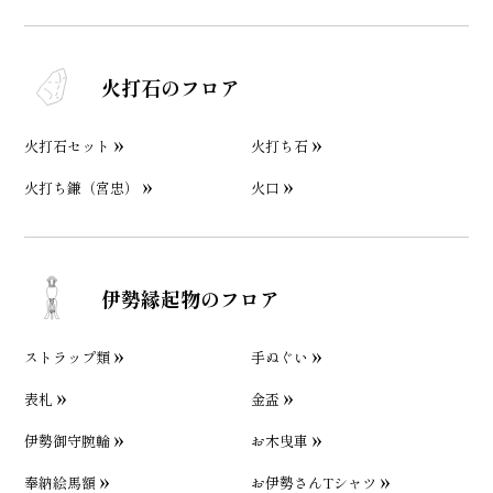
火打石のフロア
火打石セット
火打ち石
火打ち鎌（宮忠）
火口
伊勢縁起物のフロア
ストラップ類
手ぬぐい
表札
金盃
伊勢御守腕輪
お木曳車
奉納絵馬額
お伊勢さんTシャツ