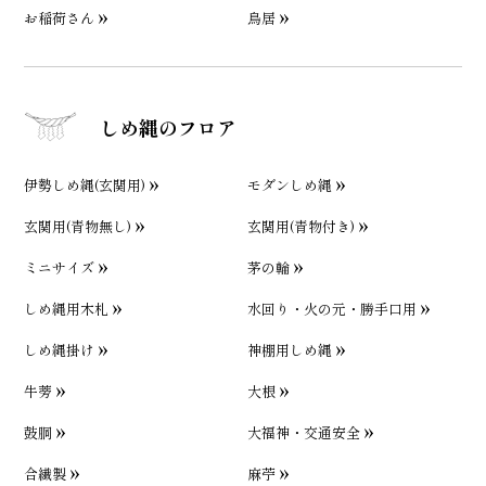
お稲荷さん
鳥居
しめ縄のフロア
伊勢しめ縄(玄関用)
モダンしめ縄
玄関用(青物無し)
玄関用(青物付き)
ミニサイズ
茅の輪
しめ縄用木札
水回り・火の元・勝手口用
しめ縄掛け
神棚用しめ縄
牛蒡
大根
鼓胴
大福神・交通安全
合繊製
麻苧