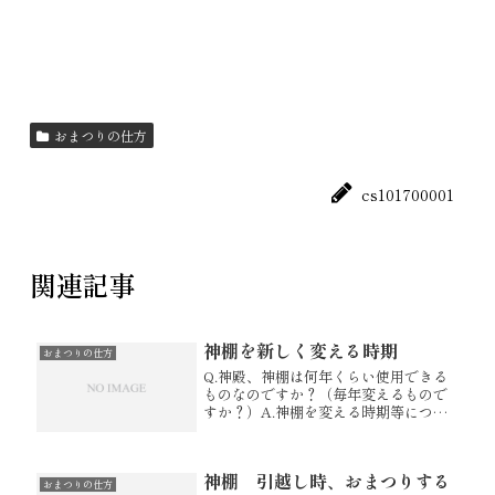
おまつりの仕方
cs101700001
関連記事
神棚を新しく変える時期
おまつりの仕方
Q.神殿、神棚は何年くらい使用できる
ものなのですか？（毎年変えるもので
すか？）A.神棚を変える時期等につき
まして、特に決まりはございませんの
で、お客様で決めて頂いてはいかがで
しょうか。人によっては毎年変えられ
神棚 引越し時、おまつりする
ることもあります。
おまつりの仕方