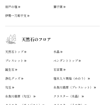
岩戸の塩
獅子頭
伊勢一刀彫干支
天然石のフロア
天然石トップ
水晶
ブレスレット
ペンダントトップ
誕生石
石言葉
浄化グッズ
塩水入り瑪瑙（めのう）
勾玉
糸魚川翡翠（ブレスレット）
糸魚川翡翠（勾玉）
クラスター（水晶）