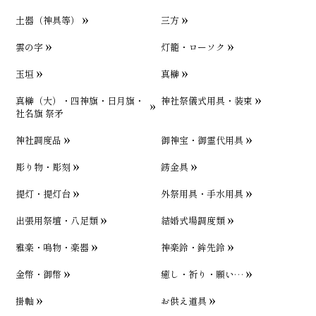
土器（神具等）
三方
雲の字
灯籠・ローソク
玉垣
真榊
真榊（大）・四神旗・日月旗・
神社祭儀式用具・装束
社名旗 祭矛
神社調度品
御神宝・御霊代用具
彫り物・彫刻
錺金具
提灯・提灯台
外祭用具・手水用具
出張用祭壇・八足類
結婚式場調度類
雅楽・鳴物・楽器
神楽鈴・鉾先鈴
金幣・御幣
癒し・祈り・願い…
掛軸
お供え道具