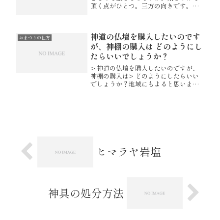
頂く点がひとつ。三方の向きです。三
方は折敷（お供え物を載せるお盆のよ
うな部分）と胴といわれる台で構成さ
れます。折敷の側面にひとつ、綴じ目
神道の仏壇を購入したいのです
のついた面があります。綴じ目が皆様
おまつりの仕方
か...
が、神棚の購入は どのようにし
たらいいでしょうか？
> 神道の仏壇を購入したいのですが、
神棚の購入は> どのようにしたらいい
でしょうか？地域にもよると思います
が、50日祭を終えた又50日を過ぎると
「忌明け」と考え、伊勢でも神棚の前
に付けていた白い紙を外したりしま
す。喪に服す期間は当人のお気持...
ヒマラヤ岩塩
神具の処分方法