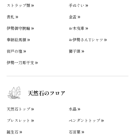
ストラップ類
手ぬぐい
表札
金盃
伊勢御守腕輪
お木曳車
奉納絵馬額
お伊勢さんTシャツ
岩戸の塩
獅子頭
伊勢一刀彫干支
天然石のフロア
天然石トップ
水晶
ブレスレット
ペンダントトップ
誕生石
石言葉