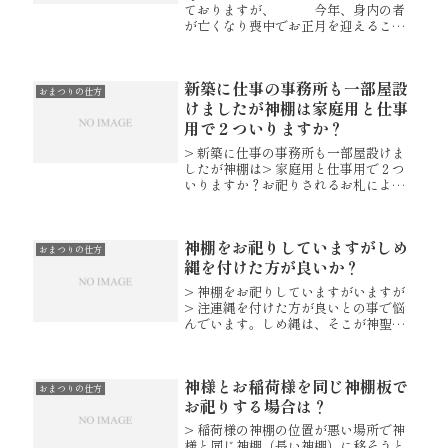
ておりますが、 今年、身内の者
が亡くなり喪中でお正月を迎えること
となります。 しめ縄は飾らない
ものですか。 また、神棚を現在
白布で覆っていますがいつまで覆うも
新築に仕事の事務所も一部屋設
のですか。 Ａ．一般的に喪中の
おまつりの仕方
方...
けましたが神棚は家庭用と仕事
用で２ついりますか？
> 新築に仕事の事務所も一部屋設けま
したが神棚は> 家庭用と仕事用で２つ
いりますか？お祀りされるお札によっ
てお決め頂けましたらと存じます。お
稲荷様のお札をお受けいただくようで
したら家庭用の神棚とは別にご用意い
神棚をお祀りしていますがしめ
ただく方が良いかと存じます。お祀...
おまつりの仕方
縄を付けた方が良いか？
> 神棚をお祀りしていますがいますが
> 注連縄を付けた方が良いとの事で悩
んでいます。しめ縄は、そこが神聖な
場所であることを示すものと言われて
おります。取付けが可能なようでした
らお飾りいただければと存じます。>
神様とお稲荷様を同じ神棚板で
我が家の神棚は壁面に直接設置す...
おまつりの仕方
お祀りする場合は？
> 稲荷様の神棚の位置が悪い場所で神
様と同じ神棚（長い神棚）に移そうと