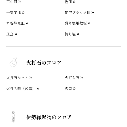
三柑皿
色皿
一文字皿
梵字ブラック皿
九谷焼豆皿
盛り塩用敷板
皿立
持ち塩
火打石のフロア
火打石セット
火打ち石
火打ち鎌（宮忠）
火口
伊勢縁起物のフロア