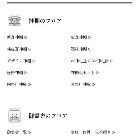
神棚のフロア
茅葺神棚
板葺神棚
桧皮葺神棚
箱組神棚
デザイン神棚
お神札立て/お神札掛
壁掛神棚
神棚板セット
内祭用神殿
外祭用神殿
御霊舎のフロア
御霊舎一覧
霊璽・位牌・先祖祀り