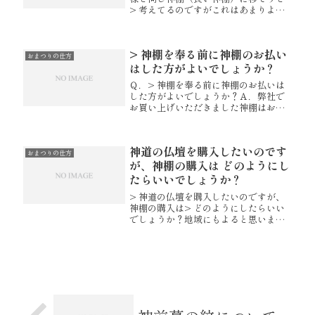
> 考えてるのですがこれはあまりよく
ないとか注意点など詳しくないので>
可能であればアイデア等あれば教えて
いただきたいです？一般には、一つの
> 神棚を奉る前に神棚のお払い
神棚に一つの神棚板とされており...
おまつりの仕方
はした方がよいでしょうか？
Ｑ．> 神棚を奉る前に神棚のお払いは
した方がよいでしょうか？Ａ．弊社で
お買い上げいただきました神棚はお祓
いはすんでおりますが神主さんにお願
いされるとより一層丁寧でよいかと存
じます。【初めての神棚～まつり方・
神道の仏壇を購入したいのです
選びかた～】 神棚 神祭具 伊勢 ...
おまつりの仕方
が、神棚の購入は どのようにし
たらいいでしょうか？
> 神道の仏壇を購入したいのですが、
神棚の購入は> どのようにしたらいい
でしょうか？地域にもよると思います
が、50日祭を終えた又50日を過ぎると
「忌明け」と考え、伊勢でも神棚の前
に付けていた白い紙を外したりしま
す。喪に服す期間は当人のお気持...