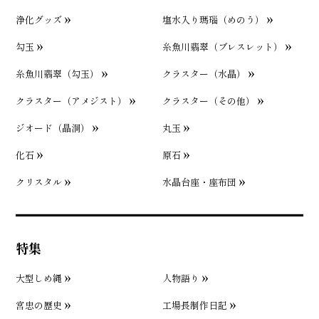
浄化グッズ
塩水入り瑪瑙（めのう）
勾玉
糸魚川翡翠（ブレスレット）
糸魚川翡翠（勾玉）
クラスター（水晶）
クラスター（アメジスト）
クラスター（その他）
ジオード（晶洞）
丸玉
化石
原石
クリスタル
水晶台座・座布団
特集
大型しめ縄
人物語り
宮忠の歴史
工場長制作日記