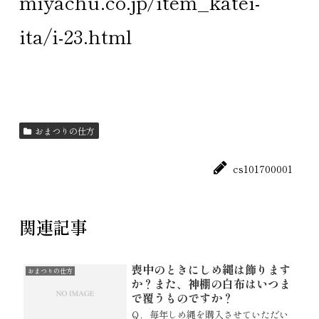
miyachu.co.jp/item_katei-
ita/i-23.html
おまつりの仕方
cs101700001
関連記事
喪中のときにしめ縄は飾ります
おまつりの仕方
か？また、神棚の白布はいつま
で覆うものですか？
Ｑ．毎年しめ縄を購入させていただい