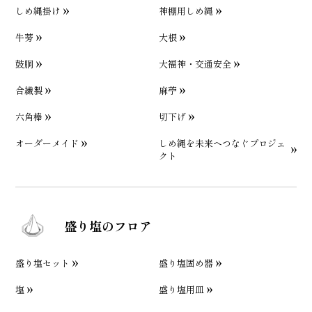
しめ縄掛け
神棚用しめ縄
牛蒡
大根
鼓胴
大福神・交通安全
合繊製
麻苧
六角棒
切下げ
オーダーメイド
しめ縄を未来へつなぐプロジェ
クト
盛り塩のフロア
盛り塩セット
盛り塩固め器
塩
盛り塩用皿