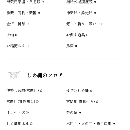
出張用祭壇・八足類
結婚式場調度類
雅楽・鳴物・楽器
神楽鈴・鉾先鈴
金幣・御幣
癒し・祈り・願い…
掛軸
お供え道具
お稲荷さん
鳥居
しめ縄のフロア
伊勢しめ縄(玄関用)
モダンしめ縄
玄関用(青物無し)
玄関用(青物付き)
ミニサイズ
茅の輪
しめ縄用木札
水回り・火の元・勝手口用