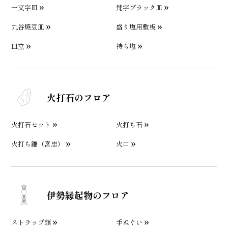
一文字皿
梵字ブラック皿
九谷焼豆皿
盛り塩用敷板
皿立
持ち塩
火打石のフロア
火打石セット
火打ち石
火打ち鎌（宮忠）
火口
伊勢縁起物のフロア
ストラップ類
手ぬぐい