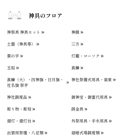
神具のフロア
神祭具 神具セット
神鏡
土器（神具等）
三方
雲の字
灯籠・ローソク
玉垣
真榊
真榊（大）・四神旗・日月旗・
神社祭儀式用具・装束
社名旗 祭矛
神社調度品
御神宝・御霊代用具
彫り物・彫刻
錺金具
提灯・提灯台
外祭用具・手水用具
出張用祭壇・八足類
結婚式場調度類