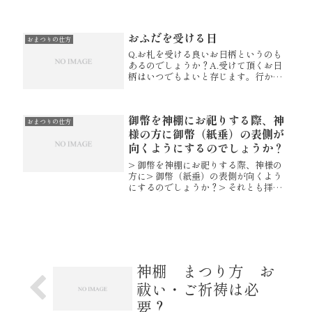
のでしょうか？特にそういった決まり
は聞いたことはありません。店舗内で
神棚をお祀り頂いているお店もござい
おふだを受ける日
ます。お祀りいただく気持ちが一...
おまつりの仕方
Q.お札を受ける良いお日柄というのも
あるのでしょうか？A.受けて頂くお日
柄はいつでもよいと存じます。行かれ
た日が吉日でございます。
御幣を神棚にお祀りする際、神
おまつりの仕方
様の方に御幣（紙垂）の表側が
向くようにするのでしょうか？
> 御幣を神棚にお祀りする際、神様の
方に> 御幣（紙垂）の表側が向くよう
にするのでしょうか？> それとも拝礼
をする人間の方に> 御幣（紙垂）の表
側が向くようにするのでしょうか？
一般的には、御幣（紙垂）の表側が拝
礼をする人の方へ向くように置...
神棚 まつり方 お
祓い・ご祈祷は必
要？