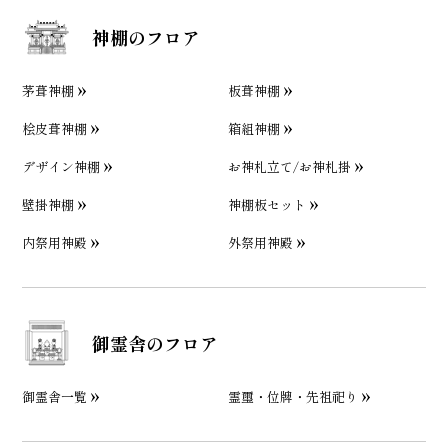
神棚のフロア
茅葺神棚
板葺神棚
桧皮葺神棚
箱組神棚
デザイン神棚
お神札立て/お神札掛
壁掛神棚
神棚板セット
内祭用神殿
外祭用神殿
御霊舎のフロア
御霊舎一覧
霊璽・位牌・先祖祀り