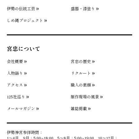
伊勢の伝統工芸
盛器・漆塗り
しめ縄プロジェクト
宮忠について
会社概要
宮忠の歴史
人物語り
リクルート
アクセス
職人の素顔
125社巡り
制作現場の風景
メールマガジン
雑誌掲載
伊勢神宮参拝時間：
1〜4月、9月：5:00~18:00、5〜8月：5:00~19:00、10〜12月：