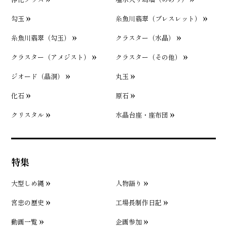
勾玉
糸魚川翡翠（ブレスレット）
糸魚川翡翠（勾玉）
クラスター（水晶）
クラスター（アメジスト）
クラスター（その他）
ジオード（晶洞）
丸玉
化石
原石
クリスタル
水晶台座・座布団
特集
大型しめ縄
人物語り
宮忠の歴史
工場長制作日記
動画一覧
企画参加