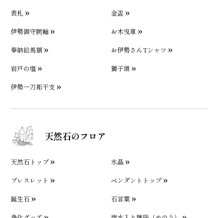
表札
金盃
伊勢御守腕輪
お木曳車
奉納絵馬額
お伊勢さんTシャツ
岩戸の塩
獅子頭
伊勢一刀彫干支
天然石のフロア
天然石トップ
水晶
ブレスレット
ペンダントトップ
誕生石
石言葉
浄化グッズ
塩水入り瑪瑙（めのう）