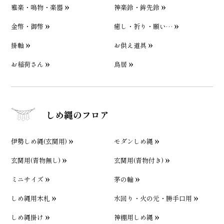
雅楽・鳴物・楽器
神楽鈴・鉾先鈴
金幣・御幣
癒し・祈り・願い…
掛軸
お供え道具
お稲荷さん
鳥居
しめ縄のフロア
伊勢しめ縄(玄関用)
モダンしめ縄
玄関用(青物無し)
玄関用(青物付き)
ミニサイズ
茅の輪
しめ縄用木札
水回り・火の元・勝手口用
しめ縄掛け
神棚用しめ縄