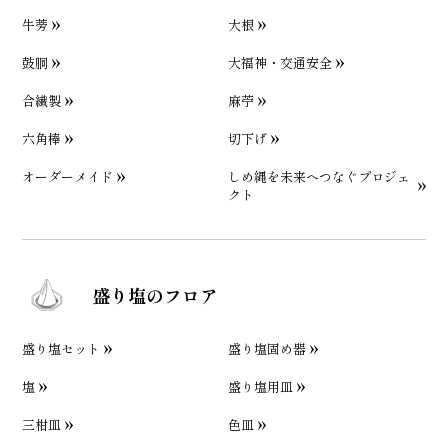
牛蒡
大根
鼓胴
大福神・交通安全
合繊製
麻苧
六角棒
切下げ
オーダーメイド
しめ縄を未来へつなぐプロジェ
クト
盛り塩のフロア
盛り塩セット
盛り塩固め器
塩
盛り塩用皿
三柑皿
色皿