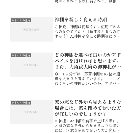
焼きとされるものに含まれる、無釉磁
器（ビスク）製です。お手入れは、水
拭きでしていただけます。ただし水分
をよく吸い込みますので、きれいなお
神棚を新しく変える時期
水をお使いいただき、シミにならない
おまつりの仕方
よ...
Q.神殿、神棚は何年くらい使用できる
ものなのですか？（毎年変えるもので
すか？）A.神棚を変える時期等につき
まして、特に決まりはございませんの
で、お客様で決めて頂いてはいかがで
しょうか。人によっては毎年変えられ
どの神棚を選べば良いのかアド
ることもあります。
おまつりの仕方
バイスを頂ければと思います。
また、大角祓大麻の御神札が入
る神棚は？
Ｑ．1.自分では，茅葺神棚のK7位が適
当な大きさと考えています。 ど
れくらいの神棚がいいのか，アドバイ
スを頂ければと思いま
す。 【K-7 茅葺神棚三社
造普及型】 2.また，K7
家の窓など外から見えるような
だと大角祓大麻が入らないのですが，
おまつりの仕方
我が...
場合には、窓を閉めておいた方
が宜しいのでしょうか？
> 神棚にお神酒や食事を上げる際に、
> 家の窓など外から見えるような場合
には、> 窓を閉めておいた方が宜しい