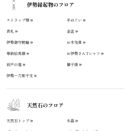
伊勢縁起物のフロア
ストラップ類
手ぬぐい
表札
金盃
伊勢御守腕輪
お木曳車
奉納絵馬額
お伊勢さんTシャツ
岩戸の塩
獅子頭
伊勢一刀彫干支
天然石のフロア
天然石トップ
水晶