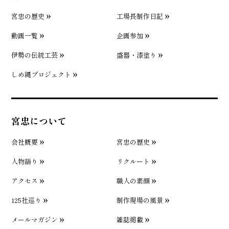
宮忠の歴史
工場長制作日記
動画一覧
企画参加
伊勢の伝統工芸
盛器・漆塗り
しめ縄プロジェクト
宮忠について
会社概要
宮忠の歴史
人物語り
リクルート
アクセス
職人の素顔
125社巡り
制作現場の風景
メールマガジン
雑誌掲載