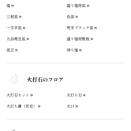
塩
盛り塩用皿
三柑皿
色皿
一文字皿
梵字ブラック皿
九谷焼豆皿
盛り塩用敷板
皿立
持ち塩
火打石のフロア
火打石セット
火打ち石
火打ち鎌（宮忠）
火口