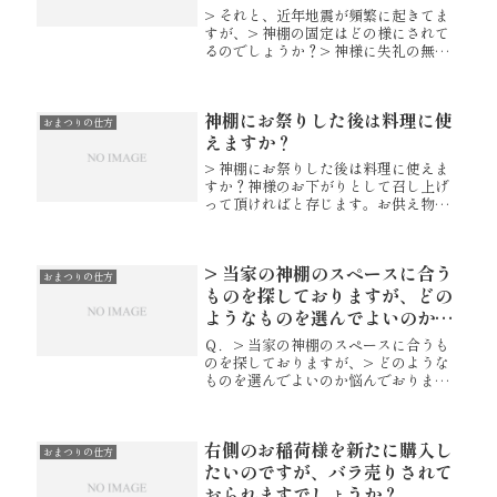
> それと、近年地震が頻繁に起きてま
すが、> 神棚の固定はどの様にされて
るのでしょうか？> 神様に失礼の無い
ように固定する方法がありましたら>
教えていただきたいのですが。神棚や
お供え物の神具などを固定される方
神棚にお祭りした後は料理に使
は、少ないように存じます。固定...
おまつりの仕方
えますか？
> 神棚にお祭りした後は料理に使えま
すか？神様のお下がりとして召し上げ
って頂ければと存じます。お供え物は
朝にお供えいただき、その日の夕方に
お下げ下さいませ。下げていただいた
お供え物は、捨ててしまわずにお料理
> 当家の神棚のスペースに合う
等にお使いいただけます。※但し、お...
おまつりの仕方
ものを探しておりますが、どの
ようなものを選んでよいのか悩
んでおります。
Ｑ．> 当家の神棚のスペースに合うも
のを探しておりますが、> どのような
ものを選んでよいのか悩んでおりま
す。>> 和室の上部に７６０ｘ３６０
ｘ７６０のスペースがあります。> 写
真を添付します。Ａ．まずは神棚の屋
右側のお稲荷様を新たに購入し
根が茅葺か板葺きか桧皮葺きかを...
おまつりの仕方
たいのですが、バラ売りされて
おられますでしょうか？