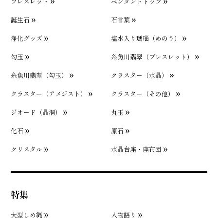
ブレスレット
ペンダントトップ
誕生石
石言葉
浄化グッズ
塩水入り瑪瑙（めのう）
勾玉
糸魚川翡翠（ブレスレット）
糸魚川翡翠（勾玉）
クラスター（水晶）
クラスター（アメジスト）
クラスター（その他）
ジオード（晶洞）
丸玉
化石
原石
クリスタル
水晶台座・座布団
特集
大型しめ縄
人物語り