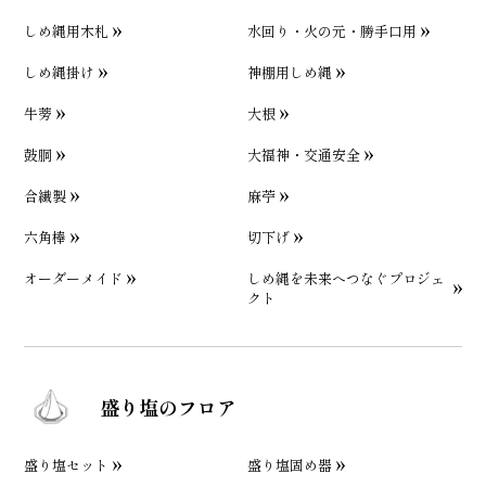
しめ縄用木札
水回り・火の元・勝手口用
しめ縄掛け
神棚用しめ縄
牛蒡
大根
鼓胴
大福神・交通安全
合繊製
麻苧
六角棒
切下げ
オーダーメイド
しめ縄を未来へつなぐプロジェ
クト
盛り塩のフロア
盛り塩セット
盛り塩固め器