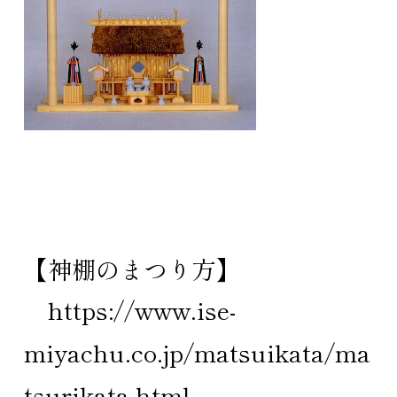
【神棚のまつり方】
https://www.ise-
miyachu.co.jp/matsuikata/ma
tsurikata.html