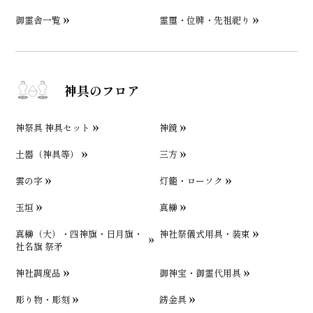
御霊舎一覧
霊璽・位牌・先祖祀り
神具のフロア
神祭具 神具セット
神鏡
土器（神具等）
三方
雲の字
灯籠・ローソク
玉垣
真榊
真榊（大）・四神旗・日月旗・
神社祭儀式用具・装束
社名旗 祭矛
神社調度品
御神宝・御霊代用具
彫り物・彫刻
錺金具