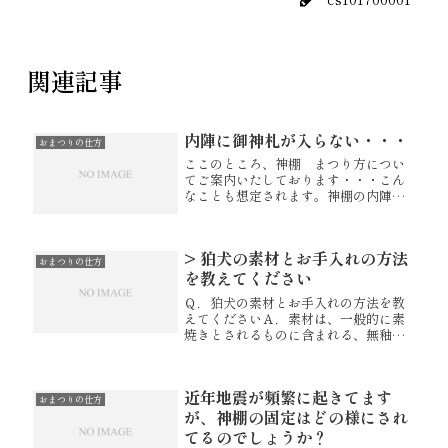
関連記事
内陣に御神札が入らない・・・
おまつりの仕方
ここのところ、神棚 まつり方につい
てご案内いたしております・・・こん
なことも想定されます。神棚の内陣に
対して御神札が大きく、サイズ的に内
陣に入らない。この場合は仕方がない
ので、神棚がのっている棚板に配置し
> 狛犬の素材とお手入れの方法
ます。地方によりますでしょうが、一
おまつりの仕方
般...
を教えてください
Ｑ．狛犬の素材とお手入れの方法を教
えてくださいＡ．素材は、一般的に素
焼きとされるものに含まれる、無釉磁
器（ビスク）製です。お手入れは、水
拭きでしていただけます。ただし水分
をよく吸い込みますので、きれいなお
近年地震が頻繁に起きてます
水をお使いいただき、シミにならない
おまつりの仕方
よ...
が、神棚の固定はどの様にされ
てるのでしょうか？