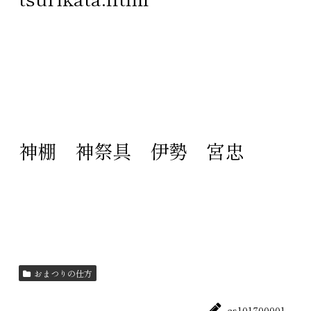
神棚
神祭具
伊勢
宮忠
おまつりの仕方
cs101700001