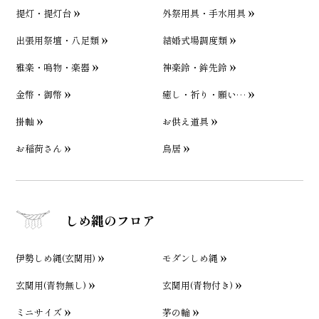
提灯・提灯台
外祭用具・手水用具
出張用祭壇・八足類
結婚式場調度類
雅楽・鳴物・楽器
神楽鈴・鉾先鈴
金幣・御幣
癒し・祈り・願い…
掛軸
お供え道具
お稲荷さん
鳥居
しめ縄のフロア
伊勢しめ縄(玄関用)
モダンしめ縄
玄関用(青物無し)
玄関用(青物付き)
ミニサイズ
茅の輪