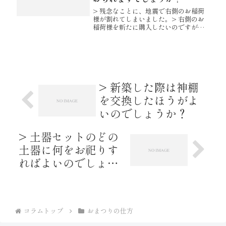
> 残念なことに、地震で右側のお稲荷
様が割れてしまいました。> 右側のお
稲荷様を新たに購入したいのですが、
バラ売りされておられますでしょう
か？ 対での商品ですので、片方のみ
での販売はしておりません。申し訳ご
ざいません。 陶器はロットによって...
> 新築した際は神棚
を交換したほうがよ
いのでしょうか？
> 土器セットのどの
土器に何をお祀りす
ればよいのでしょう
か？
コラムトップ
おまつりの仕方