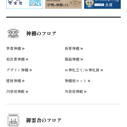
神棚のフロア
茅葺神棚
板葺神棚
桧皮葺神棚
箱組神棚
デザイン神棚
お神札立て/お神札掛
壁掛神棚
神棚板セット
内祭用神殿
外祭用神殿
御霊舎のフロア