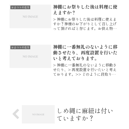
でと伺ったことがございます。誠に恐
神棚にお祭りした後は料理に使
れ入りますが、詳細につきまして...
おまつりの仕方
えますか？
> 神棚にお祭りした後は料理に使えま
すか？神様のお下がりとして召し上げ
って頂ければと存じます。お供え物は
朝にお供えいただき、その日の夕方に
お下げ下さいませ。下げていただいた
お供え物は、捨ててしまわずにお料理
神棚に一番無礼のないように移
等にお使いいただけます。※但し、お...
おまつりの仕方
動させたり、再度設置を行いた
いと考えております。
> 神棚に一番無礼のないように移動さ
せたり、> 再度設置を行いたいと考え
ております。>> どのように段取りを
するべきでしょうか？ 先ず、仮遷座
をする場所を決めます。目高さほどの
場所を選ばれると良いと存じます。神
棚は直接置かず、白紙など敷いた...
しめ縄に麻紐は付い
ていますか？