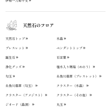
伊勢一刀彫干支
天然石のフロア
天然石トップ
水晶
ブレスレット
ペンダントトップ
誕生石
石言葉
浄化グッズ
塩水入り瑪瑙（めのう）
勾玉
糸魚川翡翠（ブレスレット）
糸魚川翡翠（勾玉）
クラスター（水晶）
クラスター（アメジスト）
クラスター（その他）
ジオード（晶洞）
丸玉