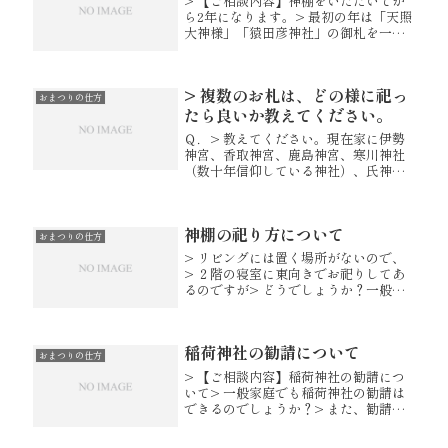
> 【ご相談内容】神棚をいただいてか
ら2年になります。> 最初の年は「天照
大神様」「猿田彦神社」の御札を一社
宮に重ねて入れていま> した。今年は
氏神様のお札も一緒に重ねてと思いま
したが、氏神様のお札が長> く入りま
> 複数のお札は、どの様に祀っ
せん・・名前にかからないよ...
おまつりの仕方
たら良いか教えてください。
Ｑ．> 教えてください。現在家に伊勢
神宮、香取神宮、鹿島神宮、寒川神社
（数十年信仰している神社）、氏神が
あります。> 先週 縁あって、鹿島神
宮、香取神宮にお参りに行き、お札を
頂いてきました。> どの様に祀ったら
神棚の祀り方について
良いか教えてください。Ａ．3社...
おまつりの仕方
> リビングには置く場所がないので、
> ２階の寝室に東向きでお祀りしてあ
るのですが> どうでしょうか？一般的
には家族や人が集まるお部屋が良いと
言われておりますがお祀りいただく気
持ちが一番大事と聞かせていただきま
稲荷神社の勧請について
す。住宅環境に合わせてお祀り頂...
おまつりの仕方
> 【ご相談内容】稲荷神社の勧請につ
いて> 一般家庭でも稲荷神社の勧請は
できるのでしょうか？> また、勧請す
る前の準備等について教えてください
神璽勧請は、一般のご家庭では大式ま