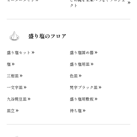
クト
盛り塩のフロア
盛り塩セット
盛り塩固め器
塩
盛り塩用皿
三柑皿
色皿
一文字皿
梵字ブラック皿
九谷焼豆皿
盛り塩用敷板
皿立
持ち塩