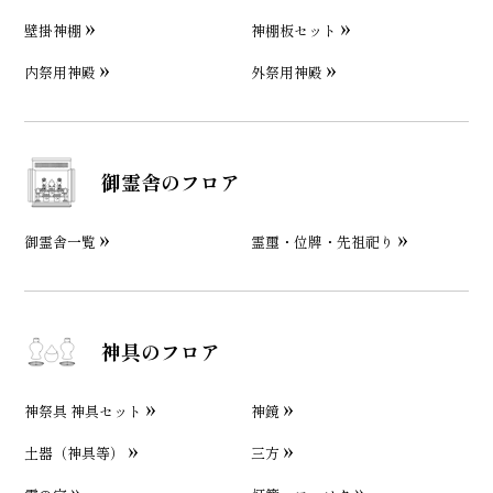
壁掛神棚
神棚板セット
内祭用神殿
外祭用神殿
御霊舎のフロア
御霊舎一覧
霊璽・位牌・先祖祀り
神具のフロア
神祭具 神具セット
神鏡
土器（神具等）
三方