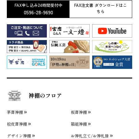
FAX申し込み24時間受付中
FAX注文書 ダウンロードはこ
0596-28-9690
ちら
神棚のフロア
茅葺神棚
板葺神棚
桧皮葺神棚
箱組神棚
デザイン神棚
お神札立て/お神札掛