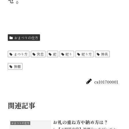
おまつりの仕方
まつり方
宮忠
祀
祀り
祀り方
神具
神棚
cs101700001
関連記事
お札の重ね方や納め方は？
おまつりの仕方