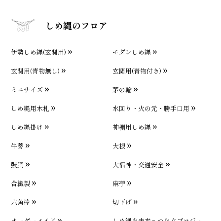
しめ縄のフロア
伊勢しめ縄(玄関用)
モダンしめ縄
玄関用(青物無し)
玄関用(青物付き)
ミニサイズ
茅の輪
しめ縄用木札
水回り・火の元・勝手口用
しめ縄掛け
神棚用しめ縄
牛蒡
大根
鼓胴
大福神・交通安全
合繊製
麻苧
六角棒
切下げ
オーダーメイド
しめ縄を未来へつなぐプロジェ