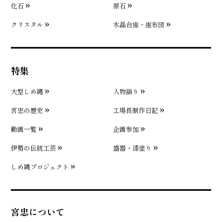
化石
原石
クリスタル
水晶台座・座布団
特集
大型しめ縄
人物語り
宮忠の歴史
工場長制作日記
動画一覧
企画参加
伊勢の伝統工芸
盛器・漆塗り
しめ縄プロジェクト
宮忠について