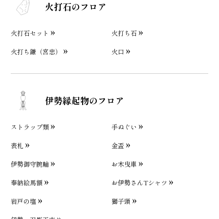
火打石のフロア
火打石セット
火打ち石
火打ち鎌（宮忠）
火口
伊勢縁起物のフロア
ストラップ類
手ぬぐい
表札
金盃
伊勢御守腕輪
お木曳車
奉納絵馬額
お伊勢さんTシャツ
岩戸の塩
獅子頭