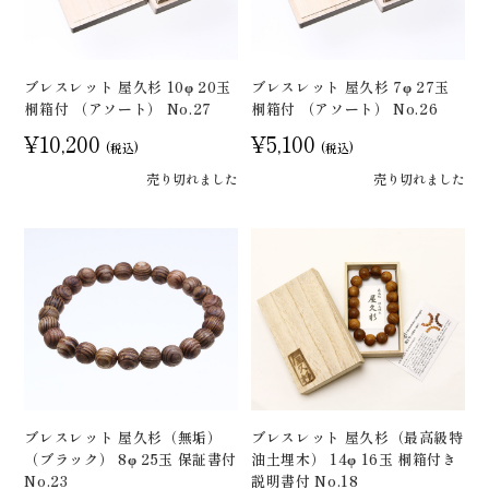
ブレスレット 屋久杉 10φ 20玉
ブレスレット 屋久杉 7φ 27玉
桐箱付 （アソート） No.27
桐箱付 （アソート） No.26
¥10,200
¥5,100
(税込)
(税込)
売り切れました
売り切れました
ブレスレット 屋久杉（無垢）
ブレスレット 屋久杉（最高級特
（ブラック） 8φ 25玉 保証書付
油土埋木） 14φ 16玉 桐箱付き
No.23
説明書付 No.18