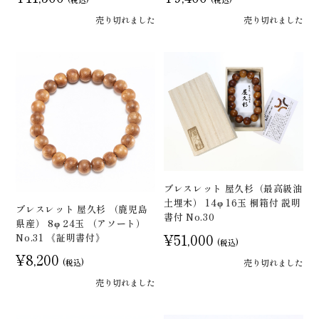
売り切れました
売り切れました
ブレスレット 屋久杉（最高級油
土埋木） 14φ 16玉 桐箱付 説明
ブレスレット 屋久杉 （鹿児島
書付 No.30
県産） 8φ 24玉 （アソート）
¥51,000
No.31 《証明書付》
(税込)
¥8,200
売り切れました
(税込)
売り切れました