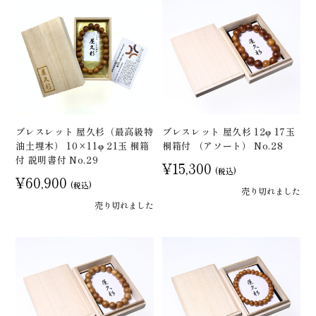
ブレスレット 屋久杉（最高級特
ブレスレット 屋久杉 12φ 17玉
油土埋木） 10×11φ 21玉 桐箱
桐箱付 （アソート） No.28
付 説明書付 No.29
¥15,300
(税込)
¥60,900
(税込)
売り切れました
売り切れました