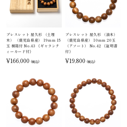
ブレスレット 屋久杉 （土埋
ブレスレット 屋久杉 （油木）
木） （鹿児島県産） 19mm 15
（鹿児島県産） 10mm 20玉
玉 桐箱付 No.43 《ギャランテ
（アソート） No.42 《証明書
ィーカード付》
付》
¥166,000
¥19,800
(税込)
(税込)