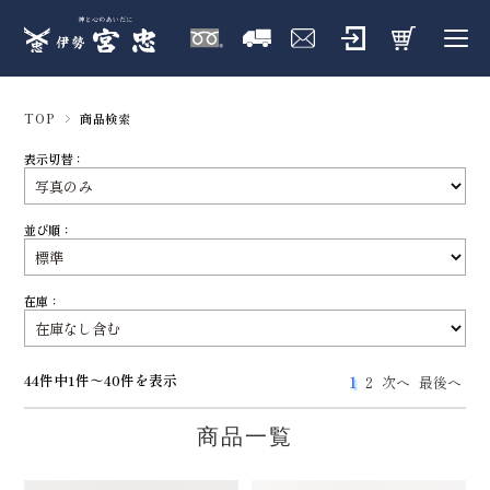
TOP
商品検索
表示切替：
並び順：
在庫：
44件中1件～40件を表示
1
2
次へ
最後へ
商品一覧