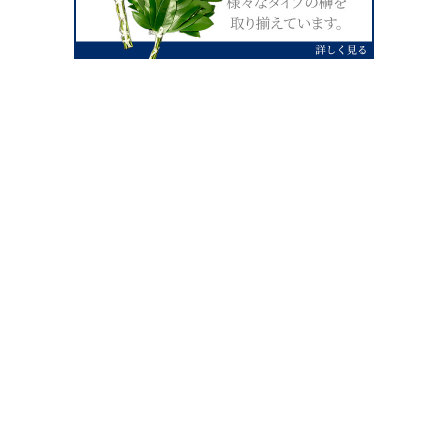
0120-07-4138
【受付】AM9:00～PM4:00（土日祝除
く）
外宮せんぐう館前宮忠本店三重県伊勢市
岡本1丁目2-38
TEL 0596-28-0412（代表）
FAX 0596-28-9690
お店にお越しの際は、住所でカーナビ設定をお願い致します。（電話
番号ですと、本社工場に設定されます。）
FAX申し込み24時間受付中
FAX注文書 ダウンロードはこち
0596-28-9690
ら