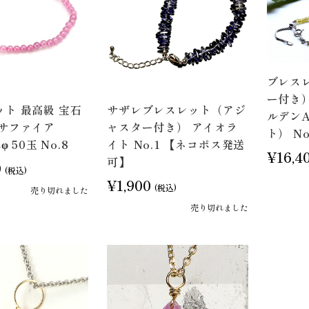
ブレス
ー付き
ト 最高級 宝石
サザレブレスレット（アジ
ルデン
クサファイア
ャスター付き） アイオラ
ト） No
φ 50玉 No.8
イト No.1 【ネコポス発送
¥16,4
可】
0
(税込)
¥1,900
(税込)
売り切れました
売り切れました