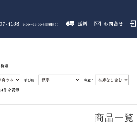
07-4138
送料
お問合せ
（9:00～16:00土日祝除く）
御霊舎
神具
しめ縄
盛り塩
火打石
のフロア
のフロア
のフロア
のフロア
のフロア
品検索
並び順：
在庫：
14件を表示
商品一覧