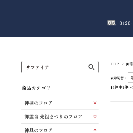
0120-
神棚
のフロア
TOP
商
表示切替：
商品カテゴリ
14件中1件～
神棚のフロア
御霊舎 先祖まつりのフロア
神具のフロア