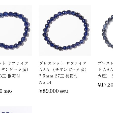
ット サファイア
ブレスレット サファイア
ブレス
モザンビーク産）
AAA （モザンビーク産）
ト AA
23玉 桐箱付
7.5mm 27玉 桐箱付
カ産） 6
No.14
¥17,2
0
¥89,000
(税込)
(税込)