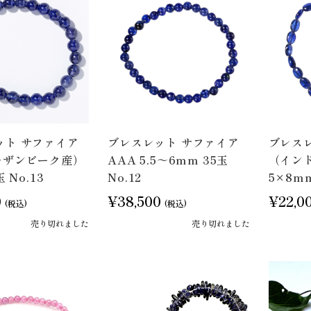
ット サファイア
ブレスレット サファイア
ブレス
モザンビーク産）
AAA 5.5～6mm 35玉
（イン
 No.13
No.12
5×8mm
0
¥38,500
¥22,0
(税込)
(税込)
売り切れました
売り切れました