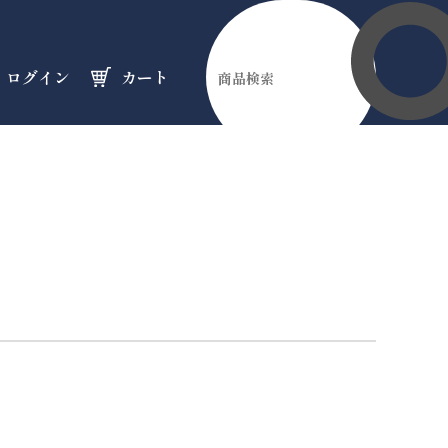
ログイン
カート
伊勢縁起物
天然石
オーダーメイド
のフロア
のフロア
のフロア