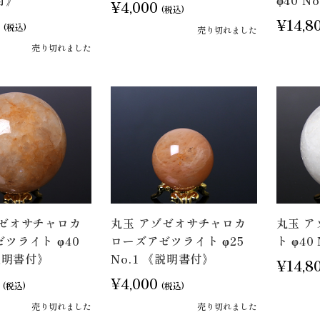
付》
φ40 N
¥4,000
(税込)
¥14,8
(税込)
売り切れました
売り切れました
ゾゼオサチャロカ
丸玉 アゾゼオサチャロカ
丸玉 
ツライト φ40
ローズアゼツライト φ25
ト φ40
《説明書付》
No.1 《説明書付》
¥14,8
¥4,000
(税込)
(税込)
売り切れました
売り切れました