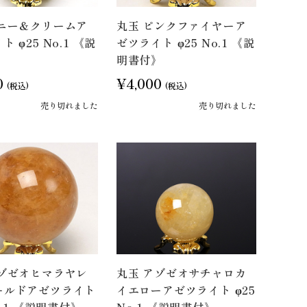
ハニー＆クリームア
丸玉 ピンクファイヤーア
 φ25 No.1 《説
ゼツライト φ25 No.1 《説
》
明書付》
0
¥4,000
(税込)
(税込)
売り切れました
売り切れました
アゾゼオヒマラヤレ
丸玉 アゾゼオサチャロカ
ールドアゼツライト
イエローアゼツライト φ25