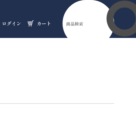
ログイン
カート
伊勢縁起物
天然石
オーダーメイド
のフロア
のフロア
のフロア