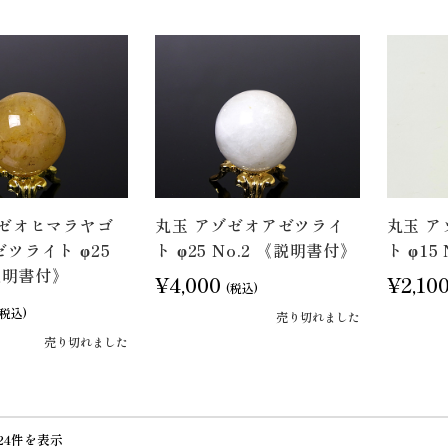
ゾゼオヒマラヤゴ
丸玉 アゾゼオアゼツライ
丸玉 
ツライト φ25
ト φ25 No.2 《説明書付》
ト φ15
《説明書付》
¥4,000
¥2,10
(税込)
(税込)
売り切れました
売り切れました
24件を表示