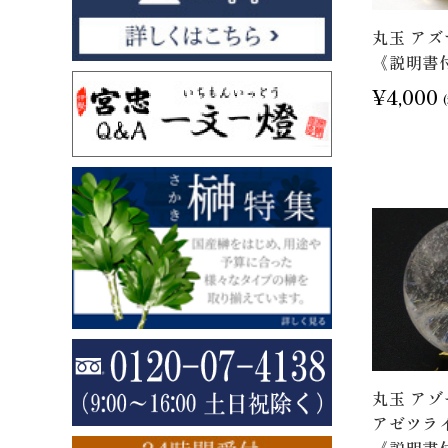
丸玉 アズマ
《説明書
¥4,000
丸玉 ア
アゼツライト