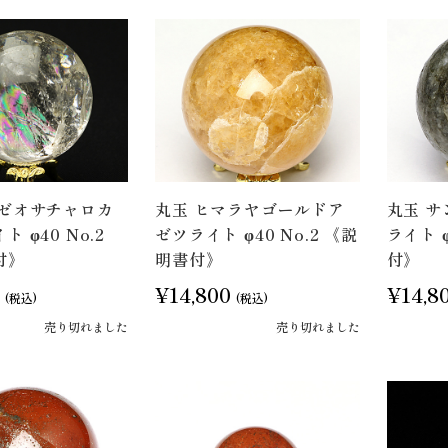
ゾゼオサチャロカ
丸玉 ヒマラヤゴールドア
丸玉 
 φ40 No.2
ゼツライト φ40 No.2 《説
ライト φ
付》
明書付》
付》
¥14,800
¥14,8
(税込)
(税込)
売り切れました
売り切れました