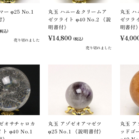
ー φ25 No.1
丸玉 ハニー＆クリームア
丸玉 
付》
ゼツライト φ40 No.2 《説
ゼツライト
明書付》
明書付
(税込)
¥14,800
¥4,00
(税込)
売り切れました
売り切れました
ゾゼオサチャロカ
丸玉 アゾゼオアマゼツ
丸玉 
 φ40 No.1
φ25 No.1 《説明書付》
ッドゴ