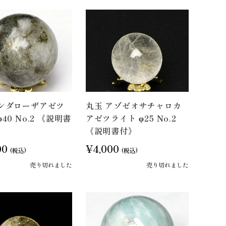
サンダローザアゼツ
丸玉 アゾゼオサチャロカ
40 No.2 《説明書
アゼツライト φ25 No.2
《説明書付》
00
¥4,000
(税込)
(税込)
売り切れました
売り切れました