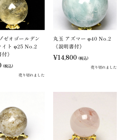
アゾゼオゴールデン
丸玉 アズマー φ40 No.2
ト φ25 No.2
《説明書付》
書付》
¥14,800
(税込)
0
(税込)
売り切れました
売り切れました