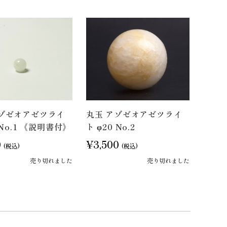
アゾゼオアゼツライ
丸玉 アゾゼオアゼツライ
 No.1 《説明書付》
ト φ20 No.2
0
¥3,500
(税込)
(税込)
売り切れました
売り切れました