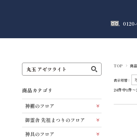
0120-
神棚
のフロア
TOP
商
表示切替：
商品カテゴリ
24件中1件～
神棚のフロア
御霊舎 先祖まつりのフロア
神具のフロア