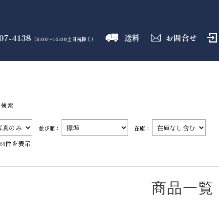
07-4138
送料
お問合せ
（9:00～16:00土日祝除く）
御霊舎
神具
しめ縄
盛り塩
火打石
のフロア
のフロア
のフロア
のフロア
のフロア
品検索
並び順：
在庫：
24件を表示
商品一覧