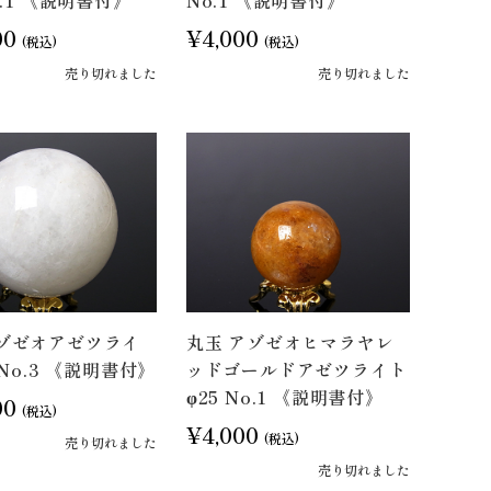
o.1 《説明書付》
No.1 《説明書付》
00
¥4,000
(税込)
(税込)
売り切れました
売り切れました
アゾゼオアゼツライ
丸玉 アゾゼオヒマラヤレ
 No.3 《説明書付》
ッドゴールドアゼツライト
φ25 No.1 《説明書付》
00
(税込)
¥4,000
(税込)
売り切れました
売り切れました