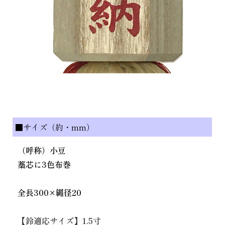
■サイズ（約・mm）
（呼称）小豆
藁芯に3色布巻
全長300×縄径20
【鈴適応サイズ】1.5寸