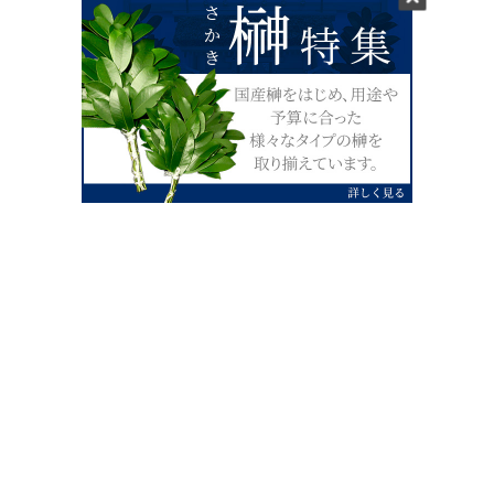
0120-07-4138
【受付】AM9:00～PM4:00（土日祝除
く）
外宮せんぐう館前宮忠本店三重県伊勢市
岡本1丁目2-38
TEL 0596-28-0412（代表）
FAX 0596-28-9690
お店にお越しの際は、住所でカーナビ設定をお願い致します。（電話
番号ですと、本社工場に設定されます。）