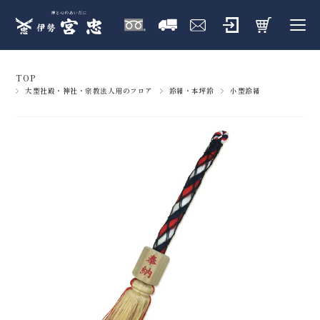
TOP
大型社殿・神社・宗教法人用のフロア
鈴緒・本坪鈴
小型鈴緒