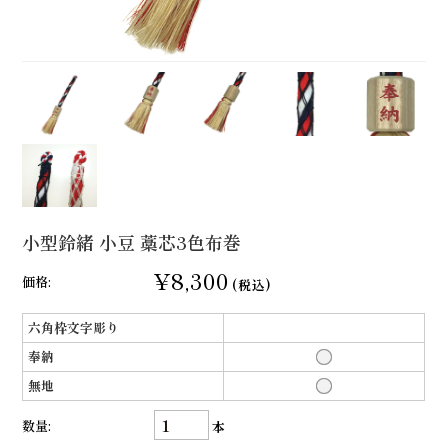
小型鈴緒 小豆 藁芯3色布巻
¥8,300
価格:
(税込)
六角枠文字彫り
奉納
無地
数量:
本