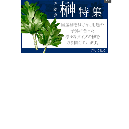
0120-07-4138
【受付】AM9:00～PM4:00（土日祝除
く）
外宮せんぐう館前宮忠本店三重県伊勢市
岡本1丁目2-38
TEL 0596-28-0412（代表）
FAX 0596-28-9690
お店にお越しの際は、住所でカーナビ設定をお願い致します。（電話
番号ですと、本社工場に設定されます。）