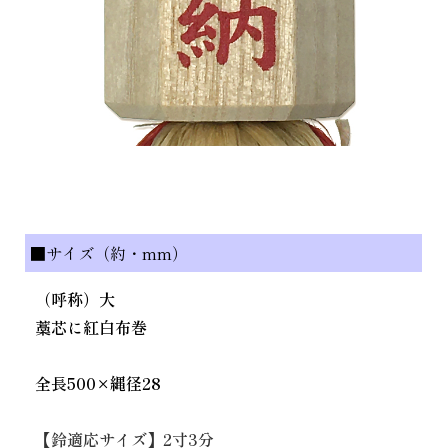
■サイズ（約・mm）
（呼称）大
藁芯に紅白布巻
全長500×縄径28
【鈴適応サイズ】2寸3分