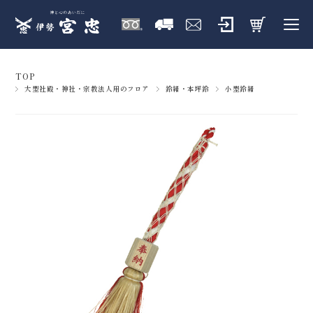
TOP
大型社殿・神社・宗教法人用のフロア
鈴緒・本坪鈴
小型鈴緒