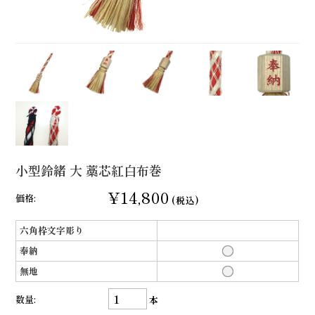
小型鈴緒 大 藁芯紅白布巻
¥14,800
価格:
(税込)
六角枠文字彫り
奉納
無地
数量:
本