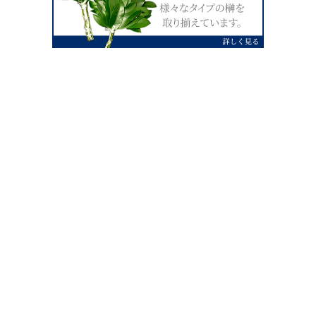
0120-07-4138
【受付】AM9:00～PM4:00（土日祝除
く）
外宮せんぐう館前宮忠本店三重県伊勢市
岡本1丁目2-38
TEL 0596-28-0412（代表）
FAX 0596-28-9690
お店にお越しの際は、住所でカーナビ設定をお願い致します。（電話
番号ですと、本社工場に設定されます。）
FAX申し込み24時間受付中
FAX注文書 ダウンロードはこち
0596-28-9690
ら