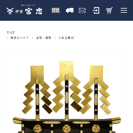
TOP
神具のフロア
金幣・御幣
三本立腰付