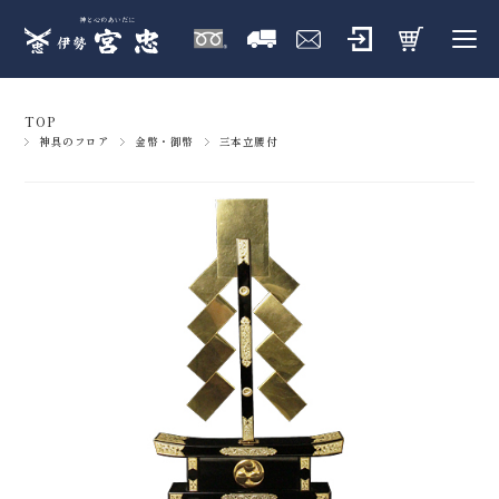
TOP
神具のフロア
金幣・御幣
三本立腰付