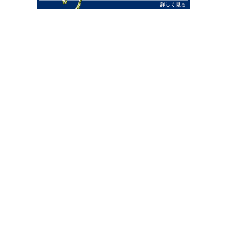
0120-07-4138
【受付】AM9:00～PM4:00（土日祝除
く）
外宮せんぐう館前宮忠本店三重県伊勢市
岡本1丁目2-38
TEL 0596-28-0412（代表）
FAX 0596-28-9690
お店にお越しの際は、住所でカーナビ設定をお願い致します。（電話
番号ですと、本社工場に設定されます。）
FAX申し込み24時間受付中
FAX注文書 ダウンロードはこち
0596-28-9690
ら