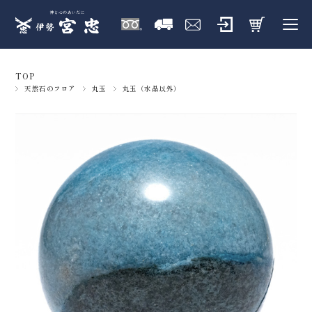
TOP
天然石のフロア
丸玉
丸玉（水晶以外）