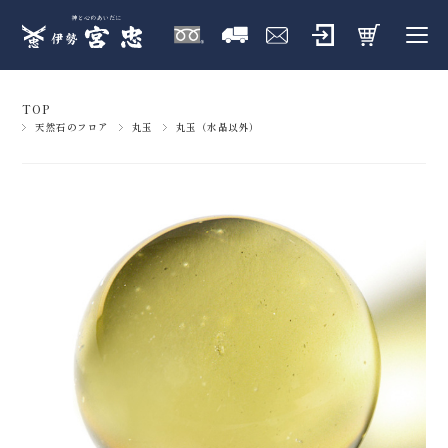
TOP
天然石のフロア
丸玉
丸玉（水晶以外）