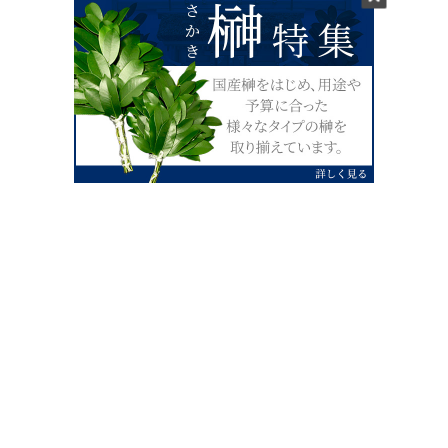
0120-07-4138
【受付】AM9:00～PM4:00（土日祝除
く）
外宮せんぐう館前宮忠本店三重県伊勢市
岡本1丁目2-38
TEL 0596-28-0412（代表）
FAX 0596-28-9690
お店にお越しの際は、住所でカーナビ設定をお願い致します。（電話
番号ですと、本社工場に設定されます。）