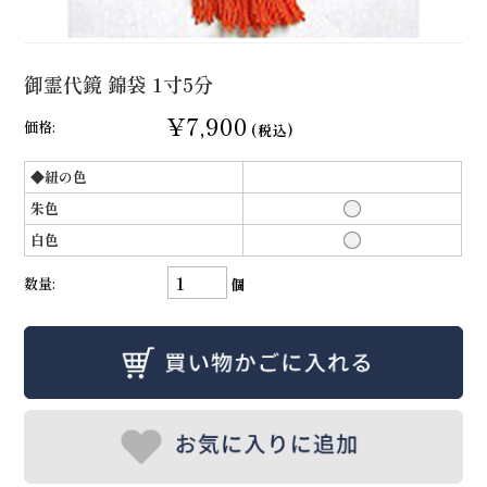
御霊代鏡 錦袋 1寸5分
¥7,900
価格:
(税込)
◆紐の色
朱色
白色
数量:
個