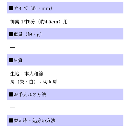
■サイズ（約・mm）
御鏡 1寸5分（約4.5cm）用
■重量（約・g）
—
■材質
生地：本大和錦
房（朱・白）：切り房
■お手入れの方法
—
■替え時・処分の方法