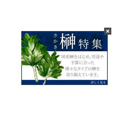
0120-07-4138
【受付】AM9:00～PM4:00（土日祝除
く）
外宮せんぐう館前宮忠本店三重県伊勢市
岡本1丁目2-38