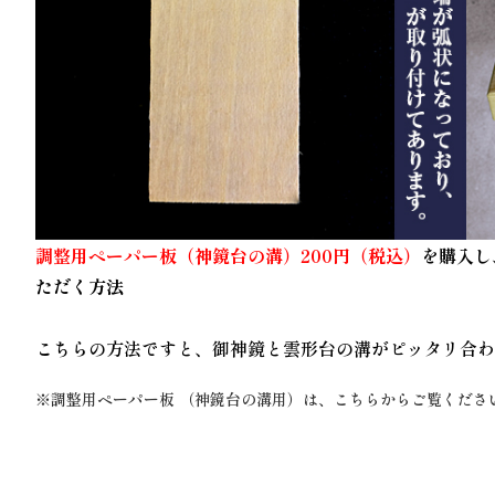
調整用ペーパー板（神鏡台の溝）200円（税込）
を購入し
ただく方法
こちらの方法ですと、御神鏡と雲形台の溝がピッタリ合
※
調整用ペーパー板 （神鏡台の溝用）
は、こちらからご覧くださ