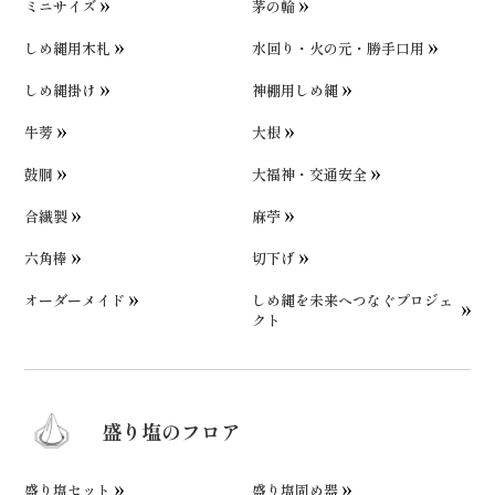
ミニサイズ
茅の輪
しめ縄用木札
水回り・火の元・勝手口用
しめ縄掛け
神棚用しめ縄
牛蒡
大根
鼓胴
大福神・交通安全
合繊製
麻苧
六角棒
切下げ
オーダーメイド
しめ縄を未来へつなぐプロジェ
クト
盛り塩のフロア
盛り塩セット
盛り塩固め器