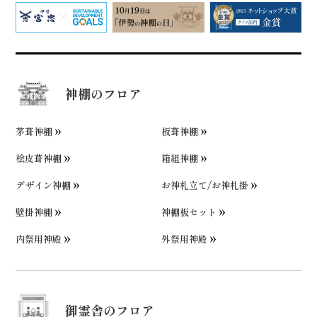
神棚のフロア
茅葺神棚
板葺神棚
桧皮葺神棚
箱組神棚
デザイン神棚
お神札立て/お神札掛
壁掛神棚
神棚板セット
内祭用神殿
外祭用神殿
御霊舎のフロア