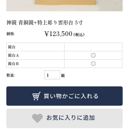
神鏡 青銅鏡+特上彫り雲形台 5寸
¥123,500
価格:
(税込)
鏡台
鏡台Ａ
鏡台Ｂ
数量:
組