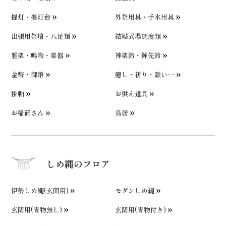
提灯・提灯台
外祭用具・手水用具
出張用祭壇・八足類
結婚式場調度類
雅楽・鳴物・楽器
神楽鈴・鉾先鈴
金幣・御幣
癒し・祈り・願い…
掛軸
お供え道具
お稲荷さん
鳥居
しめ縄のフロア
伊勢しめ縄(玄関用)
モダンしめ縄
玄関用(青物無し)
玄関用(青物付き)