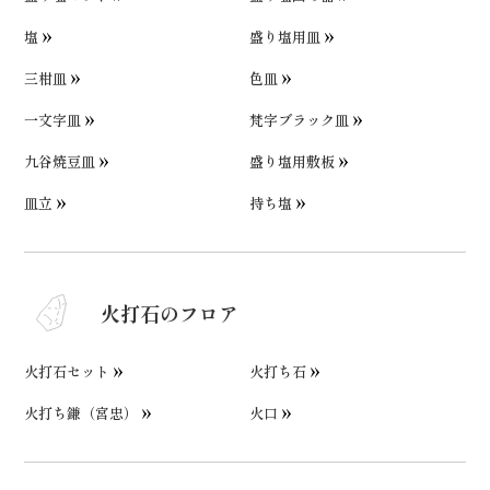
塩
盛り塩用皿
三柑皿
色皿
一文字皿
梵字ブラック皿
九谷焼豆皿
盛り塩用敷板
皿立
持ち塩
火打石のフロア
火打石セット
火打ち石
火打ち鎌（宮忠）
火口