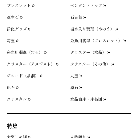
ブレスレット
ペンダントトップ
誕生石
石言葉
浄化グッズ
塩水入り瑪瑙（めのう）
勾玉
糸魚川翡翠（ブレスレット）
糸魚川翡翠（勾玉）
クラスター（水晶）
クラスター（アメジスト）
クラスター（その他）
ジオード（晶洞）
丸玉
化石
原石
クリスタル
水晶台座・座布団
特集
大型しめ縄
人物語り