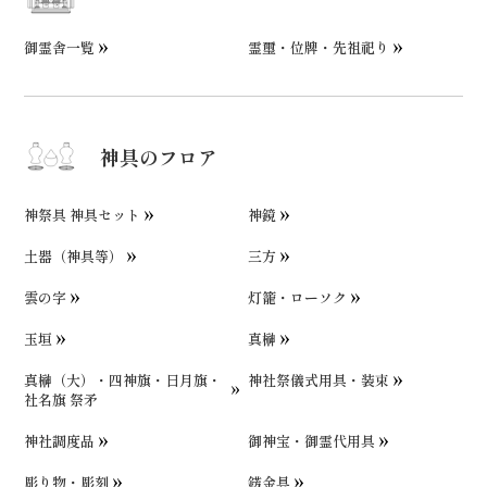
御霊舎一覧
霊璽・位牌・先祖祀り
神具のフロア
神祭具 神具セット
神鏡
土器（神具等）
三方
雲の字
灯籠・ローソク
玉垣
真榊
真榊（大）・四神旗・日月旗・
神社祭儀式用具・装束
社名旗 祭矛
神社調度品
御神宝・御霊代用具
彫り物・彫刻
錺金具