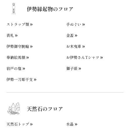
伊勢縁起物のフロア
ストラップ類
手ぬぐい
表札
金盃
伊勢御守腕輪
お木曳車
奉納絵馬額
お伊勢さんTシャツ
岩戸の塩
獅子頭
伊勢一刀彫干支
天然石のフロア
天然石トップ
水晶