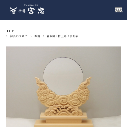
TOP
神具のフロア
神鏡
青銅鏡+特上彫り雲形台