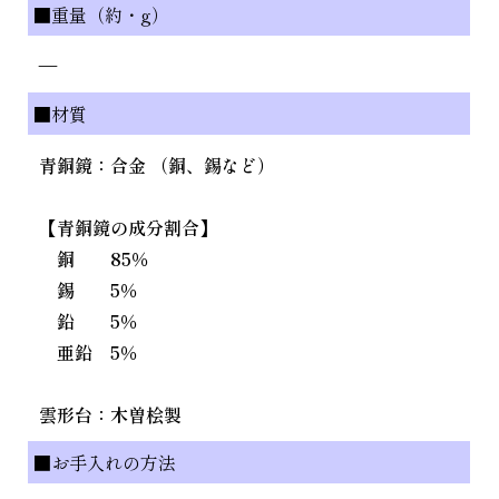
■重量（約・g）
—
■材質
青銅鏡：合金 （銅、錫など）
【青銅鏡の成分割合】
銅 85％
錫 5％
鉛 5％
亜鉛 5％
雲形台：木曽桧製
■お手入れの方法