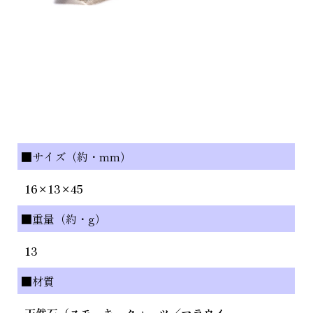
■サイズ（約・mm）
16×13×45
■重量（約・g）
13
■材質
天然石（スモーキークォーツ／マラウイ