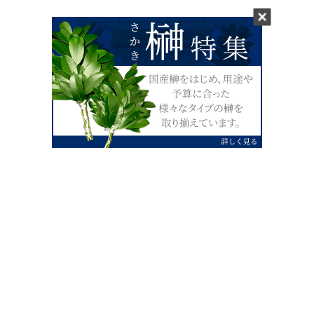
0120-07-4138
【受付】AM9:00～PM4:00（土日祝除
く）
外宮せんぐう館前宮忠本店三重県伊勢市
岡本1丁目2-38
TEL 0596-28-0412（代表）
FAX 0596-28-9690
お店にお越しの際は、住所でカーナビ設定をお願い致します。（電話
番号ですと、本社工場に設定されます。）