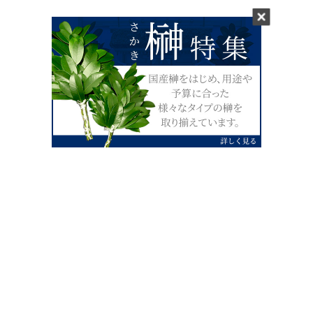
0120-07-4138
【受付】AM9:00～PM4:00（土日祝除
く）
外宮せんぐう館前宮忠本店三重県伊勢市
岡本1丁目2-38
TEL 0596-28-0412（代表）
FAX 0596-28-9690
お店にお越しの際は、住所でカーナビ設定をお願い致します。（電話
番号ですと、本社工場に設定されます。）