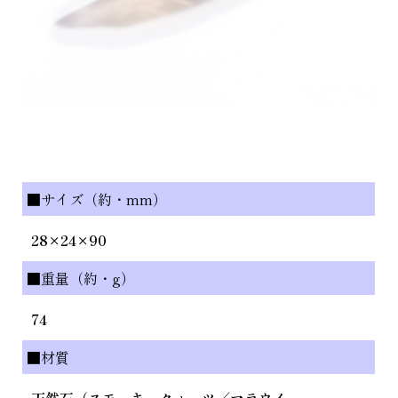
■サイズ（約・mm）
28×24×90
■重量（約・g）
74
■材質
天然石（スモーキークォーツ／マラウイ