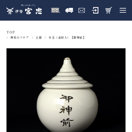
TOP
神具のフロア
土器
水玉（金紋入）【御神前】