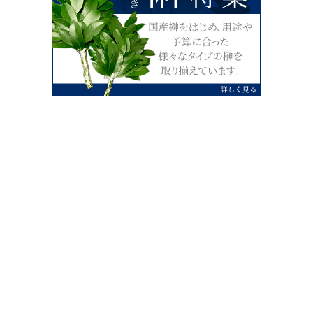
0120-07-4138
【受付】AM9:00～PM4:00（土日祝除
く）
外宮せんぐう館前宮忠本店三重県伊勢市
岡本1丁目2-38
TEL 0596-28-0412（代表）
FAX 0596-28-9690
お店にお越しの際は、住所でカーナビ設定をお願い致します。（電話
番号ですと、本社工場に設定されます。）
FAX申し込み24時間受付中
FAX注文書 ダウンロードはこち
0596-28-9690
ら