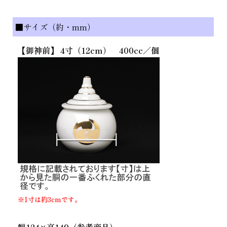
■サイズ（約・mm）
【御神前】 4寸（12cm） 400cc／個
※1寸は約3cmです。
幅124×高149（参考商品）