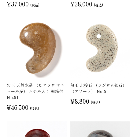
¥37,000
¥28,000
(税込)
(税込)
勾玉 天然水晶 （ヒマラヤ マニ
勾玉 北投石 （ラジウム鉱石）
ハール産） ルチル入り 桐箱付
（アソート） No.5
No.51
¥8,800
(税込)
¥46,500
(税込)