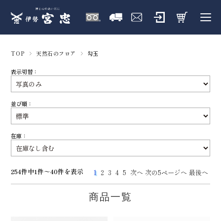
TOP
天然石のフロア
勾玉
表示切替：
並び順：
在庫：
254件中1件～40件を表示
1
2
3
4
5
次へ
次の5ページへ
最後へ
商品一覧