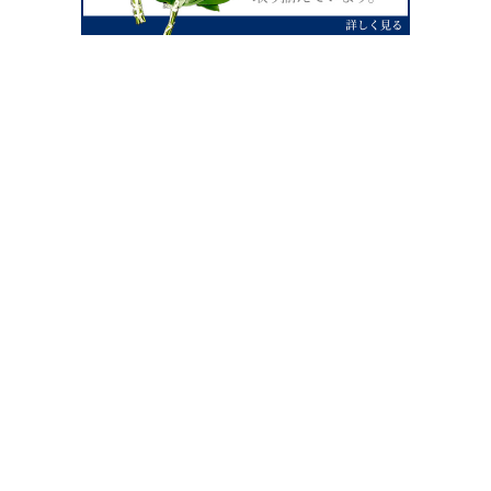
0120-07-4138
【受付】AM9:00～PM4:00（土日祝除
く）
外宮せんぐう館前宮忠本店三重県伊勢市
岡本1丁目2-38
TEL 0596-28-0412（代表）
FAX 0596-28-9690
お店にお越しの際は、住所でカーナビ設定をお願い致します。（電話
番号ですと、本社工場に設定されます。）
FAX申し込み24時間受付中
FAX注文書 ダウンロードはこち
0596-28-9690
ら