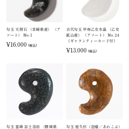
勾玉 天照石 （宮崎県産） （ア
古代勾玉 甲州乙女水晶 （乙女
ソート） No.1
鉱山産） （アソート） No.24
《ギャランティーカード付》
¥16,000
(税込)
¥13,000
(税込)
勾玉 霊峰 富士溶岩 （静岡県
勾玉 屋久杉（泡瘤／あわこぶ）