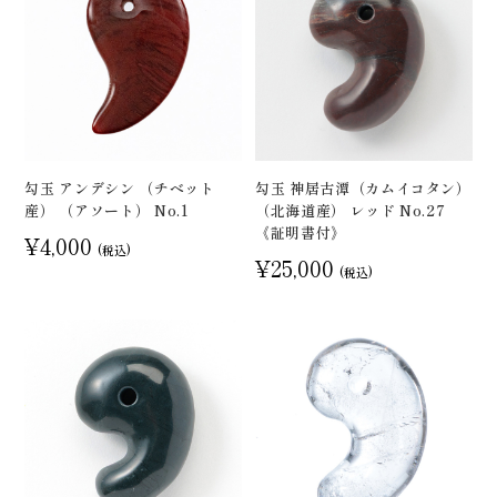
勾玉 アンデシン （チベット
勾玉 神居古潭（カムイコタン）
産） （アソート） No.1
（北海道産） レッド No.27
《証明書付》
¥4,000
(税込)
¥25,000
(税込)