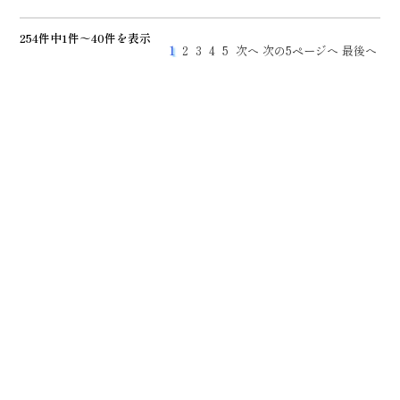
254件中1件～40件を表示
1
2
3
4
5
次へ
次の5ページへ
最後へ