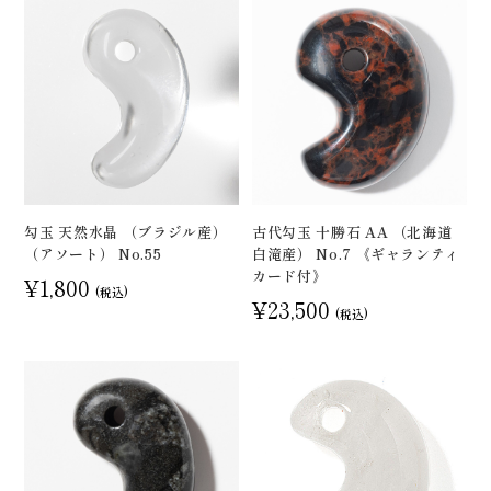
勾玉 天然水晶 （ブラジル産）
古代勾玉 十勝石 AA （北海道
（アソート） No.55
白滝産） No.7 《ギャランティ
カード付》
¥1,800
(税込)
¥23,500
(税込)