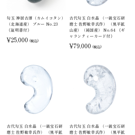
勾玉 神居古潭（カムイコタン）
古代勾玉 白水晶 （一級宝石研
（北海道産） ブルー No.23
磨士 佐野敏幸氏作） （黒平鉱
《証明書付》
山産）（純国産） No.64 《ギ
ャランティーカード付》
¥25,000
(税込)
¥79,000
(税込)
古代勾玉 白水晶 （一級宝石研
古代勾玉 白水晶 （一級宝石研
磨士 佐野敏幸氏作） （黒平鉱
磨士 佐野敏幸氏作） （黒平鉱