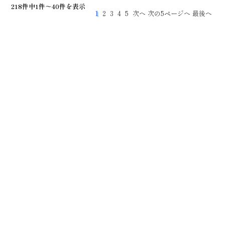
218件中1件～40件を表示
1
2
3
4
5
次へ
次の5ページへ
最後へ