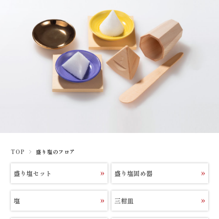
TOP
盛り塩のフロア
盛り塩セット
盛り塩固め器
塩
三柑皿