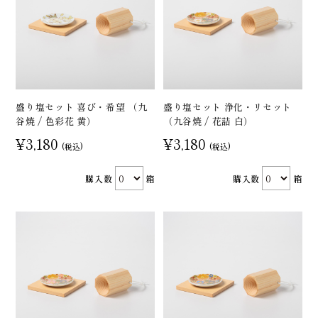
盛り塩セット 喜び・希望 （九
盛り塩セット 浄化・リセット
谷焼 / 色彩花 黄）
（九谷焼 / 花詰 白）
¥3,180
¥3,180
(税込)
(税込)
購入数
箱
購入数
箱