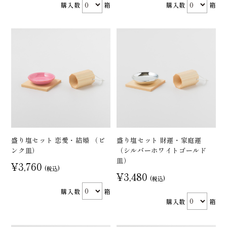
購入数
箱
購入数
箱
盛り塩セット 恋愛・結婚 （ピ
盛り塩セット 財運・家庭運
ンク皿）
（シルバーホワイトゴールド
皿）
¥3,760
(税込)
¥3,480
(税込)
購入数
箱
購入数
箱