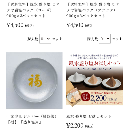
【送料無料】風水 盛り塩 ヒマ
【送料無料】風水 盛り塩 ヒマ
ラヤ岩塩パック（ローズ）
ラヤ岩塩パック（ブラック）
900g×3パックセット
900g×3パックセット
¥4,500
¥4,500
(税込)
(税込)
購入数
セット
購入数
セット
風水 盛り塩 お試しセット
一文字皿 シルバー（純錫製）
【福】 『盛り塩用』
¥2,200
(税込)