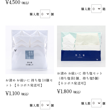
¥4,500
(税込)
購入数
箱
購入数
個
お清め お祓いに 持ち塩セット
（持ち塩袋1個、持ち塩5個）
お清め お祓いに 持ち塩 10個セ
【ネコポス発送可】
ット 【ネコポス発送可】
¥1,800
¥1,100
(税込)
(税込)
購入数
個
購入数
個