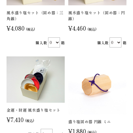
風水盛り塩セット（固め器：三
風水盛り塩セット（固め器：円
角錐）
錐）
¥4,080
¥4,460
(税込)
(税込)
購入数
箱
購入数
箱
金運・財運 風水盛り塩セット
¥7,410
(税込)
盛り塩固め器 円錐 ミニ
¥1,880
(税込)