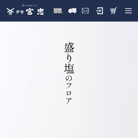
盛り塩
のフロア