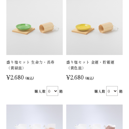
盛り塩セット 生命力・長寿
盛り塩セット 金運・貯蓄運
（黄緑皿）
（黄色皿）
¥2,680
¥2,680
(税込)
(税込)
購入数
箱
購入数
箱