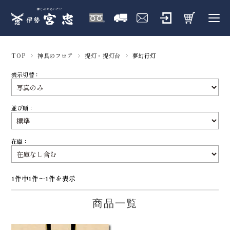
TOP
神具のフロア
提灯・提灯台
夢幻行灯
表示切替：
並び順：
在庫：
1件中1件～1件を表示
商品一覧