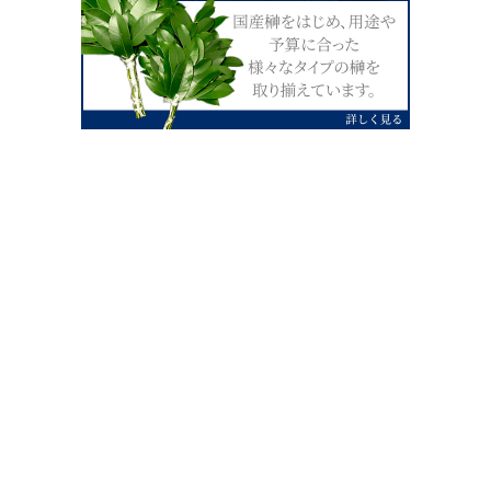
0120-07-4138
【受付】AM9:00～PM4:00（土日祝除
く）
外宮せんぐう館前宮忠本店三重県伊勢市
岡本1丁目2-38
TEL 0596-28-0412（代表）
FAX 0596-28-9690
お店にお越しの際は、住所でカーナビ設定をお願い致します。（電話
番号ですと、本社工場に設定されます。）
FAX申し込み24時間受付中
FAX注文書 ダウンロードはこち
0596-28-9690
ら