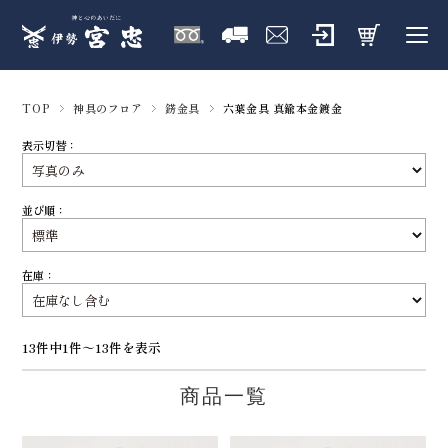
TOP
神具のフロア
錺金具
六葉金具 真鍮本金鍍金
表示切替：
並び順：
在庫：
13件中1件～13件を表示
商品一覧