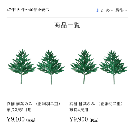
47件中1件～40件を表示
1
2
次へ
最後へ
商品一覧
真榊 榊葉のみ （正絹羽二重）
真榊 榊葉のみ （正絹羽二重）
布長3尺5寸用
布長4尺用
¥9,100
¥9,900
(税込)
(税込)