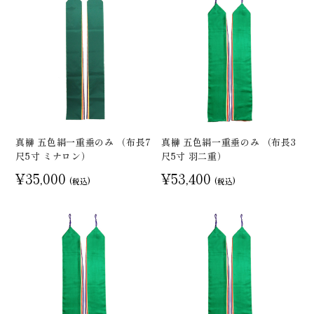
真榊 五色絹一重垂のみ （布長7
真榊 五色絹一重垂のみ （布長3
尺5寸 ミナロン）
尺5寸 羽二重）
¥35,000
¥53,400
(税込)
(税込)