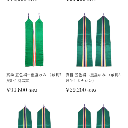
真榊 五色絹一重垂のみ （布長7
真榊 五色絹二重垂のみ （布長3
尺5寸 羽二重）
尺5寸 ミナロン）
¥99,800
¥29,200
(税込)
(税込)