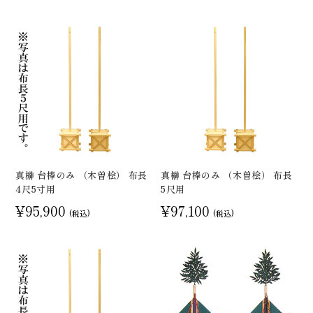
真榊 台棒のみ （木曽桧） 布長
真榊 台棒のみ （木曽桧） 布長
4尺5寸用
5尺用
¥95,900
¥97,100
(税込)
(税込)