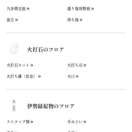
九谷焼豆皿
盛り塩用敷板
皿立
持ち塩
火打石のフロア
火打石セット
火打ち石
火打ち鎌（宮忠）
火口
伊勢縁起物のフロア
ストラップ類
手ぬぐい