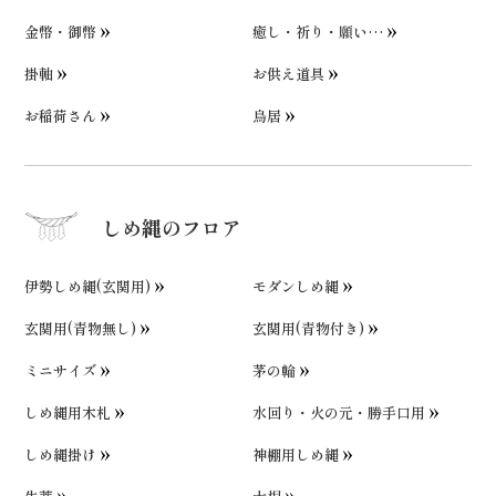
金幣・御幣
癒し・祈り・願い…
掛軸
お供え道具
お稲荷さん
鳥居
しめ縄のフロア
伊勢しめ縄(玄関用)
モダンしめ縄
玄関用(青物無し)
玄関用(青物付き)
ミニサイズ
茅の輪
しめ縄用木札
水回り・火の元・勝手口用
しめ縄掛け
神棚用しめ縄