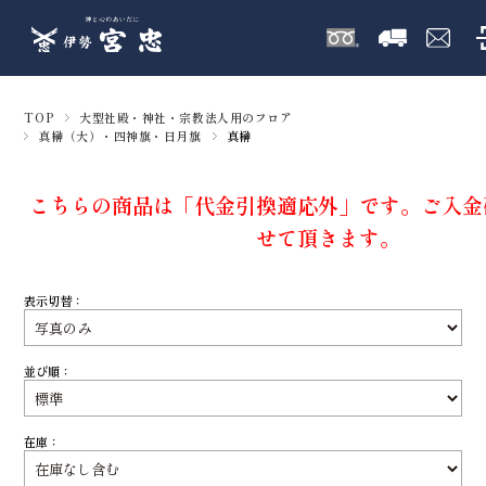
TOP
大型社殿・神社・宗教法人用のフロア
真榊（大）・四神旗・日月旗
真榊
こちらの商品は「代金引換適応外」です。ご入金
せて頂きます。
表示切替：
並び順：
在庫：