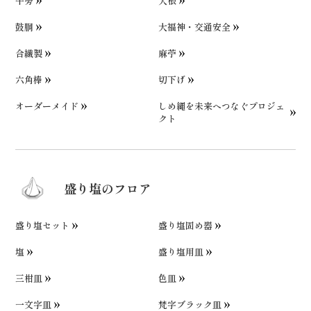
牛蒡
大根
鼓胴
大福神・交通安全
合繊製
麻苧
六角棒
切下げ
オーダーメイド
しめ縄を未来へつなぐプロジェ
クト
盛り塩のフロア
盛り塩セット
盛り塩固め器
塩
盛り塩用皿
三柑皿
色皿
一文字皿
梵字ブラック皿