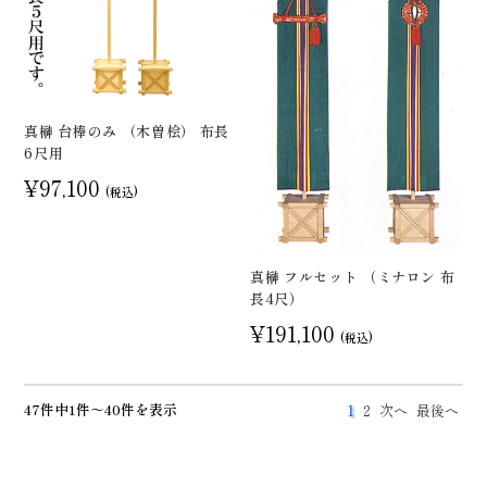
真榊 台棒のみ （木曽桧） 布長
6尺用
¥97,100
(税込)
真榊 フルセット （ミナロン 布
長4尺）
¥191,100
(税込)
47件中1件～40件を表示
1
2
次へ
最後へ