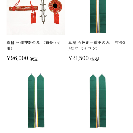
真榊 三種神器のみ （布長6尺
真榊 五色絹一重垂のみ （布長3
用）
尺5寸 ミナロン）
¥96,000
¥21,500
(税込)
(税込)