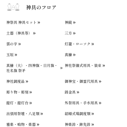
神具のフロア
神祭具 神具セット
神鏡
土器（神具等）
三方
雲の字
灯籠・ローソク
玉垣
真榊
真榊（大）・四神旗・日月旗・
神社祭儀式用具・装束
社名旗 祭矛
神社調度品
御神宝・御霊代用具
彫り物・彫刻
錺金具
提灯・提灯台
外祭用具・手水用具
出張用祭壇・八足類
結婚式場調度類
雅楽・鳴物・楽器
神楽鈴・鉾先鈴