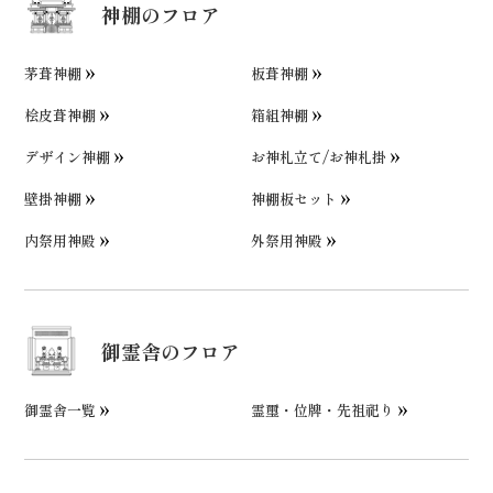
神棚のフロア
茅葺神棚
板葺神棚
桧皮葺神棚
箱組神棚
デザイン神棚
お神札立て/お神札掛
壁掛神棚
神棚板セット
内祭用神殿
外祭用神殿
御霊舎のフロア
御霊舎一覧
霊璽・位牌・先祖祀り