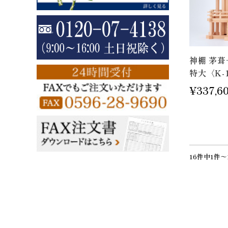
神棚 茅葺
特大〈K-
¥337,6
16件中1件～