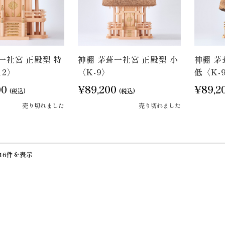
一社宮 正殿型 特
神棚 茅葺一社宮 正殿型 小
神棚 茅
12〉
〈K-9〉
低〈K-9
00
¥89,200
¥89,2
(税込)
(税込)
売り切れました
売り切れました
16件を表示