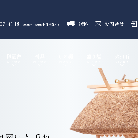
07-4138
送料
お問合せ
（9:00～16:00土日祝除く）
御霊舎
神具
しめ縄
盛り塩
火打石
のフロア
のフロア
のフロア
のフロア
のフロア
何層にも重ね