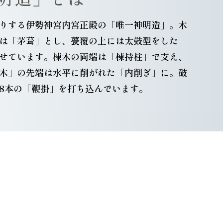
りする伊勢神宮内宮正殿の「唯一神明造」。木
は「茅葺」とし、甍覆の上には太鼓型をした
せています。棟木の両端は「棟持柱」で支え、
木」の先端は水平に削がれた「内削ぎ」に。破
8本の「鞭掛」を打ち込んでいます。