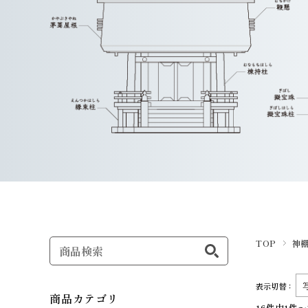
TOP
神
表示切替：
商品カテゴリ
16件中1件～