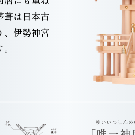
茅葺は日本古
り、伊勢神宮
す。
ゆいいつしんめ
「
唯一神