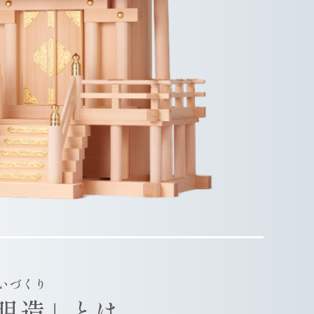
いづくり
明造
」とは