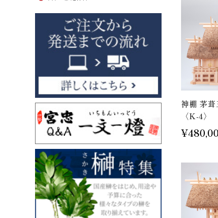
神棚 茅葺
〈K-4〉
¥480,0