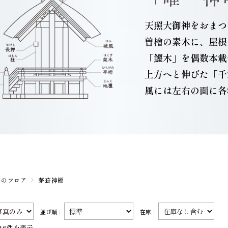
天照大御神をおまつ
曽檜の素木に、屋根
「鰹木」を偶数本載
上方へと伸びた「千
風には左右の面に各
棚のフロア
茅葺神棚
並び順：
在庫：
16件を表示