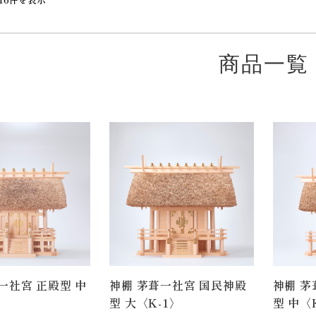
商品一覧
一社宮 正殿型 中
神棚 茅葺一社宮 国民神殿
神棚 茅
型 大〈K-1〉
型 中〈