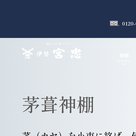
0120-
神棚
のフロア
茅葺神棚
茅（カヤ）を小束に絡げ、