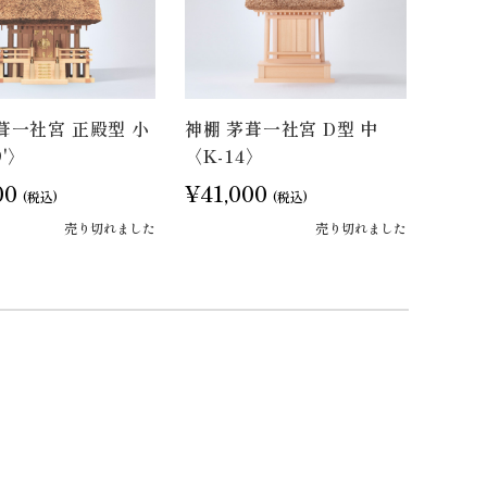
葺一社宮 正殿型 小
神棚 茅葺一社宮 D型 中
'〉
〈K-14〉
00
¥41,000
(税込)
(税込)
売り切れました
売り切れました