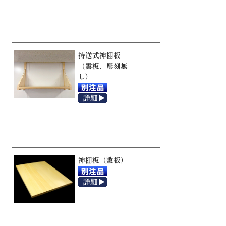
持送式神棚板
（雲板、彫刻無
し）
神棚板（敷板）