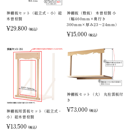
神棚板セット（組立式・小）総
神棚板（敷板） 木曽桧製 小
木曽桧製
（幅460mm×奥行き
300mm×厚み23～24mm）
¥29,800
(税込)
¥15,000
(税込)
神棚板セット（大） 丸柱雲板付
き
¥73,000
(税込)
神棚板用雲板セット（組立式・
小）総木曽桧製
¥13,500
(税込)