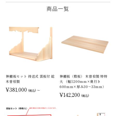
商品一覧
神棚板セット 持送式 雲板付 総
神棚板（敷板） 木曽桧製 特特
木曽桧製
大 （幅1200mm×奥行き
600mm×厚み30～33mm）
¥381,000
～
(税込)
¥142,200
(税込)