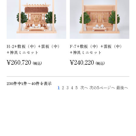
H-2+敷板（中）+雲板（中）
F-7+敷板（中）+雲板（中）
+神具ミニセット
+神具ミニセット
¥260,720
¥240,220
(税込)
(税込)
230件中1件～40件を表示
1
2
3
4
5
次へ
次の5ページへ
最後へ