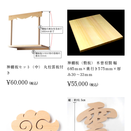
神棚板（敷板） 木曽桧製 幅
神棚板セット（中） 丸柱雲板付
685mm×奥行き575mm×厚
き
み30～33mm
¥60,000
¥55,000
(税込)
(税込)