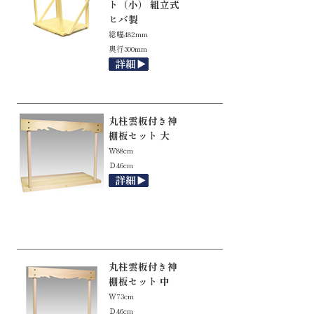
ト（小） 組立式
ヒバ製
総幅482mm
奥行300mm
丸柱雲板付き神
棚板セット 大
Ｗ88cm
Ｄ46cm
丸柱雲板付き神
棚板セット 中
Ｗ73cm
Ｄ46cm