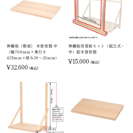
神棚板（敷板） 木曽桧製 中
神棚板用雲板セット（組立式・
（幅700mm×奥行き
中）総木曽桧製
415mm×厚み30～33mm）
¥15,000
(税込)
¥32,600
(税込)