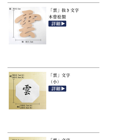
「雲」抜き文字
木曽桧製
「雲」文字
（小）