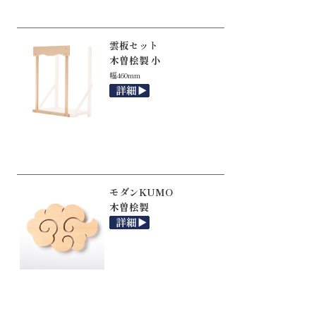
雲板セット
木曽桧製 小
幅460mm
モダンKUMO
木曽桧製