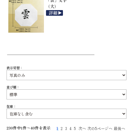
「雲」文字
（大）
表示切替：
並び順：
在庫：
230件中1件～40件を表示
1
2
3
4
5
次へ
次の5ページへ
最後へ