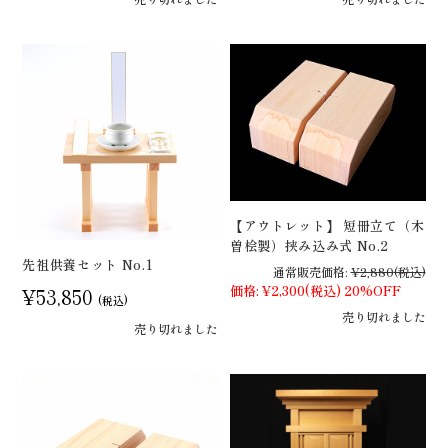
【アウトレット】 短冊立て（木
曽桧製）挟み込み式 No.2
先祖供養セット No.1
通常販売価格:
¥2,880
(税込)
価格:
¥2,300
(税込)
20%OFF
¥53,850
(税込)
売り切れました
売り切れました