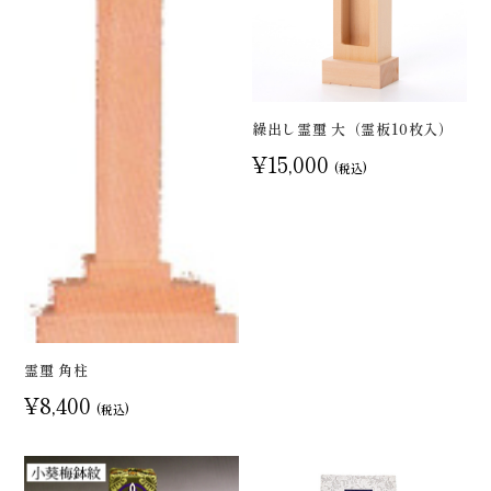
繰出し霊璽 大（霊板10枚入）
¥15,000
(税込)
霊璽 角柱
¥8,400
(税込)