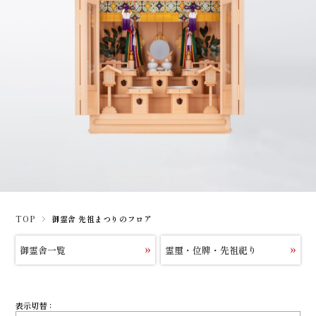
TOP
御霊舎 先祖まつりのフロア
御霊舎一覧
霊璽・位牌・先祖祀り
表示切替：