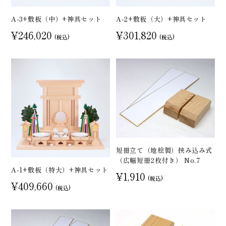
A-3+敷板（中）+神具セット
A-2+敷板（大）+神具セット
¥246,020
¥301,820
(税込)
(税込)
短冊立て（地桧製）挟み込み式
（広幅短冊2枚付き） No.7
A-1+敷板（特大）+神具セット
¥1,910
(税込)
¥409,660
(税込)