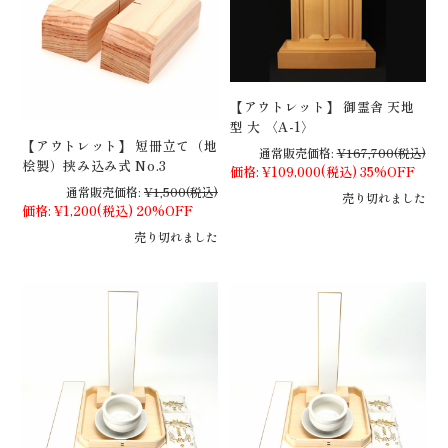
【アウトレット】 御霊舎 天地
型 大 〈A-1〉
【アウトレット】 短冊立て（地
通常販売価格:
¥167,700
(税込)
桧製）挟み込み式 No.3
価格:
¥109,000
(税込)
35%OFF
通常販売価格:
¥1,500
(税込)
売り切れました
価格:
¥1,200
(税込)
20%OFF
売り切れました