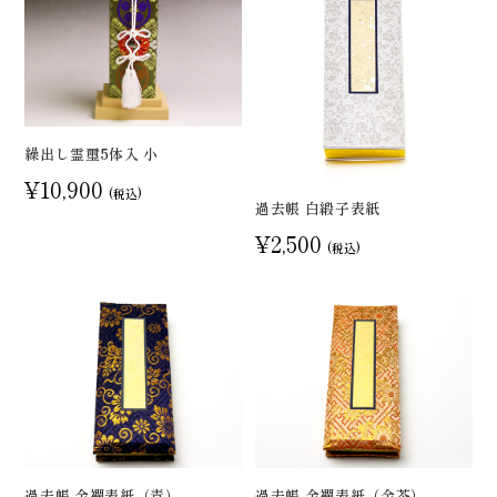
繰出し霊璽5体入 小
¥10,900
(税込)
過去帳 白緞子表紙
¥2,500
(税込)
過去帳 金襴表紙（青）
過去帳 金襴表紙（金茶）