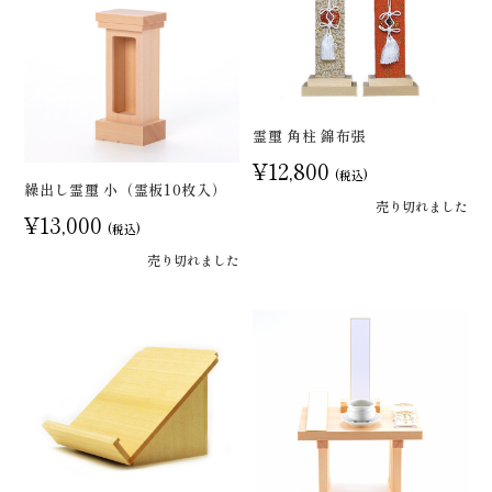
霊璽 角柱 錦布張
¥12,800
(税込)
繰出し霊璽 小（霊板10枚入）
売り切れました
¥13,000
(税込)
売り切れました