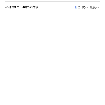
46件中1件～40件を表示
1
2
次へ
最後へ