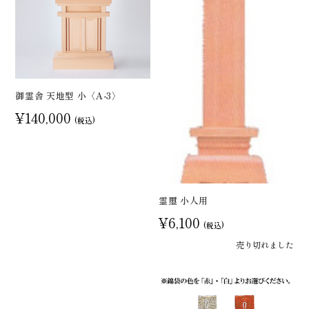
御霊舎 天地型 小〈A-3〉
¥140,000
(税込)
霊璽 小人用
¥6,100
(税込)
売り切れました