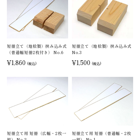
短冊立て（地桧製）挟み込み式
短冊立て（地桧製）挟み込み式
（普通幅短冊2枚付き） No.6
No.3
¥1,860
¥1,500
(税込)
(税込)
短冊立て用 短冊（広幅・2枚一
短冊立て用 短冊（普通幅・2枚
組） No.2
一組） No.1