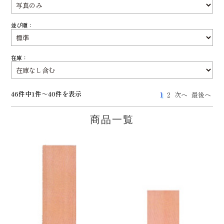
並び順：
在庫：
46件中1件～40件を表示
1
2
次へ
最後へ
商品一覧