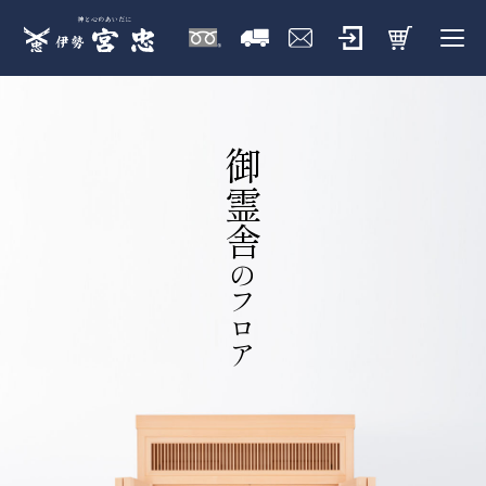
御霊舎
のフロア