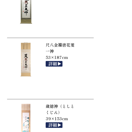
尺八金襴唐花菱
一神
53×187cm
歳徳神（としと
くじん）
39×153cm