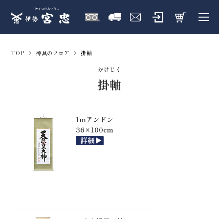
TOP
神具のフロア
掛軸
かけじく
掛軸
1mアンドン
36×100cm