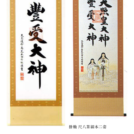
掛軸 尺八茶絹本二姿