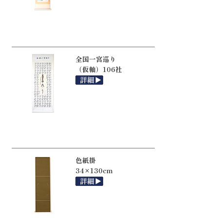
全国一宮巡り
（仮軸）106社
色紙掛
34×130cm