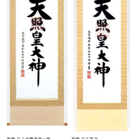
掛軸 尺八金襴表装一神
掛軸 尺五飛金