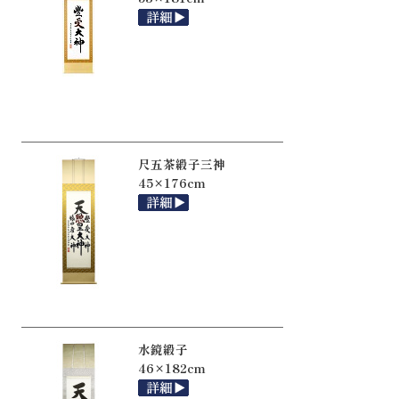
尺五茶緞子三神
45×176cm
水鏡緞子
46×182cm