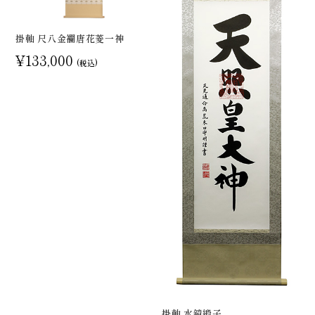
掛軸 尺八金襴唐花菱一神
¥133,000
(税込)
掛軸 水鏡緞子