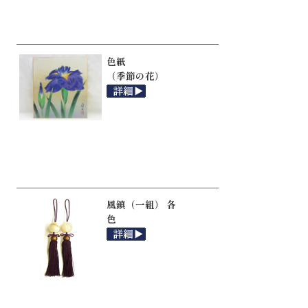
色紙
（季節の花）
風鎮（一組） 各
色